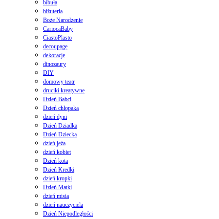
bibuła
biżuteria
Boże Narodzenie
CariocaBaby
CiastoPlasto
decoupage
dekoracje
dinozaury
DIY
domowy teatr
druciki kreatywne
Dzień Babci
Dzień chłopaka
dzień dyni
Dzień Dziadka
Dzień Dziecka
dzień jeża
dzień kobiet
Dzień kota
Dzień Kredki
dzień kropki
Dzień Matki
dzień misia
dzień nauczyciela
Dzień Niepodległości