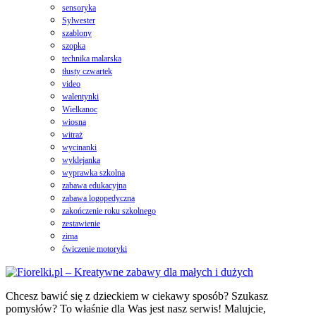
sensoryka
Sylwester
szablony
szopka
technika malarska
tłusty czwartek
video
walentynki
Wielkanoc
wiosna
witraż
wycinanki
wyklejanka
wyprawka szkolna
zabawa edukacyjna
zabawa logopedyczna
zakończenie roku szkolnego
zestawienie
zima
ćwiczenie motoryki
Chcesz bawić się z dzieckiem w ciekawy sposób? Szukasz
pomysłów? To właśnie dla Was jest nasz serwis! Malujcie,