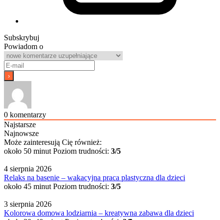
Subskrybuj
Powiadom o
0
komentarzy
Najstarsze
Najnowsze
Może zainteresują Cię również:
około 50 minut
Poziom trudności:
3/5
4 sierpnia 2026
Relaks na basenie – wakacyjna praca plastyczna dla dzieci
około 45 minut
Poziom trudności:
3/5
3 sierpnia 2026
Kolorowa domowa lodziarnia – kreatywna zabawa dla dzieci