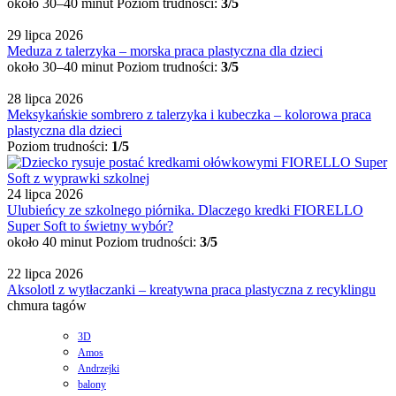
około 30–40 minut
Poziom trudności:
3/5
29 lipca 2026
Meduza z talerzyka – morska praca plastyczna dla dzieci
około 30–40 minut
Poziom trudności:
3/5
28 lipca 2026
Meksykańskie sombrero z talerzyka i kubeczka – kolorowa praca
plastyczna dla dzieci
Poziom trudności:
1/5
24 lipca 2026
Ulubieńcy ze szkolnego piórnika. Dlaczego kredki FIORELLO
Super Soft to świetny wybór?
około 40 minut
Poziom trudności:
3/5
22 lipca 2026
Aksolotl z wytłaczanki – kreatywna praca plastyczna z recyklingu
chmura tagów
3D
Amos
Andrzejki
balony