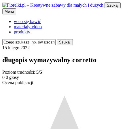
Szukaj
Menu
w co się bawić
materiały video
produkty
Szukaj
15 lutego 2022
długopis wymazywalny corretto
Poziom trudności:
5/5
0
0
głosy
Ocena publikacji