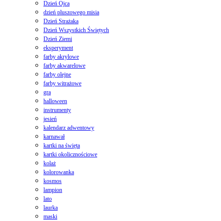
Dzień Ojca
dzień pluszowego misia
Dzień Strażaka
Dzień Wszystkich Świętych
Dzień Ziemi
eksperyment
farby akrylowe
farby akwarelowe
farby olejne
farby witrażowe
gra
halloween
instrumenty
jesień
kalendarz adwentowy
karnawał
kartki na święta
kartki okolicznościowe
kolaż
kolorowanka
kosmos
lampion
lato
laurka
maski