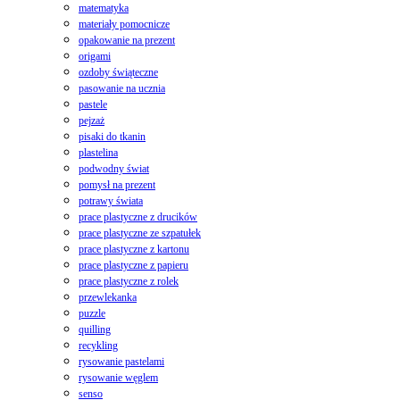
matematyka
materiały pomocnicze
opakowanie na prezent
origami
ozdoby świąteczne
pasowanie na ucznia
pastele
pejzaż
pisaki do tkanin
plastelina
podwodny świat
pomysł na prezent
potrawy świata
prace plastyczne z drucików
prace plastyczne ze szpatułek
prace plastyczne z kartonu
prace plastyczne z papieru
prace plastyczne z rolek
przewlekanka
puzzle
quilling
recykling
rysowanie pastelami
rysowanie węglem
senso