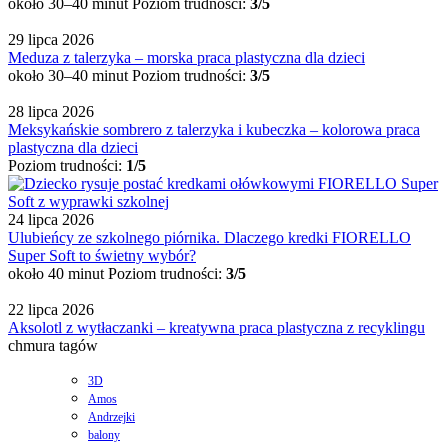
około 30–40 minut
Poziom trudności:
3/5
29 lipca 2026
Meduza z talerzyka – morska praca plastyczna dla dzieci
około 30–40 minut
Poziom trudności:
3/5
28 lipca 2026
Meksykańskie sombrero z talerzyka i kubeczka – kolorowa praca
plastyczna dla dzieci
Poziom trudności:
1/5
24 lipca 2026
Ulubieńcy ze szkolnego piórnika. Dlaczego kredki FIORELLO
Super Soft to świetny wybór?
około 40 minut
Poziom trudności:
3/5
22 lipca 2026
Aksolotl z wytłaczanki – kreatywna praca plastyczna z recyklingu
chmura tagów
3D
Amos
Andrzejki
balony