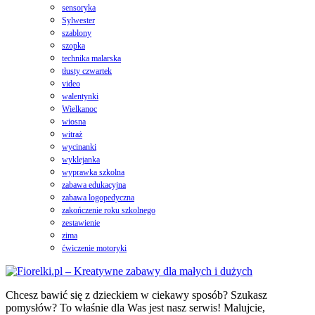
sensoryka
Sylwester
szablony
szopka
technika malarska
tłusty czwartek
video
walentynki
Wielkanoc
wiosna
witraż
wycinanki
wyklejanka
wyprawka szkolna
zabawa edukacyjna
zabawa logopedyczna
zakończenie roku szkolnego
zestawienie
zima
ćwiczenie motoryki
Chcesz bawić się z dzieckiem w ciekawy sposób? Szukasz
pomysłów? To właśnie dla Was jest nasz serwis! Malujcie,