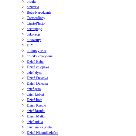
bibuła
biżuteria
Boże Narodzenie
CariocaBaby
CiastoPlasto
decoupage
dekoracje
dinozaury
DIY
domowy teatr
druciki kreatywne
Dzień Babci
Dzień chłopaka
dzień dyni
Dzień Dziadka
Dzień Dziecka
dzień jeża
dzień kobiet
Dzień kota
Dzień Kredki
dzień kropki
Dzień Matki
dzień misia
dzień nauczyciela
Dzień Niepodległości