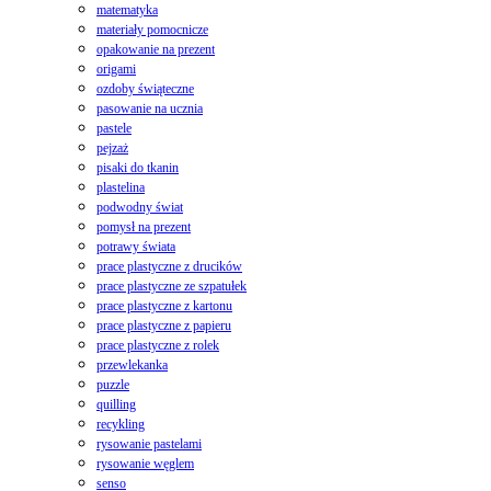
matematyka
materiały pomocnicze
opakowanie na prezent
origami
ozdoby świąteczne
pasowanie na ucznia
pastele
pejzaż
pisaki do tkanin
plastelina
podwodny świat
pomysł na prezent
potrawy świata
prace plastyczne z drucików
prace plastyczne ze szpatułek
prace plastyczne z kartonu
prace plastyczne z papieru
prace plastyczne z rolek
przewlekanka
puzzle
quilling
recykling
rysowanie pastelami
rysowanie węglem
senso