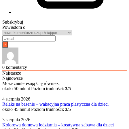
Subskrybuj
Powiadom o
0
komentarzy
Najstarsze
Najnowsze
Może zainteresują Cię również:
około 50 minut
Poziom trudności:
3/5
4 sierpnia 2026
Relaks na basenie – wakacyjna praca plastyczna dla dzieci
około 45 minut
Poziom trudności:
3/5
3 sierpnia 2026
Kolorowa domowa lodziarnia – kreatywna zabawa dla dzieci