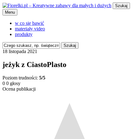
Szukaj
Menu
w co się bawić
materiały video
produkty
Szukaj
18 listopada 2021
jeżyk z CiastoPlasto
Poziom trudności:
5/5
0
0
głosy
Ocena publikacji