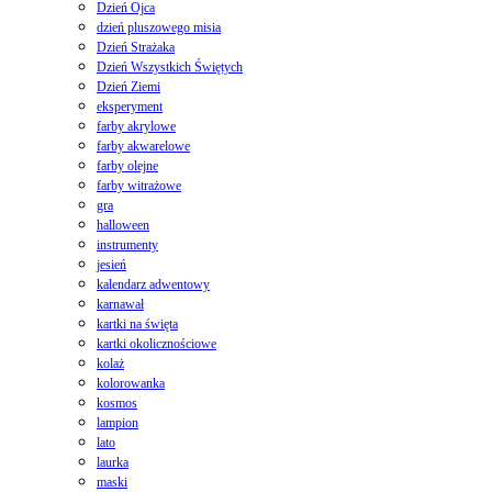
Dzień Ojca
dzień pluszowego misia
Dzień Strażaka
Dzień Wszystkich Świętych
Dzień Ziemi
eksperyment
farby akrylowe
farby akwarelowe
farby olejne
farby witrażowe
gra
halloween
instrumenty
jesień
kalendarz adwentowy
karnawał
kartki na święta
kartki okolicznościowe
kolaż
kolorowanka
kosmos
lampion
lato
laurka
maski