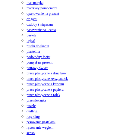
matematyka
materiały pomocnicze
opakowanie na prezent
origami
ozdoby świąteczne
pasowanie na ucznia
pastele
pejzaż
pisaki do tkanin
plastelina
podwodny świat
pomysł na prezent
potrawy świata
prace plastyczne z drucików
prace plastyczne ze szpatułek
prace plastyczne z kartonu
prace plastyczne z papieru
prace plastyczne z rolek
przewlekanka
puzzle
quilling
recykling
rysowanie pastelami
rysowanie węglem
senso