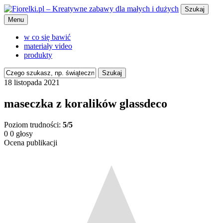
Szukaj
Menu
w co się bawić
materiały video
produkty
Szukaj
18 listopada 2021
maseczka z koralików glassdeco
Poziom trudności:
5/5
0
0
głosy
Ocena publikacji