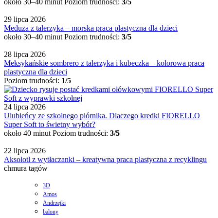
około 30–40 minut
Poziom trudności:
3/5
29 lipca 2026
Meduza z talerzyka – morska praca plastyczna dla dzieci
około 30–40 minut
Poziom trudności:
3/5
28 lipca 2026
Meksykańskie sombrero z talerzyka i kubeczka – kolorowa praca
plastyczna dla dzieci
Poziom trudności:
1/5
24 lipca 2026
Ulubieńcy ze szkolnego piórnika. Dlaczego kredki FIORELLO
Super Soft to świetny wybór?
około 40 minut
Poziom trudności:
3/5
22 lipca 2026
Aksolotl z wytłaczanki – kreatywna praca plastyczna z recyklingu
chmura tagów
3D
Amos
Andrzejki
balony