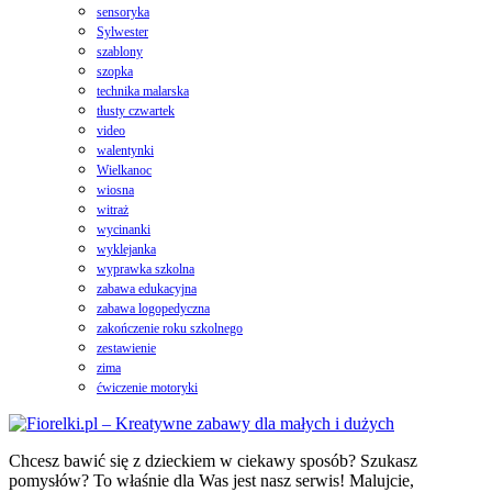
sensoryka
Sylwester
szablony
szopka
technika malarska
tłusty czwartek
video
walentynki
Wielkanoc
wiosna
witraż
wycinanki
wyklejanka
wyprawka szkolna
zabawa edukacyjna
zabawa logopedyczna
zakończenie roku szkolnego
zestawienie
zima
ćwiczenie motoryki
Chcesz bawić się z dzieckiem w ciekawy sposób? Szukasz
pomysłów? To właśnie dla Was jest nasz serwis! Malujcie,