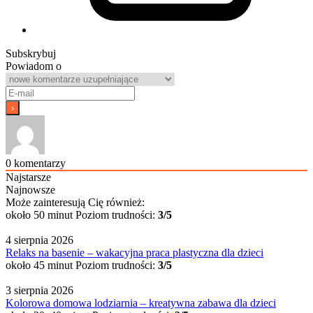
Subskrybuj
Powiadom o
0
komentarzy
Najstarsze
Najnowsze
Może zainteresują Cię również:
około 50 minut
Poziom trudności:
3/5
4 sierpnia 2026
Relaks na basenie – wakacyjna praca plastyczna dla dzieci
około 45 minut
Poziom trudności:
3/5
3 sierpnia 2026
Kolorowa domowa lodziarnia – kreatywna zabawa dla dzieci