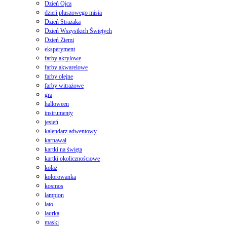
Dzień Ojca
dzień pluszowego misia
Dzień Strażaka
Dzień Wszystkich Świętych
Dzień Ziemi
eksperyment
farby akrylowe
farby akwarelowe
farby olejne
farby witrażowe
gra
halloween
instrumenty
jesień
kalendarz adwentowy
karnawał
kartki na święta
kartki okolicznościowe
kolaż
kolorowanka
kosmos
lampion
lato
laurka
maski