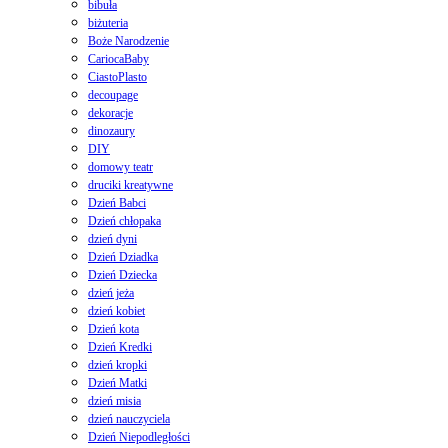
bibuła
biżuteria
Boże Narodzenie
CariocaBaby
CiastoPlasto
decoupage
dekoracje
dinozaury
DIY
domowy teatr
druciki kreatywne
Dzień Babci
Dzień chłopaka
dzień dyni
Dzień Dziadka
Dzień Dziecka
dzień jeża
dzień kobiet
Dzień kota
Dzień Kredki
dzień kropki
Dzień Matki
dzień misia
dzień nauczyciela
Dzień Niepodległości