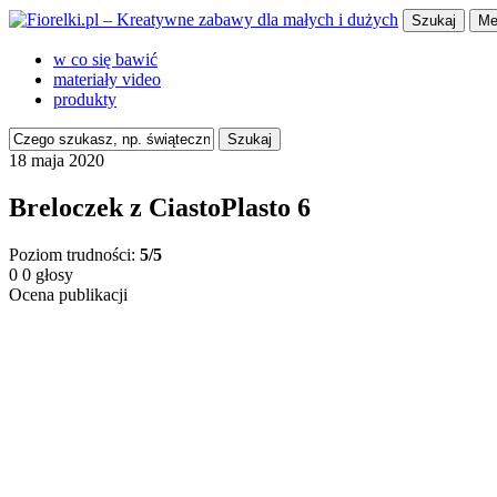
Szukaj
Me
w co się bawić
materiały video
produkty
Szukaj
18 maja 2020
Breloczek z CiastoPlasto 6
Poziom trudności:
5/5
0
0
głosy
Ocena publikacji