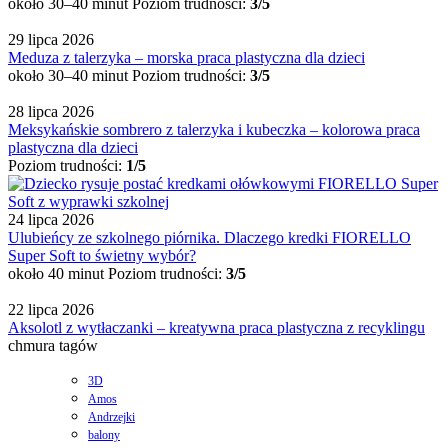
około 30–40 minut
Poziom trudności:
3/5
29 lipca 2026
Meduza z talerzyka – morska praca plastyczna dla dzieci
około 30–40 minut
Poziom trudności:
3/5
28 lipca 2026
Meksykańskie sombrero z talerzyka i kubeczka – kolorowa praca
plastyczna dla dzieci
Poziom trudności:
1/5
24 lipca 2026
Ulubieńcy ze szkolnego piórnika. Dlaczego kredki FIORELLO
Super Soft to świetny wybór?
około 40 minut
Poziom trudności:
3/5
22 lipca 2026
Aksolotl z wytłaczanki – kreatywna praca plastyczna z recyklingu
chmura tagów
3D
Amos
Andrzejki
balony