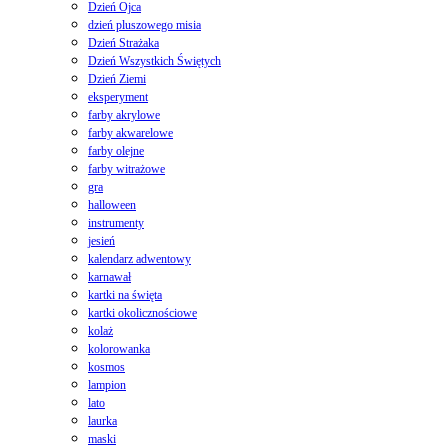
Dzień Ojca
dzień pluszowego misia
Dzień Strażaka
Dzień Wszystkich Świętych
Dzień Ziemi
eksperyment
farby akrylowe
farby akwarelowe
farby olejne
farby witrażowe
gra
halloween
instrumenty
jesień
kalendarz adwentowy
karnawał
kartki na święta
kartki okolicznościowe
kolaż
kolorowanka
kosmos
lampion
lato
laurka
maski