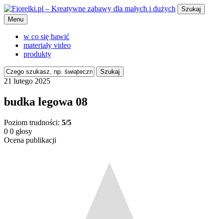
Szukaj
Menu
w co się bawić
materiały video
produkty
Szukaj
21 lutego 2025
budka legowa 08
Poziom trudności:
5/5
0
0
głosy
Ocena publikacji