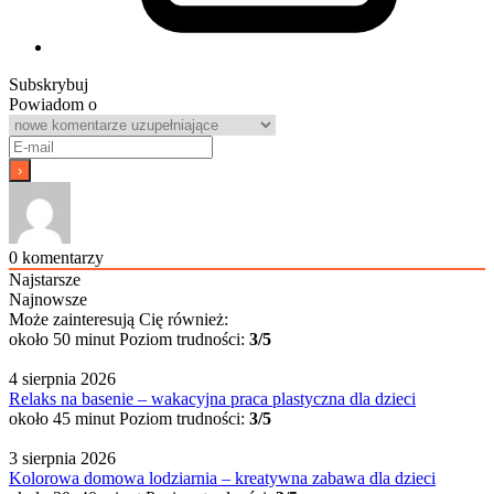
Subskrybuj
Powiadom o
0
komentarzy
Najstarsze
Najnowsze
Może zainteresują Cię również:
około 50 minut
Poziom trudności:
3/5
4 sierpnia 2026
Relaks na basenie – wakacyjna praca plastyczna dla dzieci
około 45 minut
Poziom trudności:
3/5
3 sierpnia 2026
Kolorowa domowa lodziarnia – kreatywna zabawa dla dzieci