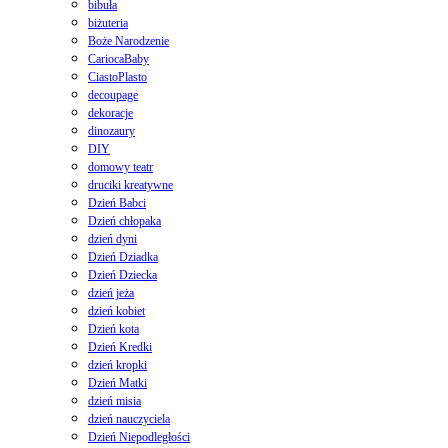
bibuła
biżuteria
Boże Narodzenie
CariocaBaby
CiastoPlasto
decoupage
dekoracje
dinozaury
DIY
domowy teatr
druciki kreatywne
Dzień Babci
Dzień chłopaka
dzień dyni
Dzień Dziadka
Dzień Dziecka
dzień jeża
dzień kobiet
Dzień kota
Dzień Kredki
dzień kropki
Dzień Matki
dzień misia
dzień nauczyciela
Dzień Niepodległości