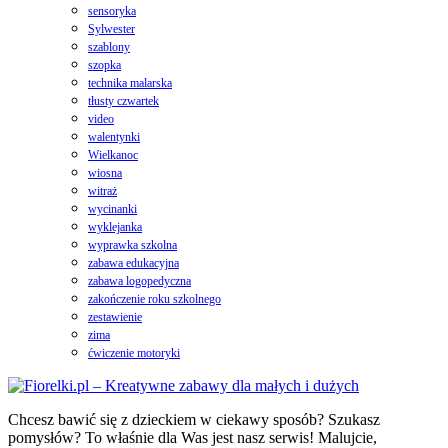
sensoryka
Sylwester
szablony
szopka
technika malarska
tłusty czwartek
video
walentynki
Wielkanoc
wiosna
witraż
wycinanki
wyklejanka
wyprawka szkolna
zabawa edukacyjna
zabawa logopedyczna
zakończenie roku szkolnego
zestawienie
zima
ćwiczenie motoryki
Chcesz bawić się z dzieckiem w ciekawy sposób? Szukasz
pomysłów? To właśnie dla Was jest nasz serwis! Malujcie,