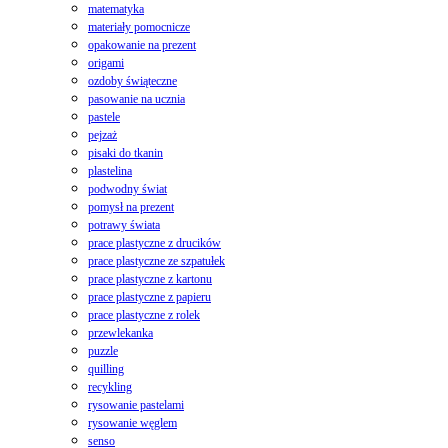
matematyka
materiały pomocnicze
opakowanie na prezent
origami
ozdoby świąteczne
pasowanie na ucznia
pastele
pejzaż
pisaki do tkanin
plastelina
podwodny świat
pomysł na prezent
potrawy świata
prace plastyczne z drucików
prace plastyczne ze szpatułek
prace plastyczne z kartonu
prace plastyczne z papieru
prace plastyczne z rolek
przewlekanka
puzzle
quilling
recykling
rysowanie pastelami
rysowanie węglem
senso