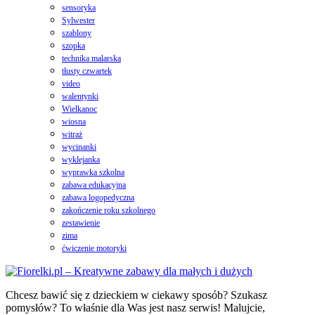
sensoryka
Sylwester
szablony
szopka
technika malarska
tłusty czwartek
video
walentynki
Wielkanoc
wiosna
witraż
wycinanki
wyklejanka
wyprawka szkolna
zabawa edukacyjna
zabawa logopedyczna
zakończenie roku szkolnego
zestawienie
zima
ćwiczenie motoryki
Chcesz bawić się z dzieckiem w ciekawy sposób? Szukasz
pomysłów? To właśnie dla Was jest nasz serwis! Malujcie,