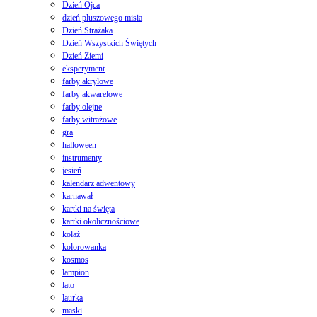
Dzień Ojca
dzień pluszowego misia
Dzień Strażaka
Dzień Wszystkich Świętych
Dzień Ziemi
eksperyment
farby akrylowe
farby akwarelowe
farby olejne
farby witrażowe
gra
halloween
instrumenty
jesień
kalendarz adwentowy
karnawał
kartki na święta
kartki okolicznościowe
kolaż
kolorowanka
kosmos
lampion
lato
laurka
maski