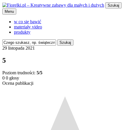
Szukaj
Menu
w co się bawić
materiały video
produkty
Szukaj
29 listopada 2021
5
Poziom trudności:
5/5
0
0
głosy
Ocena publikacji