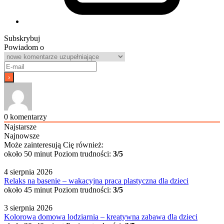
Subskrybuj
Powiadom o
0
komentarzy
Najstarsze
Najnowsze
Może zainteresują Cię również:
około 50 minut
Poziom trudności:
3/5
4 sierpnia 2026
Relaks na basenie – wakacyjna praca plastyczna dla dzieci
około 45 minut
Poziom trudności:
3/5
3 sierpnia 2026
Kolorowa domowa lodziarnia – kreatywna zabawa dla dzieci