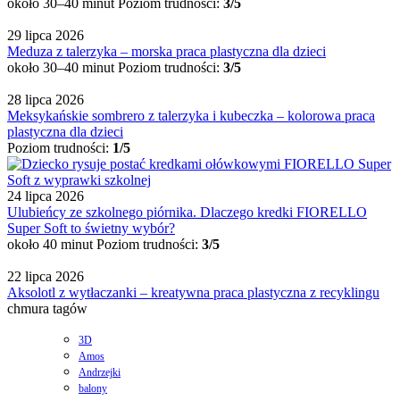
około 30–40 minut
Poziom trudności:
3/5
29 lipca 2026
Meduza z talerzyka – morska praca plastyczna dla dzieci
około 30–40 minut
Poziom trudności:
3/5
28 lipca 2026
Meksykańskie sombrero z talerzyka i kubeczka – kolorowa praca
plastyczna dla dzieci
Poziom trudności:
1/5
24 lipca 2026
Ulubieńcy ze szkolnego piórnika. Dlaczego kredki FIORELLO
Super Soft to świetny wybór?
około 40 minut
Poziom trudności:
3/5
22 lipca 2026
Aksolotl z wytłaczanki – kreatywna praca plastyczna z recyklingu
chmura tagów
3D
Amos
Andrzejki
balony