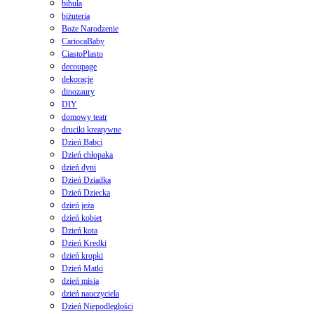
bibuła
biżuteria
Boże Narodzenie
CariocaBaby
CiastoPlasto
decoupage
dekoracje
dinozaury
DIY
domowy teatr
druciki kreatywne
Dzień Babci
Dzień chłopaka
dzień dyni
Dzień Dziadka
Dzień Dziecka
dzień jeża
dzień kobiet
Dzień kota
Dzień Kredki
dzień kropki
Dzień Matki
dzień misia
dzień nauczyciela
Dzień Niepodległości