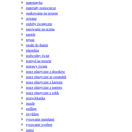
matematyka
materiały pomocnicze
opakowanie na prezent
origami
ozdoby świąteczne
pasowanie na ucznia
pastele
pejzaż
pisaki do tkanin
plastelina
podwodny świat
pomysł na prezent
potrawy świata
prace plastyczne z drucików
prace plastyczne ze szpatułek
prace plastyczne z kartonu
prace plastyczne z papieru
prace plastyczne z rolek
przewlekanka
puzzle
quilling
recykling
rysowanie pastelami
rysowanie węglem
senso