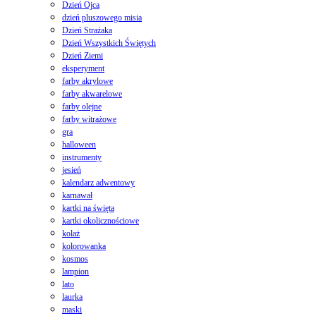
Dzień Ojca
dzień pluszowego misia
Dzień Strażaka
Dzień Wszystkich Świętych
Dzień Ziemi
eksperyment
farby akrylowe
farby akwarelowe
farby olejne
farby witrażowe
gra
halloween
instrumenty
jesień
kalendarz adwentowy
karnawał
kartki na święta
kartki okolicznościowe
kolaż
kolorowanka
kosmos
lampion
lato
laurka
maski