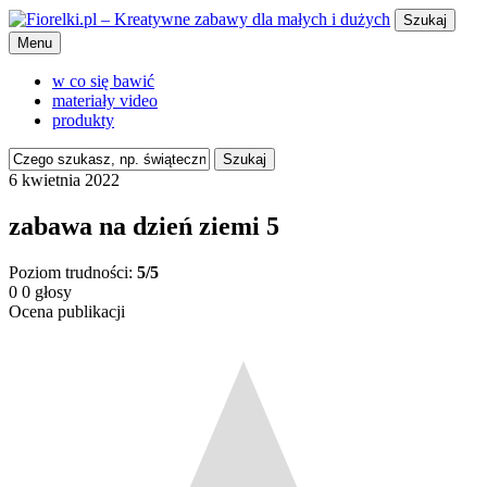
Szukaj
Menu
w co się bawić
materiały video
produkty
Szukaj
6 kwietnia 2022
zabawa na dzień ziemi 5
Poziom trudności:
5/5
0
0
głosy
Ocena publikacji