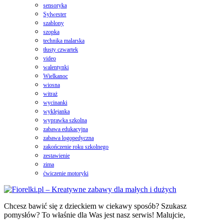
sensoryka
Sylwester
szablony
szopka
technika malarska
tłusty czwartek
video
walentynki
Wielkanoc
wiosna
witraż
wycinanki
wyklejanka
wyprawka szkolna
zabawa edukacyjna
zabawa logopedyczna
zakończenie roku szkolnego
zestawienie
zima
ćwiczenie motoryki
Chcesz bawić się z dzieckiem w ciekawy sposób? Szukasz
pomysłów? To właśnie dla Was jest nasz serwis! Malujcie,