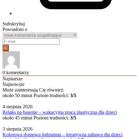
Subskrybuj
Powiadom o
0
komentarzy
Najstarsze
Najnowsze
Może zainteresują Cię również:
około 50 minut
Poziom trudności:
3/5
4 sierpnia 2026
Relaks na basenie – wakacyjna praca plastyczna dla dzieci
około 45 minut
Poziom trudności:
3/5
3 sierpnia 2026
Kolorowa domowa lodziarnia – kreatywna zabawa dla dzieci