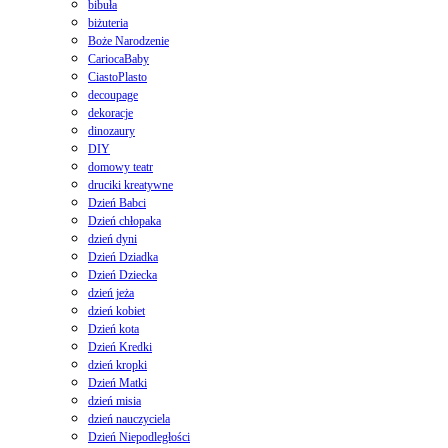
bibuła
biżuteria
Boże Narodzenie
CariocaBaby
CiastoPlasto
decoupage
dekoracje
dinozaury
DIY
domowy teatr
druciki kreatywne
Dzień Babci
Dzień chłopaka
dzień dyni
Dzień Dziadka
Dzień Dziecka
dzień jeża
dzień kobiet
Dzień kota
Dzień Kredki
dzień kropki
Dzień Matki
dzień misia
dzień nauczyciela
Dzień Niepodległości