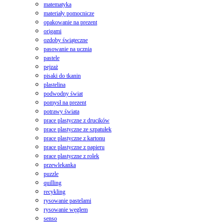
matematyka
materiały pomocnicze
opakowanie na prezent
origami
ozdoby świąteczne
pasowanie na ucznia
pastele
pejzaż
pisaki do tkanin
plastelina
podwodny świat
pomysł na prezent
potrawy świata
prace plastyczne z drucików
prace plastyczne ze szpatułek
prace plastyczne z kartonu
prace plastyczne z papieru
prace plastyczne z rolek
przewlekanka
puzzle
quilling
recykling
rysowanie pastelami
rysowanie węglem
senso