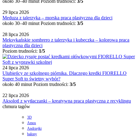
około 30–40 minut
Poziom trudności:
3/5
29 lipca 2026
Meduza z talerzyka – morska praca plastyczna dla dzieci
około 30–40 minut
Poziom trudności:
3/5
28 lipca 2026
Meksykańskie sombrero z talerzyka i kubeczka – kolorowa praca
plastyczna dla dzieci
Poziom trudności:
1/5
24 lipca 2026
Ulubieńcy ze szkolnego piórnika. Dlaczego kredki FIORELLO
Super Soft to świetny wybór?
około 40 minut
Poziom trudności:
3/5
22 lipca 2026
Aksolotl z wytłaczanki – kreatywna praca plastyczna z recyklingu
chmura tagów
3D
Amos
Andrzejki
balony