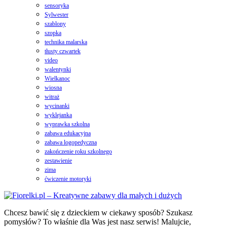
sensoryka
Sylwester
szablony
szopka
technika malarska
tłusty czwartek
video
walentynki
Wielkanoc
wiosna
witraż
wycinanki
wyklejanka
wyprawka szkolna
zabawa edukacyjna
zabawa logopedyczna
zakończenie roku szkolnego
zestawienie
zima
ćwiczenie motoryki
Chcesz bawić się z dzieckiem w ciekawy sposób? Szukasz
pomysłów? To właśnie dla Was jest nasz serwis! Malujcie,