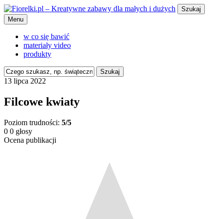
Szukaj
Menu
w co się bawić
materiały video
produkty
Szukaj
13 lipca 2022
Filcowe kwiaty
Poziom trudności:
5/5
0
0
głosy
Ocena publikacji