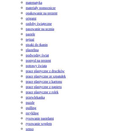
matematyka
materiały pomocnicze
opakowanie na prezent
origami
ozdoby świąteczne
pasowanie na ucznia
pastele
pejzaż
pisaki do tkanin
plastelina
podwodny świat
pomysł na prezent
potrawy świata
prace plastyczne z drucików
prace plastyczne ze szpatułek
prace plastyczne z kartonu
prace plastyczne z papieru
prace plastyczne z rolek
przewlekanka
puzzle
quilling
recykling
rysowanie pastelami
rysowanie węglem
senso