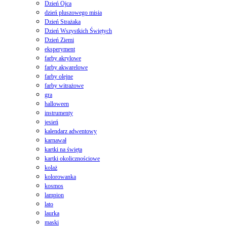
Dzień Ojca
dzień pluszowego misia
Dzień Strażaka
Dzień Wszystkich Świętych
Dzień Ziemi
eksperyment
farby akrylowe
farby akwarelowe
farby olejne
farby witrażowe
gra
halloween
instrumenty
jesień
kalendarz adwentowy
karnawał
kartki na święta
kartki okolicznościowe
kolaż
kolorowanka
kosmos
lampion
lato
laurka
maski