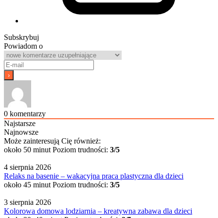
Subskrybuj
Powiadom o
0
komentarzy
Najstarsze
Najnowsze
Może zainteresują Cię również:
około 50 minut
Poziom trudności:
3/5
4 sierpnia 2026
Relaks na basenie – wakacyjna praca plastyczna dla dzieci
około 45 minut
Poziom trudności:
3/5
3 sierpnia 2026
Kolorowa domowa lodziarnia – kreatywna zabawa dla dzieci