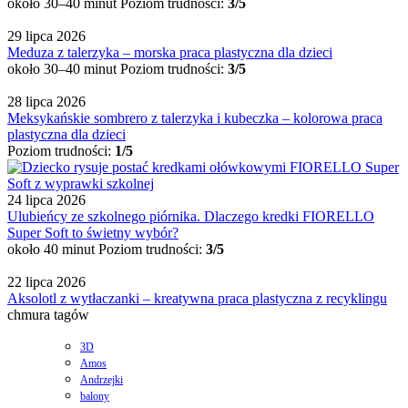
około 30–40 minut
Poziom trudności:
3/5
29 lipca 2026
Meduza z talerzyka – morska praca plastyczna dla dzieci
około 30–40 minut
Poziom trudności:
3/5
28 lipca 2026
Meksykańskie sombrero z talerzyka i kubeczka – kolorowa praca
plastyczna dla dzieci
Poziom trudności:
1/5
24 lipca 2026
Ulubieńcy ze szkolnego piórnika. Dlaczego kredki FIORELLO
Super Soft to świetny wybór?
około 40 minut
Poziom trudności:
3/5
22 lipca 2026
Aksolotl z wytłaczanki – kreatywna praca plastyczna z recyklingu
chmura tagów
3D
Amos
Andrzejki
balony