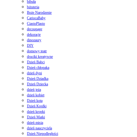
bibuła
biżuteria
Boże Narodzenie
CariocaBaby
CiastoPlasto
decoupage
dekoracje
dinozaury
DIY
domowy teatr
druciki kreatywne
Dzień Babci
Dzień chłopaka
dzień dyni
Dzień Dziadka
Dzień Dziecka
dzień jeża
dzień kobiet
Dzień kota
Dzień Kredki
dzień kropki
Dzień Matki
dzień misia
dzień nauczyciela
Dzień Niepodległości