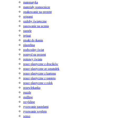
matematyka
materiały pomocnicze
opakowanie na prezent
origami
ozdoby świąteczne
pasowanie na ucznia
pastele
pejzaż
pisaki do tkanin
plastelina
podwodny świat
pomysł na prezent
potrawy świata
prace plastyczne z drucików
prace plastyczne ze szpatułek
prace plastyczne z kartonu
prace plastyczne z papieru
prace plastyczne z rolek
przewlekanka
puzzle
quilling
recykling
rysowanie pastelami
rysowanie węglem
senso