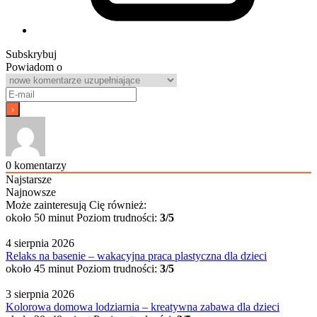
Subskrybuj
Powiadom o
0
komentarzy
Najstarsze
Najnowsze
Może zainteresują Cię również:
około 50 minut
Poziom trudności:
3/5
4 sierpnia 2026
Relaks na basenie – wakacyjna praca plastyczna dla dzieci
około 45 minut
Poziom trudności:
3/5
3 sierpnia 2026
Kolorowa domowa lodziarnia – kreatywna zabawa dla dzieci