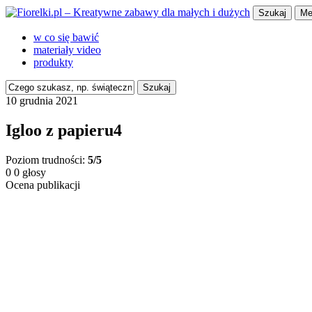
Szukaj
Me
w co się bawić
materiały video
produkty
Szukaj
10 grudnia 2021
Igloo z papieru4
Poziom trudności:
5/5
0
0
głosy
Ocena publikacji