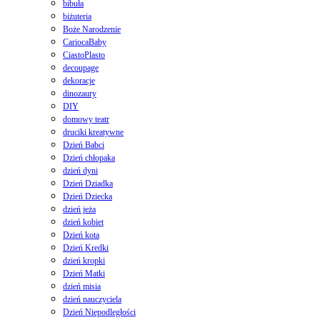
bibuła
biżuteria
Boże Narodzenie
CariocaBaby
CiastoPlasto
decoupage
dekoracje
dinozaury
DIY
domowy teatr
druciki kreatywne
Dzień Babci
Dzień chłopaka
dzień dyni
Dzień Dziadka
Dzień Dziecka
dzień jeża
dzień kobiet
Dzień kota
Dzień Kredki
dzień kropki
Dzień Matki
dzień misia
dzień nauczyciela
Dzień Niepodległości