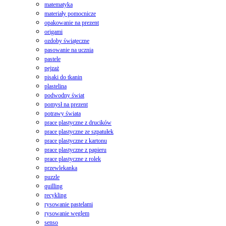
matematyka
materiały pomocnicze
opakowanie na prezent
origami
ozdoby świąteczne
pasowanie na ucznia
pastele
pejzaż
pisaki do tkanin
plastelina
podwodny świat
pomysł na prezent
potrawy świata
prace plastyczne z drucików
prace plastyczne ze szpatułek
prace plastyczne z kartonu
prace plastyczne z papieru
prace plastyczne z rolek
przewlekanka
puzzle
quilling
recykling
rysowanie pastelami
rysowanie węglem
senso