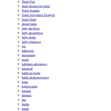
Dzień Ojca
dzień pluszowego misia
Dzień Strażaka
Dzień Wszystkich Świętych
Dzień Ziemi
eksperyment
farby akrylowe
farby akwarelowe
farby olejne
farby witrażowe
gra
halloween
instrumenty
jesień
kalendarz adwentowy
karnawał
kartki na święta
kartki okolicznościowe
kolaż
kolorowanka
kosmos
lampion
lato
laurka
maski