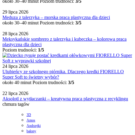
około 30–40 minut
Poziom trudności:
3/5
29 lipca 2026
Meduza z talerzyka – morska praca plastyczna dla dzieci
około 30–40 minut
Poziom trudności:
3/5
28 lipca 2026
Meksykańskie sombrero z talerzyka i kubeczka – kolorowa praca
plastyczna dla dzieci
Poziom trudności:
1/5
24 lipca 2026
Ulubieńcy ze szkolnego piórnika. Dlaczego kredki FIORELLO
Super Soft to świetny wybór?
około 40 minut
Poziom trudności:
3/5
22 lipca 2026
Aksolotl z wytłaczanki – kreatywna praca plastyczna z recyklingu
chmura tagów
3D
Amos
Andrzejki
balony