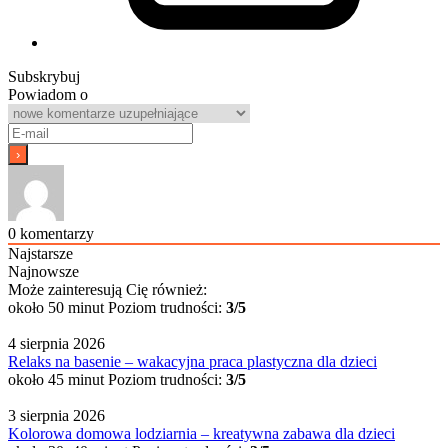
Subskrybuj
Powiadom o
0
komentarzy
Najstarsze
Najnowsze
Może zainteresują Cię również:
około 50 minut
Poziom trudności:
3/5
4 sierpnia 2026
Relaks na basenie – wakacyjna praca plastyczna dla dzieci
około 45 minut
Poziom trudności:
3/5
3 sierpnia 2026
Kolorowa domowa lodziarnia – kreatywna zabawa dla dzieci