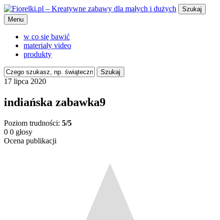
Szukaj
Menu
w co się bawić
materiały video
produkty
Szukaj
17 lipca 2020
indiańska zabawka9
Poziom trudności:
5/5
0
0
głosy
Ocena publikacji