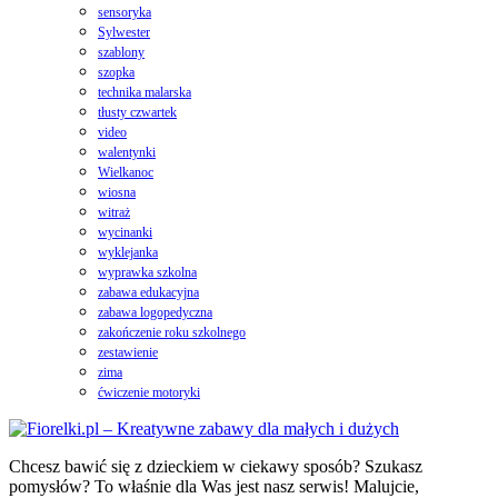
sensoryka
Sylwester
szablony
szopka
technika malarska
tłusty czwartek
video
walentynki
Wielkanoc
wiosna
witraż
wycinanki
wyklejanka
wyprawka szkolna
zabawa edukacyjna
zabawa logopedyczna
zakończenie roku szkolnego
zestawienie
zima
ćwiczenie motoryki
Chcesz bawić się z dzieckiem w ciekawy sposób? Szukasz
pomysłów? To właśnie dla Was jest nasz serwis! Malujcie,