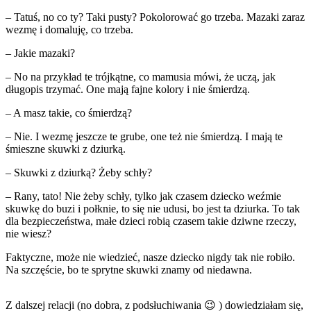
– Tatuś, no co ty? Taki pusty? Pokolorować go trzeba. Mazaki zaraz
wezmę i domaluję, co trzeba.
– Jakie mazaki?
– No na przykład te trójkątne, co mamusia mówi, że uczą, jak
długopis trzymać. One mają fajne kolory i nie śmierdzą.
– A masz takie, co śmierdzą?
– Nie. I wezmę jeszcze te grube, one też nie śmierdzą. I mają te
śmieszne skuwki z dziurką.
– Skuwki z dziurką? Żeby schły?
– Rany, tato! Nie żeby schły, tylko jak czasem dziecko weźmie
skuwkę do buzi i połknie, to się nie udusi, bo jest ta dziurka. To tak
dla bezpieczeństwa, małe dzieci robią czasem takie dziwne rzeczy,
nie wiesz?
Faktyczne, może nie wiedzieć, nasze dziecko nigdy tak nie robiło.
Na szczęście, bo te sprytne skuwki znamy od niedawna.
Z dalszej relacji (no dobra, z podsłuchiwania 😉 ) dowiedziałam się,