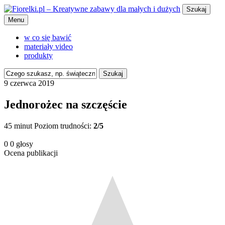
Szukaj
Menu
w co się bawić
materiały video
produkty
Szukaj
9 czerwca 2019
Jednorożec na szczęście
45 minut
Poziom trudności:
2/5
0
0
głosy
Ocena publikacji