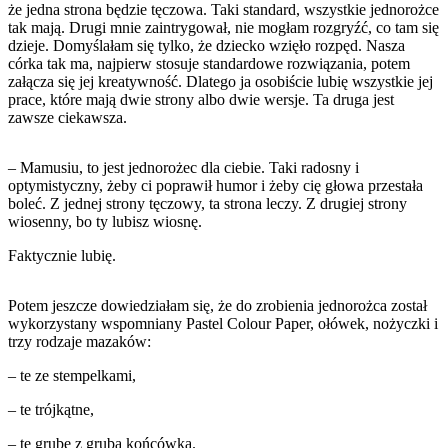
że jedna strona będzie tęczowa. Taki standard, wszystkie jednorożce
tak mają. Drugi mnie zaintrygował, nie mogłam rozgryźć, co tam się
dzieje. Domyślałam się tylko, że dziecko wzięło rozpęd. Nasza
córka tak ma, najpierw stosuje standardowe rozwiązania, potem
załącza się jej kreatywność. Dlatego ja osobiście lubię wszystkie jej
prace, które mają dwie strony albo dwie wersje. Ta druga jest
zawsze ciekawsza.
– Mamusiu, to jest jednorożec dla ciebie. Taki radosny i
optymistyczny, żeby ci poprawił humor i żeby cię głowa przestała
boleć. Z jednej strony tęczowy, ta strona leczy. Z drugiej strony
wiosenny, bo ty lubisz wiosnę.
Faktycznie lubię.
Potem jeszcze dowiedziałam się, że do zrobienia jednorożca został
wykorzystany wspomniany Pastel Colour Paper, ołówek, nożyczki i
trzy rodzaje mazaków:
– te ze stempelkami,
– te trójkątne,
– te grube z grubą końcówką.