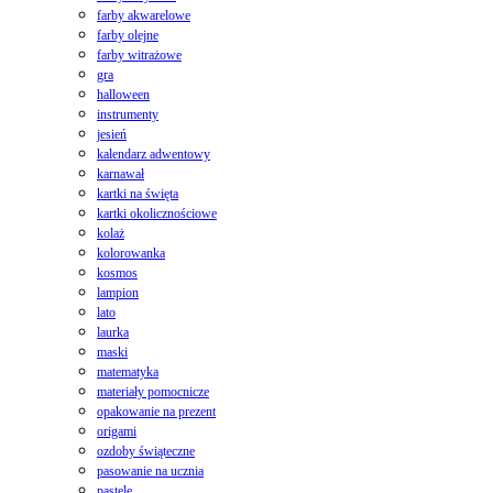
farby akwarelowe
farby olejne
farby witrażowe
gra
halloween
instrumenty
jesień
kalendarz adwentowy
karnawał
kartki na święta
kartki okolicznościowe
kolaż
kolorowanka
kosmos
lampion
lato
laurka
maski
matematyka
materiały pomocnicze
opakowanie na prezent
origami
ozdoby świąteczne
pasowanie na ucznia
pastele