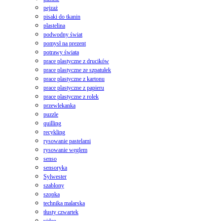
pejzaż
pisaki do tkanin
plastelina
podwodny świat
pomysł na prezent
potrawy świata
prace plastyczne z drucików
prace plastyczne ze szpatułek
prace plastyczne z kartonu
prace plastyczne z papieru
prace plastyczne z rolek
przewlekanka
puzzle
quilling
recykling
rysowanie pastelami
rysowanie węglem
senso
sensoryka
Sylwester
szablony
szopka
technika malarska
tłusty czwartek
video