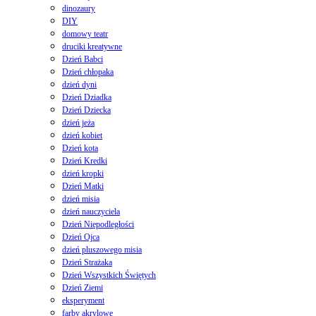
dinozaury
DIY
domowy teatr
druciki kreatywne
Dzień Babci
Dzień chłopaka
dzień dyni
Dzień Dziadka
Dzień Dziecka
dzień jeża
dzień kobiet
Dzień kota
Dzień Kredki
dzień kropki
Dzień Matki
dzień misia
dzień nauczyciela
Dzień Niepodległości
Dzień Ojca
dzień pluszowego misia
Dzień Strażaka
Dzień Wszystkich Świętych
Dzień Ziemi
eksperyment
farby akrylowe