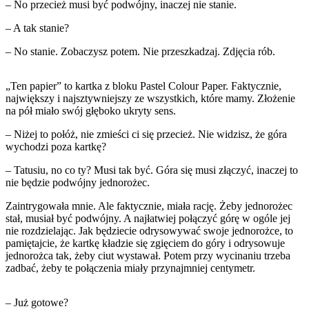
– No przecież musi być podwójny, inaczej nie stanie.
– A tak stanie?
– No stanie. Zobaczysz potem. Nie przeszkadzaj. Zdjęcia rób.
„Ten papier” to kartka z bloku Pastel Colour Paper. Faktycznie,
największy i najsztywniejszy ze wszystkich, które mamy. Złożenie
na pół miało swój głęboko ukryty sens.
– Niżej to połóż, nie zmieści ci się przecież. Nie widzisz, że góra
wychodzi poza kartkę?
– Tatusiu, no co ty? Musi tak być. Góra się musi złączyć, inaczej to
nie będzie podwójny jednorożec.
Zaintrygowała mnie. Ale faktycznie, miała rację. Żeby jednorożec
stał, musiał być podwójny. A najłatwiej połączyć górę w ogóle jej
nie rozdzielając. Jak będziecie odrysowywać swoje jednorożce, to
pamiętajcie, że kartkę kładzie się zgięciem do góry i odrysowuje
jednorożca tak, żeby ciut wystawał. Potem przy wycinaniu trzeba
zadbać, żeby te połączenia miały przynajmniej centymetr.
– Już gotowe?