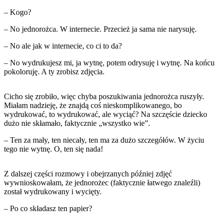
– Kogo?
– No jednorożca. W internecie. Przecież ja sama nie narysuję.
– No ale jak w internecie, co ci to da?
– No wydrukujesz mi, ja wytnę, potem odrysuję i wytnę. Na końcu
pokoloruję. A ty zrobisz zdjęcia.
Cicho się zrobiło, więc chyba poszukiwania jednorożca ruszyły.
Miałam nadzieję, że znajdą coś nieskomplikowanego, bo
wydrukować, to wydrukować, ale wyciąć? Na szczęście dziecko
dużo nie skłamało, faktycznie „wszystko wie”.
– Ten za mały, ten niecały, ten ma za dużo szczegółów. W życiu
tego nie wytnę. O, ten się nada!
Z dalszej części rozmowy i obejrzanych później zdjęć
wywnioskowałam, że jednorożec (faktycznie łatwego znaleźli)
został wydrukowany i wycięty.
– Po co składasz ten papier?