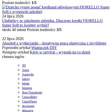
Poziom trudności:
1/5
24 lipca 2026
Ulubieńcy ze szkolnego piórnika. Dlaczego kredki FIORELLO
Super Soft to świetny wybór?
około 40 minut
Poziom trudności:
3/5
22 lipca 2026
Aksolotl z wytłaczanki – kreatywna praca plastyczna z recyklingu
Poprzedni artykuł
Wiatraczek DIY
Następny artykuł
Kleje w sztyfcie - wygoda na co dzień
chmura tagów
3D
Amos
Andrzejki
balony
bibuła
biżuteria
Boże Narodzenie
CariocaBaby
CiastoPlasto
decoupage
dekoracje