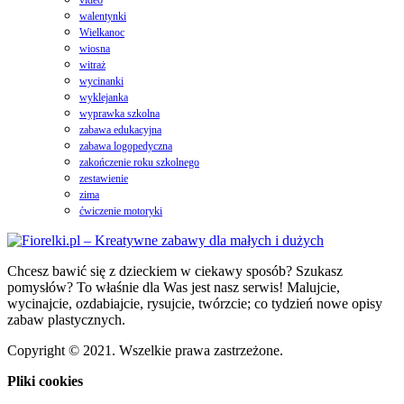
walentynki
Wielkanoc
wiosna
witraż
wycinanki
wyklejanka
wyprawka szkolna
zabawa edukacyjna
zabawa logopedyczna
zakończenie roku szkolnego
zestawienie
zima
ćwiczenie motoryki
Chcesz bawić się z dzieckiem w ciekawy sposób? Szukasz
pomysłów? To właśnie dla Was jest nasz serwis! Malujcie,
wycinajcie, ozdabiajcie, rysujcie, twórzcie; co tydzień nowe opisy
zabaw plastycznych.
Copyright © 2021. Wszelkie prawa zastrzeżone.
Pliki cookies