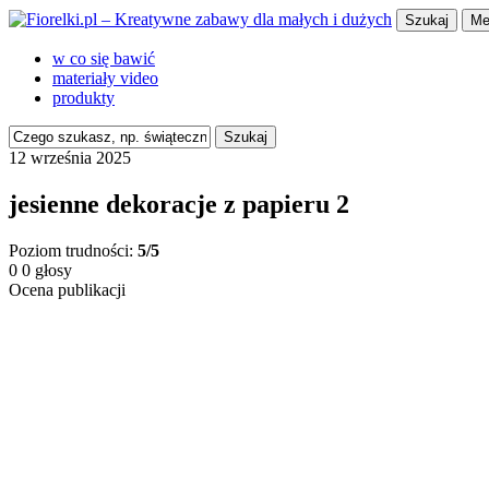
Szukaj
Me
w co się bawić
materiały video
produkty
Szukaj
12 września 2025
jesienne dekoracje z papieru 2
Poziom trudności:
5/5
0
0
głosy
Ocena publikacji