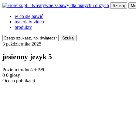
Szukaj
Me
w co się bawić
materiały video
produkty
Szukaj
3 października 2025
jesienny jezyk 5
Poziom trudności:
5/5
0
0
głosy
Ocena publikacji