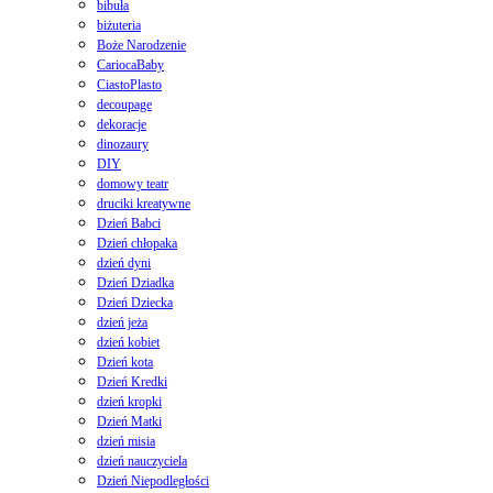
bibuła
biżuteria
Boże Narodzenie
CariocaBaby
CiastoPlasto
decoupage
dekoracje
dinozaury
DIY
domowy teatr
druciki kreatywne
Dzień Babci
Dzień chłopaka
dzień dyni
Dzień Dziadka
Dzień Dziecka
dzień jeża
dzień kobiet
Dzień kota
Dzień Kredki
dzień kropki
Dzień Matki
dzień misia
dzień nauczyciela
Dzień Niepodległości