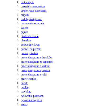
matematyka
materiały pomocnicze
opakowanie na prezent
origami
ozdoby świąteczne
pasowanie na ucznia
pastele
pejzaż
pisaki do tkanin
plastelina
podwodny świat
pomysł na prezent
potrawy świata
prace plastyczne z drucików
prace plastyczne ze szpatułek
prace plastyczne z kartonu
prace plastyczne z papieru
prace plastyczne z rolek
przewlekanka
puzzle
quilling
recykling
rysowanie pastelami
rysowanie węglem
senso