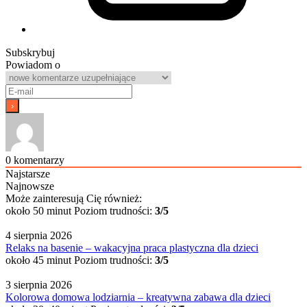
Subskrybuj
Powiadom o
0
komentarzy
Najstarsze
Najnowsze
Może zainteresują Cię również:
około 50 minut
Poziom trudności:
3/5
4 sierpnia 2026
Relaks na basenie – wakacyjna praca plastyczna dla dzieci
około 45 minut
Poziom trudności:
3/5
3 sierpnia 2026
Kolorowa domowa lodziarnia – kreatywna zabawa dla dzieci