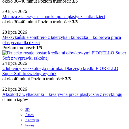
około 30–40 minut
Poziom trudności:
3/5
29 lipca 2026
Meduza z talerzyka – morska praca plastyczna dla dzieci
około 30–40 minut
Poziom trudności:
3/5
28 lipca 2026
Meksykańskie sombrero z talerzyka i kubeczka – kolorowa praca
plastyczna dla dzieci
Poziom trudności:
1/5
24 lipca 2026
Ulubieńcy ze szkolnego piórnika. Dlaczego kredki FIORELLO
Super Soft to świetny wybór?
około 40 minut
Poziom trudności:
3/5
22 lipca 2026
Aksolotl z wytłaczanki – kreatywna praca plastyczna z recyklingu
chmura tagów
3D
Amos
Andrzejki
balony