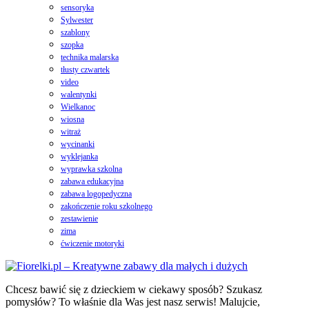
sensoryka
Sylwester
szablony
szopka
technika malarska
tłusty czwartek
video
walentynki
Wielkanoc
wiosna
witraż
wycinanki
wyklejanka
wyprawka szkolna
zabawa edukacyjna
zabawa logopedyczna
zakończenie roku szkolnego
zestawienie
zima
ćwiczenie motoryki
Chcesz bawić się z dzieckiem w ciekawy sposób? Szukasz
pomysłów? To właśnie dla Was jest nasz serwis! Malujcie,