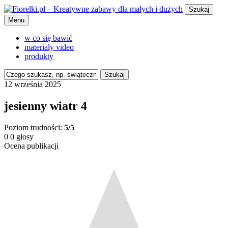
Szukaj
Menu
w co się bawić
materiały video
produkty
Szukaj
12 września 2025
jesienny wiatr 4
Poziom trudności:
5/5
0
0
głosy
Ocena publikacji