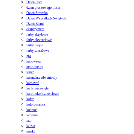
Dzień Ojca
dzień pluszowego misia
Dzień Strażaka
Dzień Wszystkich Świętych
Dzień Ziemi
eksperyment
farby akrylowe
farby akwarelowe
farby olejne
farby witrażowe
gra
halloween
instrumenty
jesień
kalendarz adwentowy
karnawał
kartki na święta
kartki okolicznościowe
kolaż
kolorowanka
kosmos
lampion
lato
laurka
maski