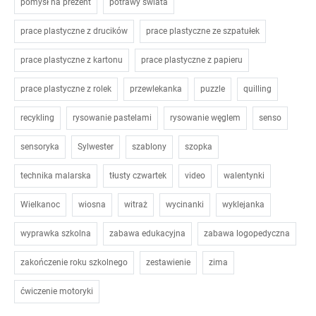
pomysł na prezent
potrawy świata
prace plastyczne z drucików
prace plastyczne ze szpatułek
prace plastyczne z kartonu
prace plastyczne z papieru
prace plastyczne z rolek
przewlekanka
puzzle
quilling
recykling
rysowanie pastelami
rysowanie węglem
senso
sensoryka
Sylwester
szablony
szopka
technika malarska
tłusty czwartek
video
walentynki
Wielkanoc
wiosna
witraż
wycinanki
wyklejanka
wyprawka szkolna
zabawa edukacyjna
zabawa logopedyczna
zakończenie roku szkolnego
zestawienie
zima
ćwiczenie motoryki