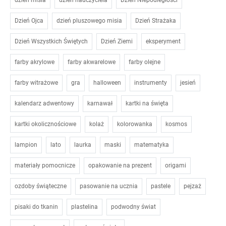
Dzień Ojca
dzień pluszowego misia
Dzień Strażaka
Dzień Wszystkich Świętych
Dzień Ziemi
eksperyment
farby akrylowe
farby akwarelowe
farby olejne
farby witrażowe
gra
halloween
instrumenty
jesień
kalendarz adwentowy
karnawał
kartki na święta
kartki okolicznościowe
kolaż
kolorowanka
kosmos
lampion
lato
laurka
maski
matematyka
materiały pomocnicze
opakowanie na prezent
origami
ozdoby świąteczne
pasowanie na ucznia
pastele
pejzaż
pisaki do tkanin
plastelina
podwodny świat