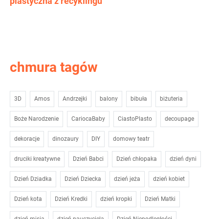
plastyczna z recyklingu
chmura tagów
3D
Amos
Andrzejki
balony
bibuła
biżuteria
Boże Narodzenie
CariocaBaby
CiastoPlasto
decoupage
dekoracje
dinozaury
DIY
domowy teatr
druciki kreatywne
Dzień Babci
Dzień chłopaka
dzień dyni
Dzień Dziadka
Dzień Dziecka
dzień jeża
dzień kobiet
Dzień kota
Dzień Kredki
dzień kropki
Dzień Matki
dzień misia
dzień nauczyciela
Dzień Niepodległości