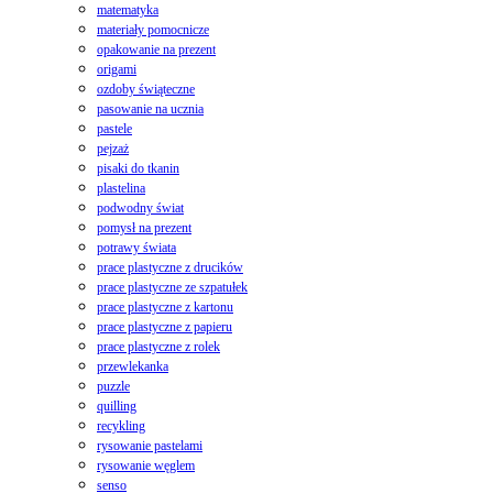
matematyka
materiały pomocnicze
opakowanie na prezent
origami
ozdoby świąteczne
pasowanie na ucznia
pastele
pejzaż
pisaki do tkanin
plastelina
podwodny świat
pomysł na prezent
potrawy świata
prace plastyczne z drucików
prace plastyczne ze szpatułek
prace plastyczne z kartonu
prace plastyczne z papieru
prace plastyczne z rolek
przewlekanka
puzzle
quilling
recykling
rysowanie pastelami
rysowanie węglem
senso