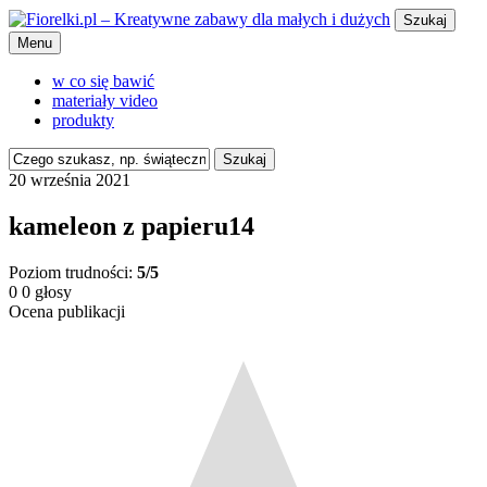
Szukaj
Menu
w co się bawić
materiały video
produkty
Szukaj
20 września 2021
kameleon z papieru14
Poziom trudności:
5/5
0
0
głosy
Ocena publikacji