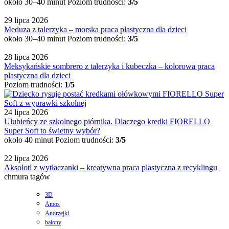
około 30–40 minut
Poziom trudności:
3/5
29 lipca 2026
Meduza z talerzyka – morska praca plastyczna dla dzieci
około 30–40 minut
Poziom trudności:
3/5
28 lipca 2026
Meksykańskie sombrero z talerzyka i kubeczka – kolorowa praca
plastyczna dla dzieci
Poziom trudności:
1/5
24 lipca 2026
Ulubieńcy ze szkolnego piórnika. Dlaczego kredki FIORELLO
Super Soft to świetny wybór?
około 40 minut
Poziom trudności:
3/5
22 lipca 2026
Aksolotl z wytłaczanki – kreatywna praca plastyczna z recyklingu
chmura tagów
3D
Amos
Andrzejki
balony