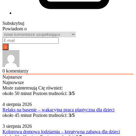
Subskrybuj
Powiadom o
0
komentarzy
Najstarsze
Najnowsze
Może zainteresują Cię również:
około 50 minut
Poziom trudności:
3/5
4 sierpnia 2026
Relaks na basenie – wakacyjna praca plastyczna dla dzieci
około 45 minut
Poziom trudności:
3/5
3 sierpnia 2026
Kolorowa domowa lodziarnia – kreatywna zabawa dla dzieci