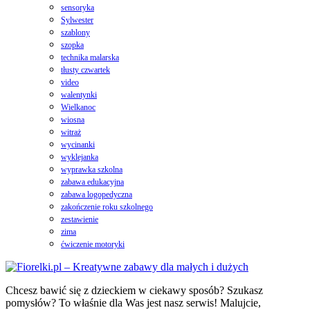
sensoryka
Sylwester
szablony
szopka
technika malarska
tłusty czwartek
video
walentynki
Wielkanoc
wiosna
witraż
wycinanki
wyklejanka
wyprawka szkolna
zabawa edukacyjna
zabawa logopedyczna
zakończenie roku szkolnego
zestawienie
zima
ćwiczenie motoryki
Chcesz bawić się z dzieckiem w ciekawy sposób? Szukasz
pomysłów? To właśnie dla Was jest nasz serwis! Malujcie,