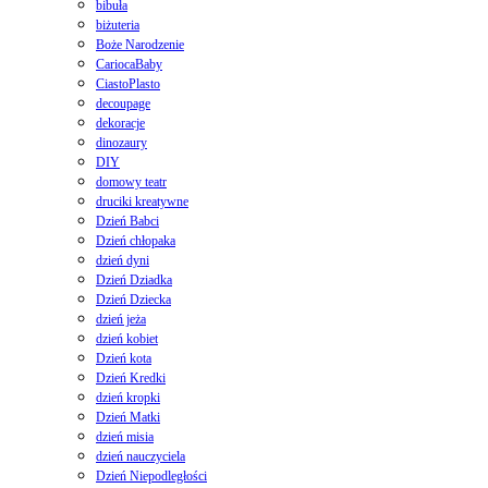
bibuła
biżuteria
Boże Narodzenie
CariocaBaby
CiastoPlasto
decoupage
dekoracje
dinozaury
DIY
domowy teatr
druciki kreatywne
Dzień Babci
Dzień chłopaka
dzień dyni
Dzień Dziadka
Dzień Dziecka
dzień jeża
dzień kobiet
Dzień kota
Dzień Kredki
dzień kropki
Dzień Matki
dzień misia
dzień nauczyciela
Dzień Niepodległości