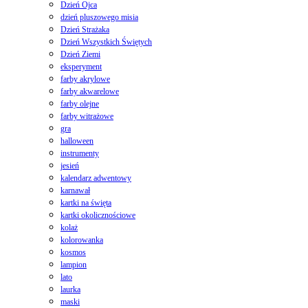
Dzień Ojca
dzień pluszowego misia
Dzień Strażaka
Dzień Wszystkich Świętych
Dzień Ziemi
eksperyment
farby akrylowe
farby akwarelowe
farby olejne
farby witrażowe
gra
halloween
instrumenty
jesień
kalendarz adwentowy
karnawał
kartki na święta
kartki okolicznościowe
kolaż
kolorowanka
kosmos
lampion
lato
laurka
maski