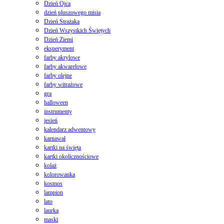
Dzień Ojca
dzień pluszowego misia
Dzień Strażaka
Dzień Wszystkich Świętych
Dzień Ziemi
eksperyment
farby akrylowe
farby akwarelowe
farby olejne
farby witrażowe
gra
halloween
instrumenty
jesień
kalendarz adwentowy
karnawał
kartki na święta
kartki okolicznościowe
kolaż
kolorowanka
kosmos
lampion
lato
laurka
maski