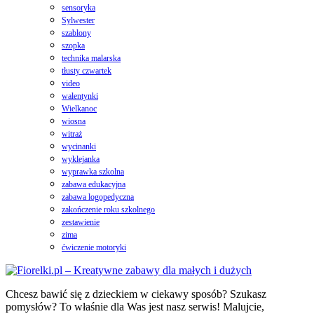
sensoryka
Sylwester
szablony
szopka
technika malarska
tłusty czwartek
video
walentynki
Wielkanoc
wiosna
witraż
wycinanki
wyklejanka
wyprawka szkolna
zabawa edukacyjna
zabawa logopedyczna
zakończenie roku szkolnego
zestawienie
zima
ćwiczenie motoryki
Chcesz bawić się z dzieckiem w ciekawy sposób? Szukasz
pomysłów? To właśnie dla Was jest nasz serwis! Malujcie,