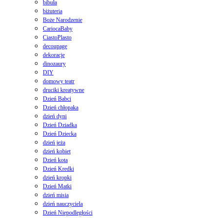
bibuła
biżuteria
Boże Narodzenie
CariocaBaby
CiastoPlasto
decoupage
dekoracje
dinozaury
DIY
domowy teatr
druciki kreatywne
Dzień Babci
Dzień chłopaka
dzień dyni
Dzień Dziadka
Dzień Dziecka
dzień jeża
dzień kobiet
Dzień kota
Dzień Kredki
dzień kropki
Dzień Matki
dzień misia
dzień nauczyciela
Dzień Niepodległości