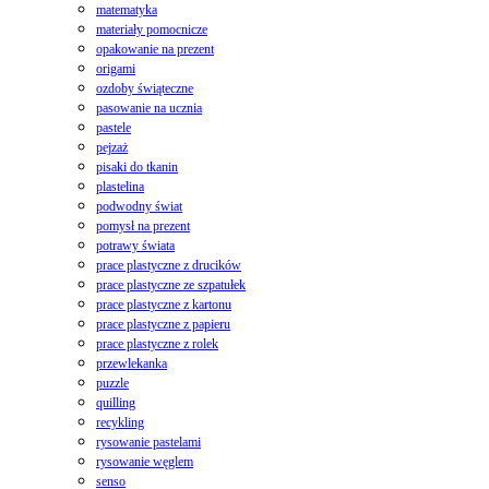
matematyka
materiały pomocnicze
opakowanie na prezent
origami
ozdoby świąteczne
pasowanie na ucznia
pastele
pejzaż
pisaki do tkanin
plastelina
podwodny świat
pomysł na prezent
potrawy świata
prace plastyczne z drucików
prace plastyczne ze szpatułek
prace plastyczne z kartonu
prace plastyczne z papieru
prace plastyczne z rolek
przewlekanka
puzzle
quilling
recykling
rysowanie pastelami
rysowanie węglem
senso