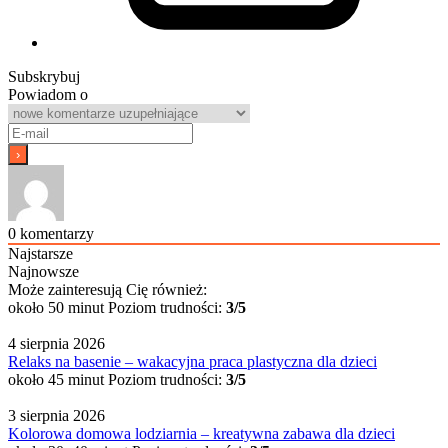
Subskrybuj
Powiadom o
0
komentarzy
Najstarsze
Najnowsze
Może zainteresują Cię również:
około 50 minut
Poziom trudności:
3/5
4 sierpnia 2026
Relaks na basenie – wakacyjna praca plastyczna dla dzieci
około 45 minut
Poziom trudności:
3/5
3 sierpnia 2026
Kolorowa domowa lodziarnia – kreatywna zabawa dla dzieci