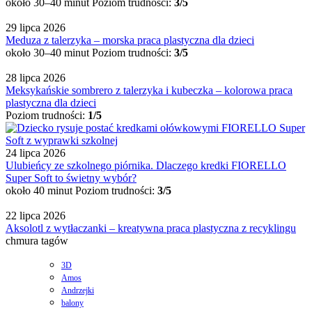
około 30–40 minut
Poziom trudności:
3/5
29 lipca 2026
Meduza z talerzyka – morska praca plastyczna dla dzieci
około 30–40 minut
Poziom trudności:
3/5
28 lipca 2026
Meksykańskie sombrero z talerzyka i kubeczka – kolorowa praca
plastyczna dla dzieci
Poziom trudności:
1/5
24 lipca 2026
Ulubieńcy ze szkolnego piórnika. Dlaczego kredki FIORELLO
Super Soft to świetny wybór?
około 40 minut
Poziom trudności:
3/5
22 lipca 2026
Aksolotl z wytłaczanki – kreatywna praca plastyczna z recyklingu
chmura tagów
3D
Amos
Andrzejki
balony