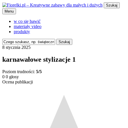
Szukaj
Menu
w co się bawić
materiały video
produkty
Szukaj
8 stycznia 2025
karnawałowe stylizacje 1
Poziom trudności:
5/5
0
0
głosy
Ocena publikacji