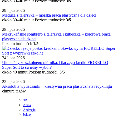
około 30–40 minut
Poziom trudności:
3/5
29 lipca 2026
Meduza z talerzyka – morska praca plastyczna dla dzieci
około 30–40 minut
Poziom trudności:
3/5
28 lipca 2026
Meksykańskie sombrero z talerzyka i kubeczka – kolorowa praca
plastyczna dla dzieci
Poziom trudności:
1/5
24 lipca 2026
Ulubieńcy ze szkolnego piórnika. Dlaczego kredki FIORELLO
Super Soft to świetny wybór?
około 40 minut
Poziom trudności:
3/5
22 lipca 2026
Aksolotl z wytłaczanki – kreatywna praca plastyczna z recyklingu
chmura tagów
3D
Amos
Andrzejki
balony