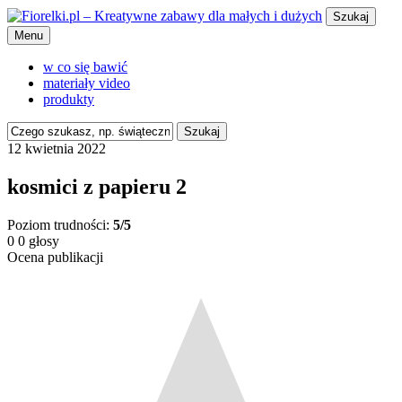
Szukaj
Menu
w co się bawić
materiały video
produkty
Szukaj
12 kwietnia 2022
kosmici z papieru 2
Poziom trudności:
5/5
0
0
głosy
Ocena publikacji