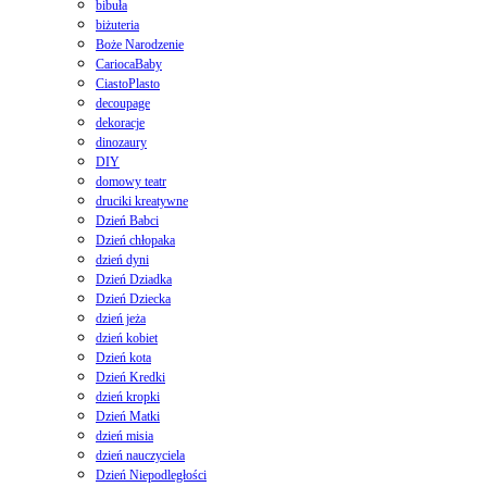
bibuła
biżuteria
Boże Narodzenie
CariocaBaby
CiastoPlasto
decoupage
dekoracje
dinozaury
DIY
domowy teatr
druciki kreatywne
Dzień Babci
Dzień chłopaka
dzień dyni
Dzień Dziadka
Dzień Dziecka
dzień jeża
dzień kobiet
Dzień kota
Dzień Kredki
dzień kropki
Dzień Matki
dzień misia
dzień nauczyciela
Dzień Niepodległości