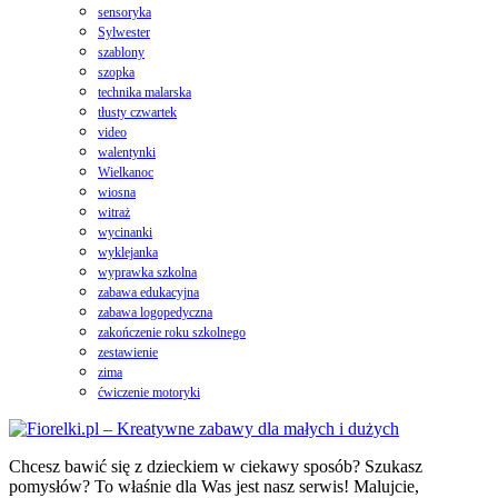
sensoryka
Sylwester
szablony
szopka
technika malarska
tłusty czwartek
video
walentynki
Wielkanoc
wiosna
witraż
wycinanki
wyklejanka
wyprawka szkolna
zabawa edukacyjna
zabawa logopedyczna
zakończenie roku szkolnego
zestawienie
zima
ćwiczenie motoryki
Chcesz bawić się z dzieckiem w ciekawy sposób? Szukasz
pomysłów? To właśnie dla Was jest nasz serwis! Malujcie,