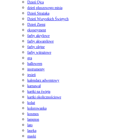
Dzień Ojca
dzień pluszowego misia
Dzień Strażaka
Dzień Wszystkich Świętych
Dzień Ziemi
eksperyment
farby akrylowe
farby akwarelowe
farby olejne
farby witrażowe
gra
halloween
instrumenty
jesień
kalendarz adwentowy
karnawał
kartki na święta
kartki okolicznościowe
kolaż
kolorowanka
kosmos
lampion
lato
laurka
maski