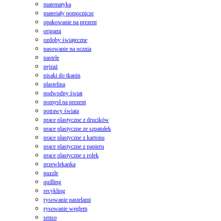
matematyka
materiały pomocnicze
opakowanie na prezent
origami
ozdoby świąteczne
pasowanie na ucznia
pastele
pejzaż
pisaki do tkanin
plastelina
podwodny świat
pomysł na prezent
potrawy świata
prace plastyczne z drucików
prace plastyczne ze szpatułek
prace plastyczne z kartonu
prace plastyczne z papieru
prace plastyczne z rolek
przewlekanka
puzzle
quilling
recykling
rysowanie pastelami
rysowanie węglem
senso