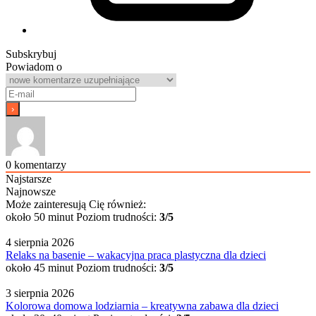
Subskrybuj
Powiadom o
0
komentarzy
Najstarsze
Najnowsze
Może zainteresują Cię również:
około 50 minut
Poziom trudności:
3/5
4 sierpnia 2026
Relaks na basenie – wakacyjna praca plastyczna dla dzieci
około 45 minut
Poziom trudności:
3/5
3 sierpnia 2026
Kolorowa domowa lodziarnia – kreatywna zabawa dla dzieci