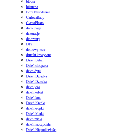
bibuła
biżuteria
Boże Narodzenie
CariocaBaby
CiastoPlasto
decoupage
dekoracje
dinozaury
DIY
domowy teatr
druciki kreatywne
Dzień Babci
Dzień chłopaka
dzień dyni
Dzień Dziadka
Dzień Dziecka
dzień jeża
dzień kobiet
Dzień kota
Dzień Kredki
dzień kropki
Dzień Matki
dzień misia
dzień nauczyciela
Dzień Niepodległości