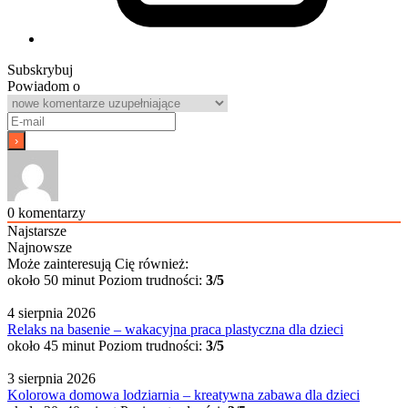
Subskrybuj
Powiadom o
0
komentarzy
Najstarsze
Najnowsze
Może zainteresują Cię również:
około 50 minut
Poziom trudności:
3/5
4 sierpnia 2026
Relaks na basenie – wakacyjna praca plastyczna dla dzieci
około 45 minut
Poziom trudności:
3/5
3 sierpnia 2026
Kolorowa domowa lodziarnia – kreatywna zabawa dla dzieci