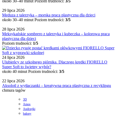
około 30–40 minut
Poziom trudności:
3/5
29 lipca 2026
Meduza z talerzyka – morska praca plastyczna dla dzieci
około 30–40 minut
Poziom trudności:
3/5
28 lipca 2026
Meksykańskie sombrero z talerzyka i kubeczka – kolorowa praca
plastyczna dla dzieci
Poziom trudności:
1/5
24 lipca 2026
Ulubieńcy ze szkolnego piórnika. Dlaczego kredki FIORELLO
Super Soft to świetny wybór?
około 40 minut
Poziom trudności:
3/5
22 lipca 2026
Aksolotl z wytłaczanki – kreatywna praca plastyczna z recyklingu
chmura tagów
3D
Amos
Andrzejki
balony