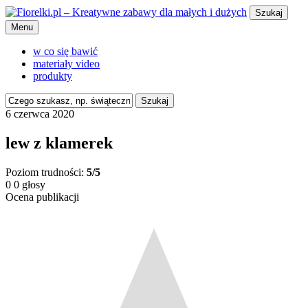
Szukaj
Menu
w co się bawić
materiały video
produkty
Szukaj
6 czerwca 2020
lew z klamerek
Poziom trudności:
5/5
0
0
głosy
Ocena publikacji