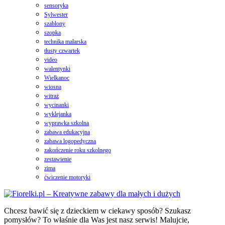
sensoryka
Sylwester
szablony
szopka
technika malarska
tłusty czwartek
video
walentynki
Wielkanoc
wiosna
witraż
wycinanki
wyklejanka
wyprawka szkolna
zabawa edukacyjna
zabawa logopedyczna
zakończenie roku szkolnego
zestawienie
zima
ćwiczenie motoryki
Chcesz bawić się z dzieckiem w ciekawy sposób? Szukasz
pomysłów? To właśnie dla Was jest nasz serwis! Malujcie,