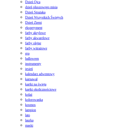
Dzień Ojca
dzień pluszowego misia
Dzień Strażaka
Dzień Wszystkich Świętych
Dzień Ziemi
eksperyment
farby akrylowe
farby akwarelowe
farby olejne
farby witrażowe
gra
halloween
instrumenty
jesień
kalendarz adwentowy
karnawał
kartki na święta
kartki okolicznościowe
kolaż
kolorowanka
kosmos
lampion
lato
laurka
maski