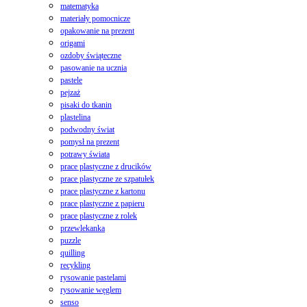
matematyka
materiały pomocnicze
opakowanie na prezent
origami
ozdoby świąteczne
pasowanie na ucznia
pastele
pejzaż
pisaki do tkanin
plastelina
podwodny świat
pomysł na prezent
potrawy świata
prace plastyczne z drucików
prace plastyczne ze szpatułek
prace plastyczne z kartonu
prace plastyczne z papieru
prace plastyczne z rolek
przewlekanka
puzzle
quilling
recykling
rysowanie pastelami
rysowanie węglem
senso