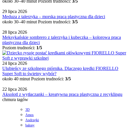
około 30–40 minut
Poziom trudności:
3/5
29 lipca 2026
Meduza z talerzyka – morska praca plastyczna dla dzieci
około 30–40 minut
Poziom trudności:
3/5
28 lipca 2026
Meksykańskie sombrero z talerzyka i kubeczka – kolorowa praca
plastyczna dla dzieci
Poziom trudności:
1/5
24 lipca 2026
Ulubieńcy ze szkolnego piórnika. Dlaczego kredki FIORELLO
Super Soft to świetny wybór?
około 40 minut
Poziom trudności:
3/5
22 lipca 2026
Aksolotl z wytłaczanki – kreatywna praca plastyczna z recyklingu
chmura tagów
3D
Amos
Andrzejki
balony