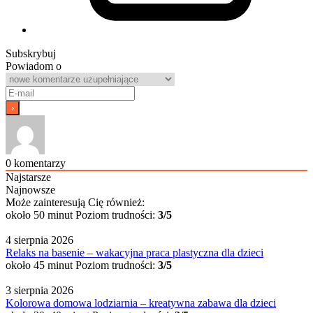
Subskrybuj
Powiadom o
0
komentarzy
Najstarsze
Najnowsze
Może zainteresują Cię również:
około 50 minut
Poziom trudności:
3/5
4 sierpnia 2026
Relaks na basenie – wakacyjna praca plastyczna dla dzieci
około 45 minut
Poziom trudności:
3/5
3 sierpnia 2026
Kolorowa domowa lodziarnia – kreatywna zabawa dla dzieci