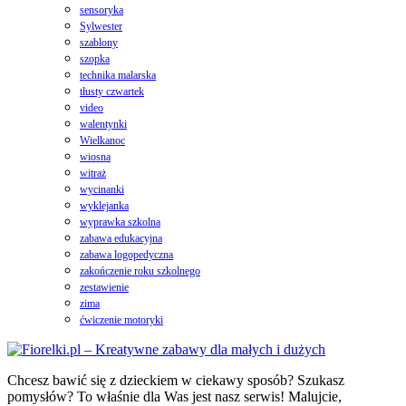
sensoryka
Sylwester
szablony
szopka
technika malarska
tłusty czwartek
video
walentynki
Wielkanoc
wiosna
witraż
wycinanki
wyklejanka
wyprawka szkolna
zabawa edukacyjna
zabawa logopedyczna
zakończenie roku szkolnego
zestawienie
zima
ćwiczenie motoryki
Chcesz bawić się z dzieckiem w ciekawy sposób? Szukasz
pomysłów? To właśnie dla Was jest nasz serwis! Malujcie,