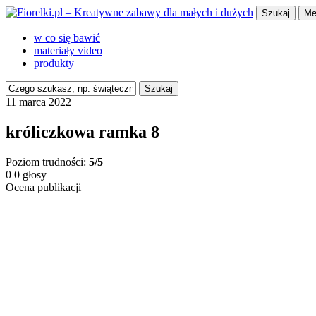
Szukaj
Me
w co się bawić
materiały video
produkty
Szukaj
11 marca 2022
króliczkowa ramka 8
Poziom trudności:
5/5
0
0
głosy
Ocena publikacji