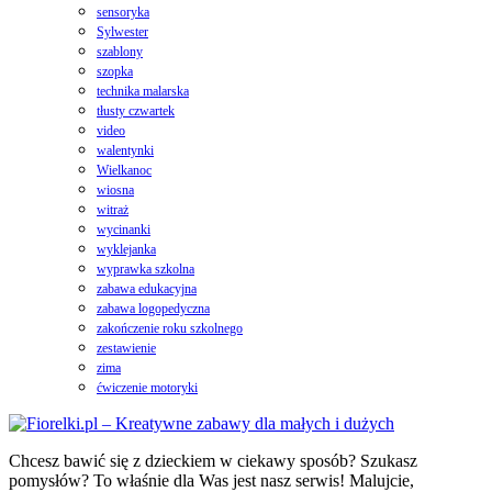
sensoryka
Sylwester
szablony
szopka
technika malarska
tłusty czwartek
video
walentynki
Wielkanoc
wiosna
witraż
wycinanki
wyklejanka
wyprawka szkolna
zabawa edukacyjna
zabawa logopedyczna
zakończenie roku szkolnego
zestawienie
zima
ćwiczenie motoryki
Chcesz bawić się z dzieckiem w ciekawy sposób? Szukasz
pomysłów? To właśnie dla Was jest nasz serwis! Malujcie,