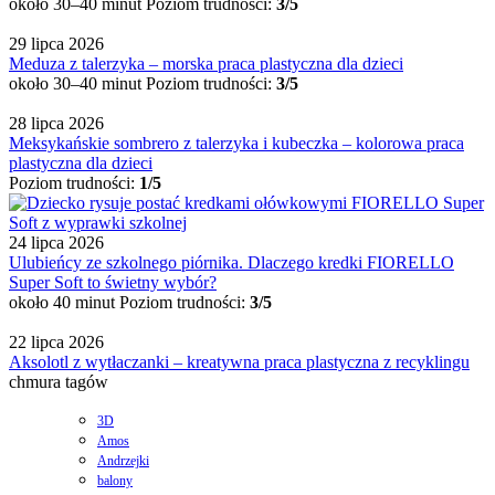
około 30–40 minut
Poziom trudności:
3/5
29 lipca 2026
Meduza z talerzyka – morska praca plastyczna dla dzieci
około 30–40 minut
Poziom trudności:
3/5
28 lipca 2026
Meksykańskie sombrero z talerzyka i kubeczka – kolorowa praca
plastyczna dla dzieci
Poziom trudności:
1/5
24 lipca 2026
Ulubieńcy ze szkolnego piórnika. Dlaczego kredki FIORELLO
Super Soft to świetny wybór?
około 40 minut
Poziom trudności:
3/5
22 lipca 2026
Aksolotl z wytłaczanki – kreatywna praca plastyczna z recyklingu
chmura tagów
3D
Amos
Andrzejki
balony