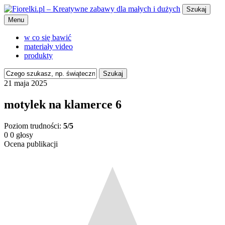
Szukaj
Menu
w co się bawić
materiały video
produkty
Szukaj
21 maja 2025
motylek na klamerce 6
Poziom trudności:
5/5
0
0
głosy
Ocena publikacji