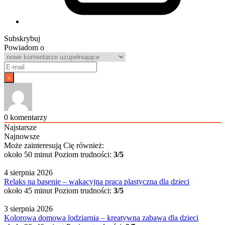
Subskrybuj
Powiadom o
0
komentarzy
Najstarsze
Najnowsze
Może zainteresują Cię również:
około 50 minut
Poziom trudności:
3/5
4 sierpnia 2026
Relaks na basenie – wakacyjna praca plastyczna dla dzieci
około 45 minut
Poziom trudności:
3/5
3 sierpnia 2026
Kolorowa domowa lodziarnia – kreatywna zabawa dla dzieci