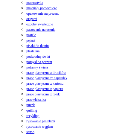
matematyka
materiały pomocnicze
opakowanie na prezent
origami
ozdoby świąteczne
pasowanie na ucznia
pastele
pejzaż
pisaki do tkanin
plastelina
podwodny świat
pomysł na prezent
potrawy świata
prace plastyczne z drucików
prace plastyczne ze szpatułek
prace plastyczne z kartonu
prace plastyczne z papieru
prace plastyczne z rolek
przewlekanka
puzzle
quilling
recykling
rysowanie pastelami
rysowanie węglem
senso