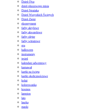
Dzień Ojca
dzień pluszowego misia
Dzień Strażaka
Dzień Wszystkich Świętych
Dzień Ziemi
eksperyment
farby akrylowe
farby akwarelowe
farby olejne
farby witrażowe
gra
halloween
instrumenty
jesień
kalendarz adwentowy
karnawał
kartki na święta
kartki okolicznościowe
kolaż
kolorowanka
kosmos
lampion
lato
laurka
maski