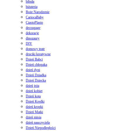
bibuła
biżuteria
Boże Narodzenie
CariocaBaby
CiastoPlasto
decoupage
dekoracje
dinozaury
DIY
domowy teatr
druciki kreatywne
Dzień Babci
Dzień chłopaka
dzień dyni
Dzień Dziadka
Dzień Dziecka
dzień jeża
dzień kobiet
Dzień kota
Dzień Kredki
dzień kropki
Dzień Matki
dzień misia
dzień nauczyciela
Dzień Niepodległości