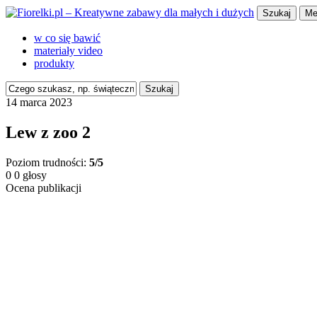
Szukaj
Me
w co się bawić
materiały video
produkty
Szukaj
14 marca 2023
Lew z zoo 2
Poziom trudności:
5/5
0
0
głosy
Ocena publikacji