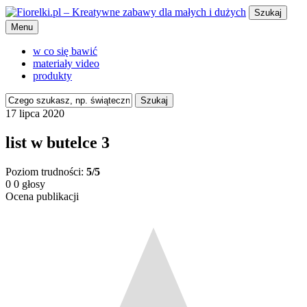
Szukaj
Menu
w co się bawić
materiały video
produkty
Szukaj
17 lipca 2020
list w butelce 3
Poziom trudności:
5/5
0
0
głosy
Ocena publikacji