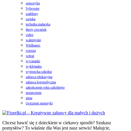
sensoryka
Sylwester
szablony
szopka
technika malarska
tłusty czwartek
video
walentynki
Wielkanoc
wiosna
witraż
wycinanki
wyklejanka
wyprawka szkolna
zabawa edukacyjna
zabawa logopedyczna
zakończenie roku szkolnego
zestawienie
zima
ćwiczenie motoryki
Chcesz bawić się z dzieckiem w ciekawy sposób? Szukasz
pomysłów? To właśnie dla Was jest nasz serwis! Malujcie,