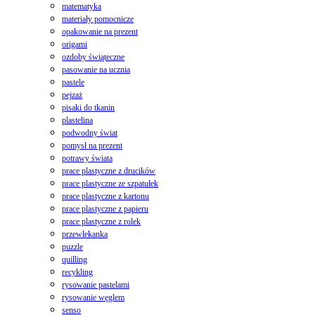
matematyka
materiały pomocnicze
opakowanie na prezent
origami
ozdoby świąteczne
pasowanie na ucznia
pastele
pejzaż
pisaki do tkanin
plastelina
podwodny świat
pomysł na prezent
potrawy świata
prace plastyczne z drucików
prace plastyczne ze szpatułek
prace plastyczne z kartonu
prace plastyczne z papieru
prace plastyczne z rolek
przewlekanka
puzzle
quilling
recykling
rysowanie pastelami
rysowanie węglem
senso