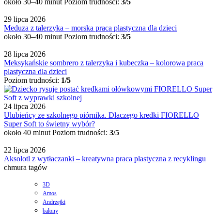
około 30–40 minut
Poziom trudności:
3/5
29 lipca 2026
Meduza z talerzyka – morska praca plastyczna dla dzieci
około 30–40 minut
Poziom trudności:
3/5
28 lipca 2026
Meksykańskie sombrero z talerzyka i kubeczka – kolorowa praca
plastyczna dla dzieci
Poziom trudności:
1/5
24 lipca 2026
Ulubieńcy ze szkolnego piórnika. Dlaczego kredki FIORELLO
Super Soft to świetny wybór?
około 40 minut
Poziom trudności:
3/5
22 lipca 2026
Aksolotl z wytłaczanki – kreatywna praca plastyczna z recyklingu
chmura tagów
3D
Amos
Andrzejki
balony