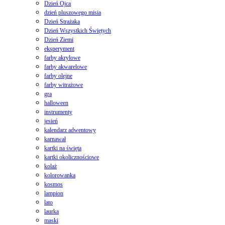
Dzień Ojca
dzień pluszowego misia
Dzień Strażaka
Dzień Wszystkich Świętych
Dzień Ziemi
eksperyment
farby akrylowe
farby akwarelowe
farby olejne
farby witrażowe
gra
halloween
instrumenty
jesień
kalendarz adwentowy
karnawał
kartki na święta
kartki okolicznościowe
kolaż
kolorowanka
kosmos
lampion
lato
laurka
maski