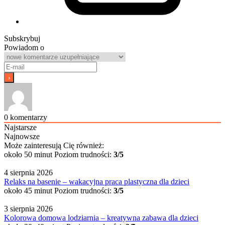
Subskrybuj
Powiadom o
0
komentarzy
Najstarsze
Najnowsze
Może zainteresują Cię również:
około 50 minut
Poziom trudności:
3/5
4 sierpnia 2026
Relaks na basenie – wakacyjna praca plastyczna dla dzieci
około 45 minut
Poziom trudności:
3/5
3 sierpnia 2026
Kolorowa domowa lodziarnia – kreatywna zabawa dla dzieci