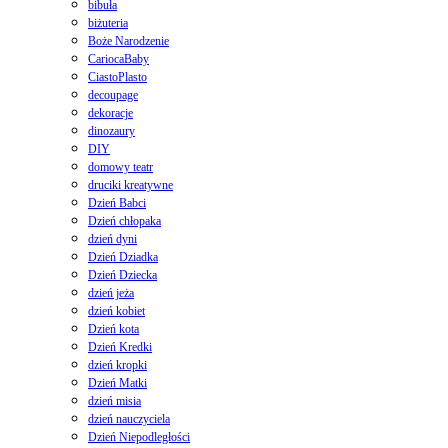
bibuła
biżuteria
Boże Narodzenie
CariocaBaby
CiastoPlasto
decoupage
dekoracje
dinozaury
DIY
domowy teatr
druciki kreatywne
Dzień Babci
Dzień chłopaka
dzień dyni
Dzień Dziadka
Dzień Dziecka
dzień jeża
dzień kobiet
Dzień kota
Dzień Kredki
dzień kropki
Dzień Matki
dzień misia
dzień nauczyciela
Dzień Niepodległości