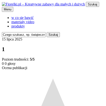
Szukaj
Menu
w co się bawić
materiały video
produkty
Szukaj
15 lipca 2025
1
Poziom trudności:
5/5
0
0
głosy
Ocena publikacji