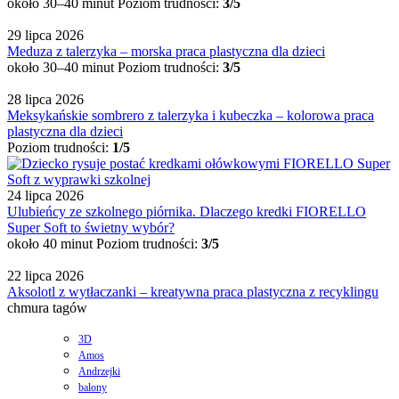
około 30–40 minut
Poziom trudności:
3/5
29 lipca 2026
Meduza z talerzyka – morska praca plastyczna dla dzieci
około 30–40 minut
Poziom trudności:
3/5
28 lipca 2026
Meksykańskie sombrero z talerzyka i kubeczka – kolorowa praca
plastyczna dla dzieci
Poziom trudności:
1/5
24 lipca 2026
Ulubieńcy ze szkolnego piórnika. Dlaczego kredki FIORELLO
Super Soft to świetny wybór?
około 40 minut
Poziom trudności:
3/5
22 lipca 2026
Aksolotl z wytłaczanki – kreatywna praca plastyczna z recyklingu
chmura tagów
3D
Amos
Andrzejki
balony