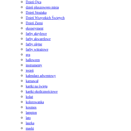
Dzień Ojca
dzień pluszowego misia
Dzień Strażaka
Dzień Wszystkich Świętych
Dzień Ziemi
eksperyment
farby akrylowe
farby akwarelowe
farby olejne
farby witrażowe
gra
halloween
instrumenty
jesień
kalendarz adwentowy
karnawał
kartki na święta
kartki okolicznościowe
kolaż
kolorowanka
kosmos
lampion
lato
laurka
maski