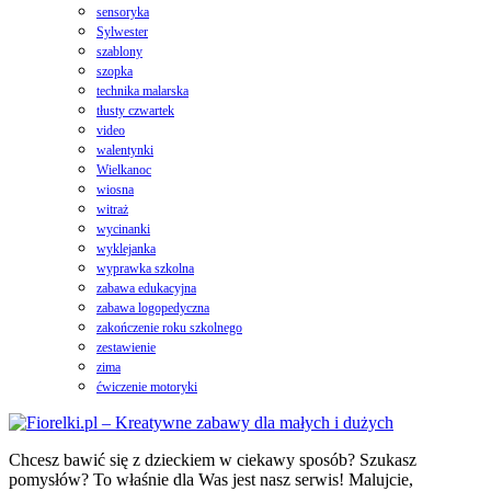
sensoryka
Sylwester
szablony
szopka
technika malarska
tłusty czwartek
video
walentynki
Wielkanoc
wiosna
witraż
wycinanki
wyklejanka
wyprawka szkolna
zabawa edukacyjna
zabawa logopedyczna
zakończenie roku szkolnego
zestawienie
zima
ćwiczenie motoryki
Chcesz bawić się z dzieckiem w ciekawy sposób? Szukasz
pomysłów? To właśnie dla Was jest nasz serwis! Malujcie,