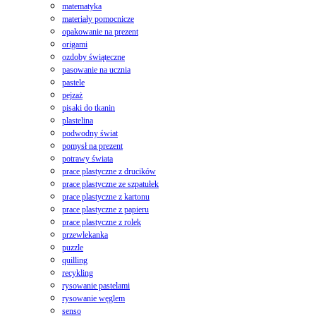
matematyka
materiały pomocnicze
opakowanie na prezent
origami
ozdoby świąteczne
pasowanie na ucznia
pastele
pejzaż
pisaki do tkanin
plastelina
podwodny świat
pomysł na prezent
potrawy świata
prace plastyczne z drucików
prace plastyczne ze szpatułek
prace plastyczne z kartonu
prace plastyczne z papieru
prace plastyczne z rolek
przewlekanka
puzzle
quilling
recykling
rysowanie pastelami
rysowanie węglem
senso