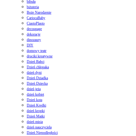
bibuła
biżuteria
Boże Narodzenie
CariocaBaby
CiastoPlasto
decoupage
dekoracje
dinozaury
DIY
domowy teatr
druciki kreatywne
Dzień Babci
Dzień chłopaka
dzień dyni
Dzień Dziadka
Dzień Dziecka
dzień jeża
dzień kobiet
Dzień kota
Dzień Kredki
dzień kropki
Dzień Matki
dzień misia
dzień nauczyciela
Dzień Niepodległości