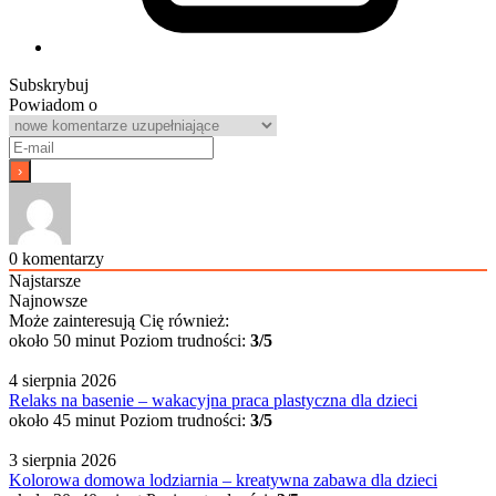
Subskrybuj
Powiadom o
0
komentarzy
Najstarsze
Najnowsze
Może zainteresują Cię również:
około 50 minut
Poziom trudności:
3/5
4 sierpnia 2026
Relaks na basenie – wakacyjna praca plastyczna dla dzieci
około 45 minut
Poziom trudności:
3/5
3 sierpnia 2026
Kolorowa domowa lodziarnia – kreatywna zabawa dla dzieci