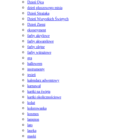
Dzień Ojca
dzień pluszowego misia
Dzień Strażaka
Dzień Wszystkich Świętych
Dzień Ziemi
eksperyment
farby akrylowe
farby akwarelowe
farby olejne
farby witrażowe
gra
halloween
instrumenty
jesień
kalendarz adwentowy
karnawał
kartki na święta
kartki okolicznościowe
kolaż
kolorowanka
kosmos
lampion
lato
laurka
maski