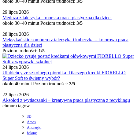
około 30–40 minut
Poziom trudności:
3/5
29 lipca 2026
Meduza z talerzyka – morska praca plastyczna dla dzieci
około 30–40 minut
Poziom trudności:
3/5
28 lipca 2026
Meksykańskie sombrero z talerzyka i kubeczka – kolorowa praca
plastyczna dla dzieci
Poziom trudności:
1/5
24 lipca 2026
Ulubieńcy ze szkolnego piórnika. Dlaczego kredki FIORELLO
Super Soft to świetny wybór?
około 40 minut
Poziom trudności:
3/5
22 lipca 2026
Aksolotl z wytłaczanki – kreatywna praca plastyczna z recyklingu
chmura tagów
3D
Amos
Andrzejki
balony