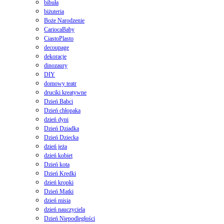
bibuła
biżuteria
Boże Narodzenie
CariocaBaby
CiastoPlasto
decoupage
dekoracje
dinozaury
DIY
domowy teatr
druciki kreatywne
Dzień Babci
Dzień chłopaka
dzień dyni
Dzień Dziadka
Dzień Dziecka
dzień jeża
dzień kobiet
Dzień kota
Dzień Kredki
dzień kropki
Dzień Matki
dzień misia
dzień nauczyciela
Dzień Niepodległości