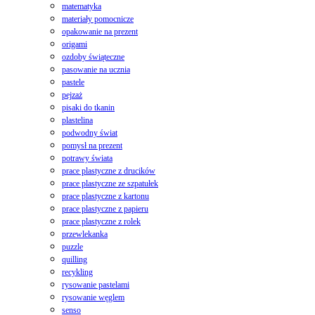
matematyka
materiały pomocnicze
opakowanie na prezent
origami
ozdoby świąteczne
pasowanie na ucznia
pastele
pejzaż
pisaki do tkanin
plastelina
podwodny świat
pomysł na prezent
potrawy świata
prace plastyczne z drucików
prace plastyczne ze szpatułek
prace plastyczne z kartonu
prace plastyczne z papieru
prace plastyczne z rolek
przewlekanka
puzzle
quilling
recykling
rysowanie pastelami
rysowanie węglem
senso