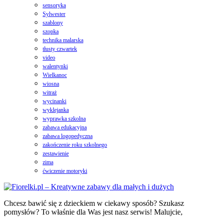
sensoryka
Sylwester
szablony
szopka
technika malarska
tłusty czwartek
video
walentynki
Wielkanoc
wiosna
witraż
wycinanki
wyklejanka
wyprawka szkolna
zabawa edukacyjna
zabawa logopedyczna
zakończenie roku szkolnego
zestawienie
zima
ćwiczenie motoryki
Chcesz bawić się z dzieckiem w ciekawy sposób? Szukasz
pomysłów? To właśnie dla Was jest nasz serwis! Malujcie,