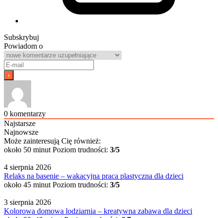
Subskrybuj
Powiadom o
0
komentarzy
Najstarsze
Najnowsze
Może zainteresują Cię również:
około 50 minut
Poziom trudności:
3/5
4 sierpnia 2026
Relaks na basenie – wakacyjna praca plastyczna dla dzieci
około 45 minut
Poziom trudności:
3/5
3 sierpnia 2026
Kolorowa domowa lodziarnia – kreatywna zabawa dla dzieci