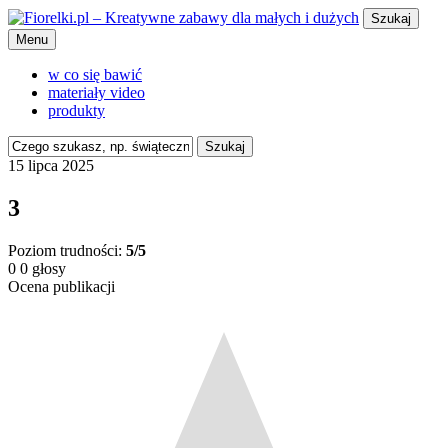
Szukaj
Menu
w co się bawić
materiały video
produkty
Szukaj
15 lipca 2025
3
Poziom trudności:
5/5
0
0
głosy
Ocena publikacji