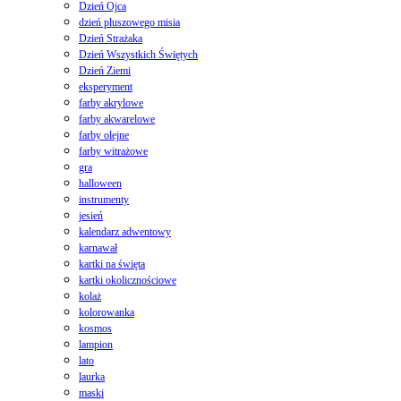
Dzień Ojca
dzień pluszowego misia
Dzień Strażaka
Dzień Wszystkich Świętych
Dzień Ziemi
eksperyment
farby akrylowe
farby akwarelowe
farby olejne
farby witrażowe
gra
halloween
instrumenty
jesień
kalendarz adwentowy
karnawał
kartki na święta
kartki okolicznościowe
kolaż
kolorowanka
kosmos
lampion
lato
laurka
maski