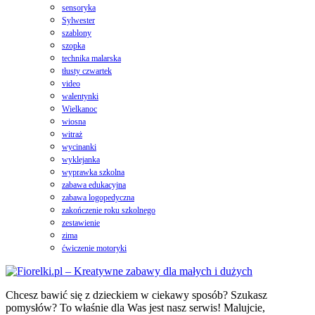
sensoryka
Sylwester
szablony
szopka
technika malarska
tłusty czwartek
video
walentynki
Wielkanoc
wiosna
witraż
wycinanki
wyklejanka
wyprawka szkolna
zabawa edukacyjna
zabawa logopedyczna
zakończenie roku szkolnego
zestawienie
zima
ćwiczenie motoryki
Chcesz bawić się z dzieckiem w ciekawy sposób? Szukasz
pomysłów? To właśnie dla Was jest nasz serwis! Malujcie,