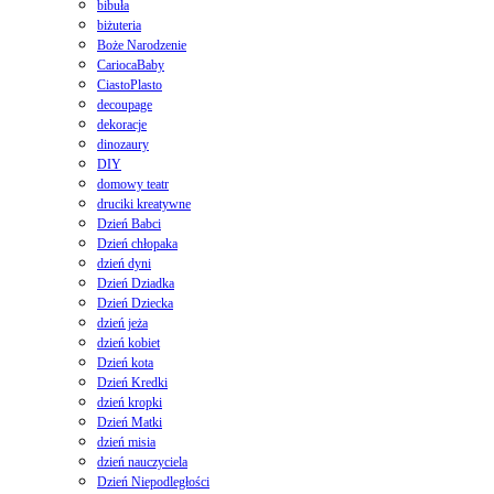
bibuła
biżuteria
Boże Narodzenie
CariocaBaby
CiastoPlasto
decoupage
dekoracje
dinozaury
DIY
domowy teatr
druciki kreatywne
Dzień Babci
Dzień chłopaka
dzień dyni
Dzień Dziadka
Dzień Dziecka
dzień jeża
dzień kobiet
Dzień kota
Dzień Kredki
dzień kropki
Dzień Matki
dzień misia
dzień nauczyciela
Dzień Niepodległości