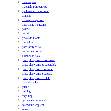
matematyka
materiały pomocnicze
opakowanie na prezent
origami
ozdoby świąteczne
pasowanie na ucznia
pastele
pejzaż
pisaki do tkanin
plastelina
podwodny świat
pomysł na prezent
potrawy świata
prace plastyczne z drucików
prace plastyczne ze szpatułek
prace plastyczne z kartonu
prace plastyczne z papieru
prace plastyczne z rolek
przewlekanka
puzzle
quilling
recykling
rysowanie pastelami
rysowanie węglem
senso