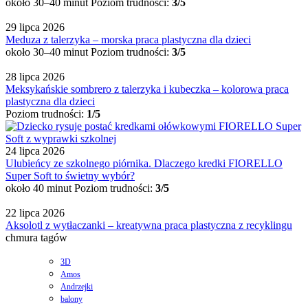
około 30–40 minut
Poziom trudności:
3/5
29 lipca 2026
Meduza z talerzyka – morska praca plastyczna dla dzieci
około 30–40 minut
Poziom trudności:
3/5
28 lipca 2026
Meksykańskie sombrero z talerzyka i kubeczka – kolorowa praca
plastyczna dla dzieci
Poziom trudności:
1/5
24 lipca 2026
Ulubieńcy ze szkolnego piórnika. Dlaczego kredki FIORELLO
Super Soft to świetny wybór?
około 40 minut
Poziom trudności:
3/5
22 lipca 2026
Aksolotl z wytłaczanki – kreatywna praca plastyczna z recyklingu
chmura tagów
3D
Amos
Andrzejki
balony