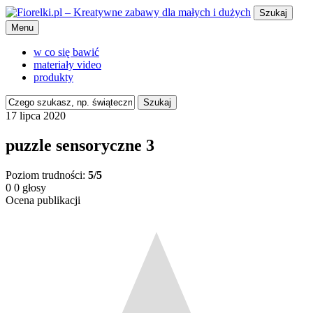
Szukaj
Menu
w co się bawić
materiały video
produkty
Szukaj
17 lipca 2020
puzzle sensoryczne 3
Poziom trudności:
5/5
0
0
głosy
Ocena publikacji