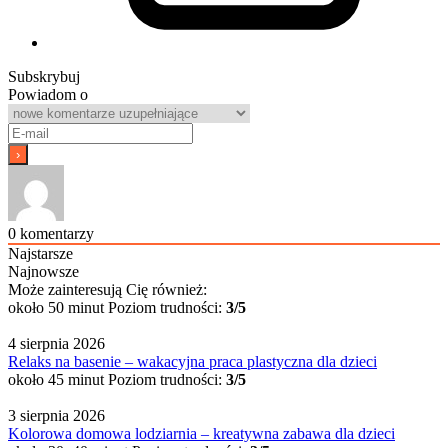
Subskrybuj
Powiadom o
0
komentarzy
Najstarsze
Najnowsze
Może zainteresują Cię również:
około 50 minut
Poziom trudności:
3/5
4 sierpnia 2026
Relaks na basenie – wakacyjna praca plastyczna dla dzieci
około 45 minut
Poziom trudności:
3/5
3 sierpnia 2026
Kolorowa domowa lodziarnia – kreatywna zabawa dla dzieci