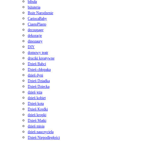
bibuła
biżuteria
Boże Narodzenie
CariocaBaby
CiastoPlasto
decoupage
dekoracje
dinozaury
DIY
domowy teatr
druciki kreatywne
Dzień Babci
Dzień chłopaka
dzień dyni
Dzień Dziadka
Dzień Dziecka
dzień jeża
dzień kobiet
Dzień kota
Dzień Kredki
dzień kropki
Dzień Matki
dzień misia
dzień nauczyciela
Dzień Niepodległości