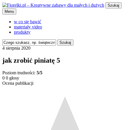
Szukaj
Menu
w co się bawić
materiały video
produkty
Szukaj
4 sierpnia 2020
jak zrobić piniatę 5
Poziom trudności:
5/5
0
0
głosy
Ocena publikacji