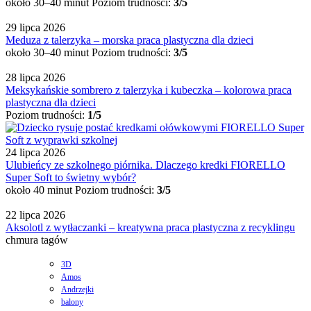
około 30–40 minut
Poziom trudności:
3/5
29 lipca 2026
Meduza z talerzyka – morska praca plastyczna dla dzieci
około 30–40 minut
Poziom trudności:
3/5
28 lipca 2026
Meksykańskie sombrero z talerzyka i kubeczka – kolorowa praca
plastyczna dla dzieci
Poziom trudności:
1/5
24 lipca 2026
Ulubieńcy ze szkolnego piórnika. Dlaczego kredki FIORELLO
Super Soft to świetny wybór?
około 40 minut
Poziom trudności:
3/5
22 lipca 2026
Aksolotl z wytłaczanki – kreatywna praca plastyczna z recyklingu
chmura tagów
3D
Amos
Andrzejki
balony