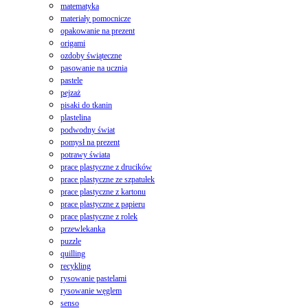
matematyka
materiały pomocnicze
opakowanie na prezent
origami
ozdoby świąteczne
pasowanie na ucznia
pastele
pejzaż
pisaki do tkanin
plastelina
podwodny świat
pomysł na prezent
potrawy świata
prace plastyczne z drucików
prace plastyczne ze szpatułek
prace plastyczne z kartonu
prace plastyczne z papieru
prace plastyczne z rolek
przewlekanka
puzzle
quilling
recykling
rysowanie pastelami
rysowanie węglem
senso