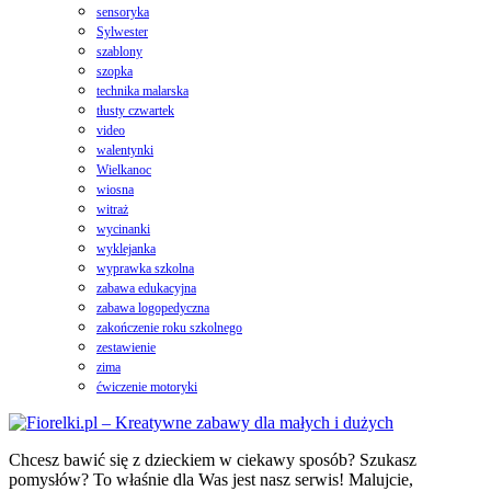
sensoryka
Sylwester
szablony
szopka
technika malarska
tłusty czwartek
video
walentynki
Wielkanoc
wiosna
witraż
wycinanki
wyklejanka
wyprawka szkolna
zabawa edukacyjna
zabawa logopedyczna
zakończenie roku szkolnego
zestawienie
zima
ćwiczenie motoryki
Chcesz bawić się z dzieckiem w ciekawy sposób? Szukasz
pomysłów? To właśnie dla Was jest nasz serwis! Malujcie,