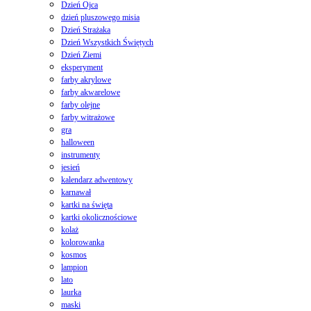
Dzień Ojca
dzień pluszowego misia
Dzień Strażaka
Dzień Wszystkich Świętych
Dzień Ziemi
eksperyment
farby akrylowe
farby akwarelowe
farby olejne
farby witrażowe
gra
halloween
instrumenty
jesień
kalendarz adwentowy
karnawał
kartki na święta
kartki okolicznościowe
kolaż
kolorowanka
kosmos
lampion
lato
laurka
maski