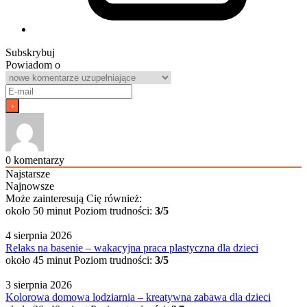
Subskrybuj
Powiadom o
0
komentarzy
Najstarsze
Najnowsze
Może zainteresują Cię również:
około 50 minut
Poziom trudności:
3/5
4 sierpnia 2026
Relaks na basenie – wakacyjna praca plastyczna dla dzieci
około 45 minut
Poziom trudności:
3/5
3 sierpnia 2026
Kolorowa domowa lodziarnia – kreatywna zabawa dla dzieci