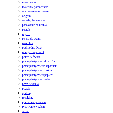
matematyka
materiały pomocnicze
opakowanie na prezent
origami
ozdoby świąteczne
pasowanie na ucznia
pastele
pejzaż
pisaki do tkanin
plastelina
podwodny świat
pomysł na prezent
potrawy świata
prace plastyczne z drucików
prace plastyczne ze szpatułek
prace plastyczne z kartonu
prace plastyczne z papieru
prace plastyczne z rolek
przewlekanka
puzzle
quilling
recykling
rysowanie pastelami
rysowanie węglem
senso