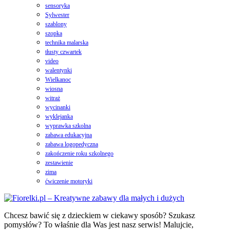
sensoryka
Sylwester
szablony
szopka
technika malarska
tłusty czwartek
video
walentynki
Wielkanoc
wiosna
witraż
wycinanki
wyklejanka
wyprawka szkolna
zabawa edukacyjna
zabawa logopedyczna
zakończenie roku szkolnego
zestawienie
zima
ćwiczenie motoryki
Chcesz bawić się z dzieckiem w ciekawy sposób? Szukasz
pomysłów? To właśnie dla Was jest nasz serwis! Malujcie,