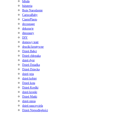
bibuła
biżuteria
Boże Narodzenie
CariocaBaby
CiastoPlasto
decoupage
dekoracje
dinozaury
DIY
domowy teatr
druciki kreatywne
Dzień Babci
Dzień chłopaka
dzień dyni
Dzień Dziadka
Dzień Dziecka
dzień jeża
dzień kobiet
Dzień kota
Dzień Kredki
dzień kropki
Dzień Matki
dzień misia
dzień nauczyciela
Dzień Niepodległości