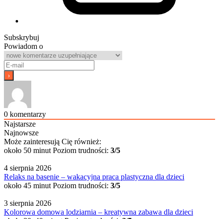
Subskrybuj
Powiadom o
0
komentarzy
Najstarsze
Najnowsze
Może zainteresują Cię również:
około 50 minut
Poziom trudności:
3/5
4 sierpnia 2026
Relaks na basenie – wakacyjna praca plastyczna dla dzieci
około 45 minut
Poziom trudności:
3/5
3 sierpnia 2026
Kolorowa domowa lodziarnia – kreatywna zabawa dla dzieci