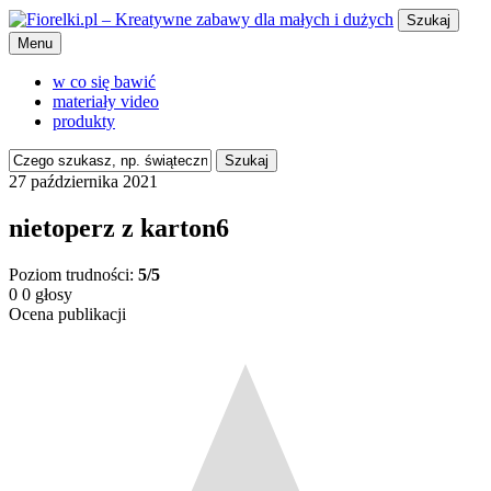
Szukaj
Menu
w co się bawić
materiały video
produkty
Szukaj
27 października 2021
nietoperz z karton6
Poziom trudności:
5/5
0
0
głosy
Ocena publikacji