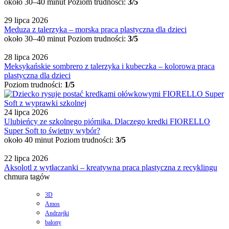
około 30–40 minut
Poziom trudności:
3/5
29 lipca 2026
Meduza z talerzyka – morska praca plastyczna dla dzieci
około 30–40 minut
Poziom trudności:
3/5
28 lipca 2026
Meksykańskie sombrero z talerzyka i kubeczka – kolorowa praca
plastyczna dla dzieci
Poziom trudności:
1/5
24 lipca 2026
Ulubieńcy ze szkolnego piórnika. Dlaczego kredki FIORELLO
Super Soft to świetny wybór?
około 40 minut
Poziom trudności:
3/5
22 lipca 2026
Aksolotl z wytłaczanki – kreatywna praca plastyczna z recyklingu
chmura tagów
3D
Amos
Andrzejki
balony