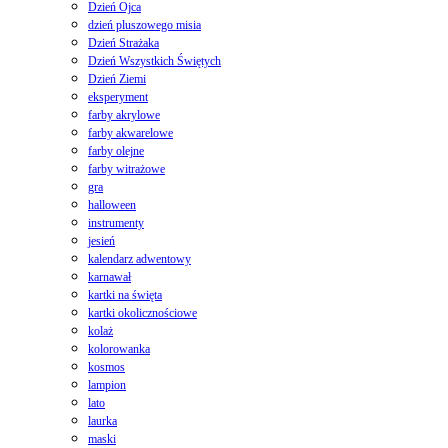
Dzień Ojca
dzień pluszowego misia
Dzień Strażaka
Dzień Wszystkich Świętych
Dzień Ziemi
eksperyment
farby akrylowe
farby akwarelowe
farby olejne
farby witrażowe
gra
halloween
instrumenty
jesień
kalendarz adwentowy
karnawał
kartki na święta
kartki okolicznościowe
kolaż
kolorowanka
kosmos
lampion
lato
laurka
maski