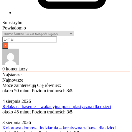
Subskrybuj
Powiadom o
0
komentarzy
Najstarsze
Najnowsze
Może zainteresują Cię również:
około 50 minut
Poziom trudności:
3/5
4 sierpnia 2026
Relaks na basenie – wakacyjna praca plastyczna dla dzieci
około 45 minut
Poziom trudności:
3/5
3 sierpnia 2026
Kolorowa domowa lodziarnia – kreatywna zabawa dla dzieci