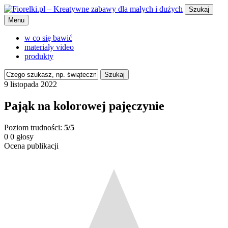
Szukaj
Menu
w co się bawić
materiały video
produkty
Szukaj
9 listopada 2022
Pająk na kolorowej pajęczynie
Poziom trudności:
5/5
0
0
głosy
Ocena publikacji