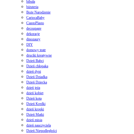
bibuła
biżuteria
Boże Narodzenie
CariocaBaby
CiastoPlasto
decoupage
dekoracje
dinozaury
DIY
domowy teatr
druciki kreatywne
Dzień Babci
Dzień chłopaka
dzień dyni
Dzień Dziadka
Dzień Dziecka
dzień jeża
dzień kobiet
Dzień kota
Dzień Kredki
dzień kropki
Dzień Matki
dzień misia
dzień nauczyciela
Dzień Niepodległości