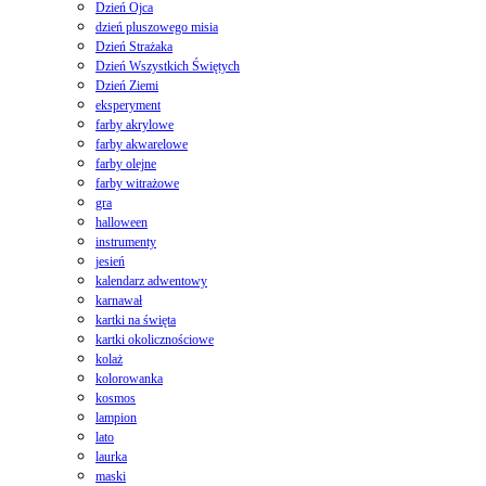
Dzień Ojca
dzień pluszowego misia
Dzień Strażaka
Dzień Wszystkich Świętych
Dzień Ziemi
eksperyment
farby akrylowe
farby akwarelowe
farby olejne
farby witrażowe
gra
halloween
instrumenty
jesień
kalendarz adwentowy
karnawał
kartki na święta
kartki okolicznościowe
kolaż
kolorowanka
kosmos
lampion
lato
laurka
maski