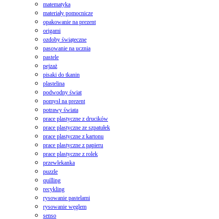
matematyka
materiały pomocnicze
opakowanie na prezent
origami
ozdoby świąteczne
pasowanie na ucznia
pastele
pejzaż
pisaki do tkanin
plastelina
podwodny świat
pomysł na prezent
potrawy świata
prace plastyczne z drucików
prace plastyczne ze szpatułek
prace plastyczne z kartonu
prace plastyczne z papieru
prace plastyczne z rolek
przewlekanka
puzzle
quilling
recykling
rysowanie pastelami
rysowanie węglem
senso