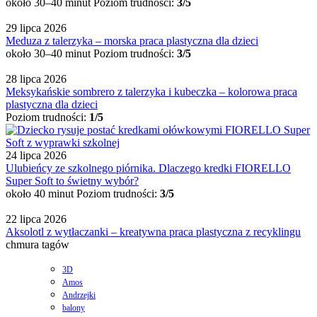
około 30–40 minut
Poziom trudności:
3/5
29 lipca 2026
Meduza z talerzyka – morska praca plastyczna dla dzieci
około 30–40 minut
Poziom trudności:
3/5
28 lipca 2026
Meksykańskie sombrero z talerzyka i kubeczka – kolorowa praca
plastyczna dla dzieci
Poziom trudności:
1/5
24 lipca 2026
Ulubieńcy ze szkolnego piórnika. Dlaczego kredki FIORELLO
Super Soft to świetny wybór?
około 40 minut
Poziom trudności:
3/5
22 lipca 2026
Aksolotl z wytłaczanki – kreatywna praca plastyczna z recyklingu
chmura tagów
3D
Amos
Andrzejki
balony