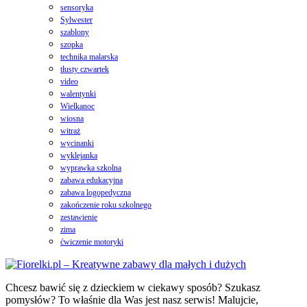
sensoryka
Sylwester
szablony
szopka
technika malarska
tłusty czwartek
video
walentynki
Wielkanoc
wiosna
witraż
wycinanki
wyklejanka
wyprawka szkolna
zabawa edukacyjna
zabawa logopedyczna
zakończenie roku szkolnego
zestawienie
zima
ćwiczenie motoryki
Chcesz bawić się z dzieckiem w ciekawy sposób? Szukasz
pomysłów? To właśnie dla Was jest nasz serwis! Malujcie,