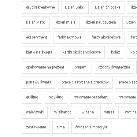
druciki kreatywne
Dzień Babci
Dzień chłopaka
dzi
Dzień Matki
dzień misia
dzień nauczyciela
Dzień 
eksperyment
farby akrylowe
farby akwarelowe
far
kartki na święta
kartki okolicznościowe
kolaż
kol
opakowanie na prezent
origami
ozdoby świąteczne
potrawy świata
prace plastyczne z drucików
prace plas
quilling
recykling
rysowanie pastelami
rysowanie
walentynki
Wielkanoc
wiosna
witraż
wycina
zestawienie
zima
ćwiczenie motoryki