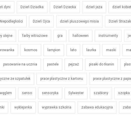
eń dyni
Dzień Dziadka
Dzień Dziecka
dzień jeża
dzień kobie
Niepodległości
Dzień Ojca
dzień pluszowego misia
Dzień Straża
by olejne
farby witrażowe
gra
halloween
instrumenty
je
orowanka
kosmos
lampion
lato
laurka
maski
ma
pasowanie na ucznia
pastele
pejzaż
pisaki do tkanin
plas
tyczne ze szpatułek
prace plastyczne z kartonu
prace plastyczne z papi
 węglem
senso
sensoryka
Sylwester
szablony
szopka
nki
wyklejanka
wyprawka szkolna
zabawa edukacyjna
zaba