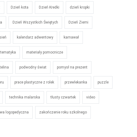
t
Dzień kota
Dzień Kredki
dzień kropki
ka
Dzień Wszystkich Świętych
Dzień Ziemi
sień
kalendarz adwentowy
karnawał
tematyka
materiały pomocnicze
telina
podwodny świat
pomysł na prezent
eru
prace plastyczne z rolek
przewlekanka
puzzle
technika malarska
tłusty czwartek
video
wa logopedyczna
zakończenie roku szkolnego