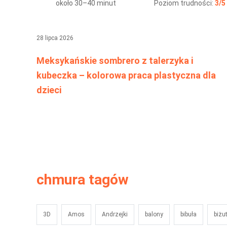
około 30–40 minut
Poziom trudności:
3/5
28 lipca 2026
Meksykańskie sombrero z talerzyka i
kubeczka – kolorowa praca plastyczna dla
dzieci
chmura tagów
3D
Amos
Andrzejki
balony
bibuła
biżu