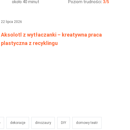
około 40 minut
Poziom trudności:
3/5
22 lipca 2026
Aksolotl z wytłaczanki – kreatywna praca
plastyczna z recyklingu
e
dekoracje
dinozaury
DIY
domowy teatr