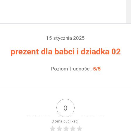
materiały video
produkty
15 stycznia 2025
prezent dla babci i dziadka 02
Poziom trudności:
5/5
0
Ocena publikacji