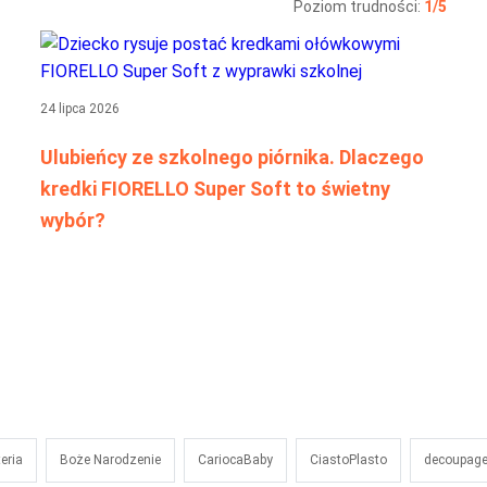
Poziom trudności:
1/5
24 lipca 2026
Ulubieńcy ze szkolnego piórnika. Dlaczego
kredki FIORELLO Super Soft to świetny
wybór?
teria
Boże Narodzenie
CariocaBaby
CiastoPlasto
decoupag