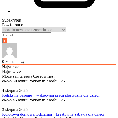
Subskrybuj
Powiadom o
0
komentarzy
Najstarsze
Najnowsze
Może zainteresują Cię również:
około 50 minut
Poziom trudności:
3/5
4 sierpnia 2026
Relaks na basenie – wakacyjna praca plastyczna dla dzieci
około 45 minut
Poziom trudności:
3/5
3 sierpnia 2026
Kolorowa domowa lodziarnia – kreatywna zabawa dla dzieci