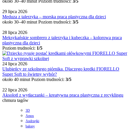
około 30–40 minut
Poziom trudności:
3/5
29 lipca 2026
Meduza z talerzyka – morska praca plastyczna dla dzieci
około 30–40 minut
Poziom trudności:
3/5
28 lipca 2026
Meksykańskie sombrero z talerzyka i kubeczka – kolorowa praca
plastyczna dla dzieci
Poziom trudności:
1/5
24 lipca 2026
Ulubieńcy ze szkolnego piórnika. Dlaczego kredki FIORELLO
Super Soft to świetny wybór?
około 40 minut
Poziom trudności:
3/5
22 lipca 2026
Aksolotl z wytłaczanki – kreatywna praca plastyczna z recyklingu
chmura tagów
3D
Amos
Andrzejki
balony