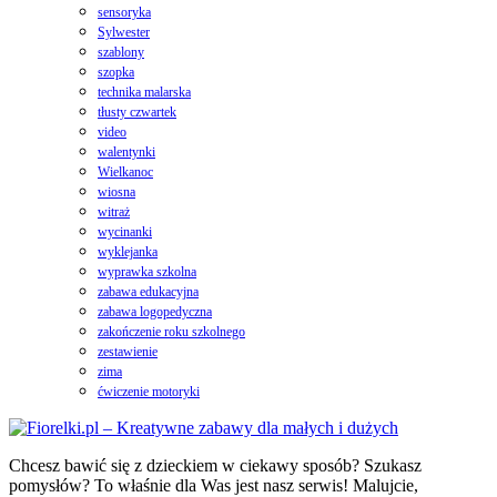
sensoryka
Sylwester
szablony
szopka
technika malarska
tłusty czwartek
video
walentynki
Wielkanoc
wiosna
witraż
wycinanki
wyklejanka
wyprawka szkolna
zabawa edukacyjna
zabawa logopedyczna
zakończenie roku szkolnego
zestawienie
zima
ćwiczenie motoryki
Chcesz bawić się z dzieckiem w ciekawy sposób? Szukasz
pomysłów? To właśnie dla Was jest nasz serwis! Malujcie,