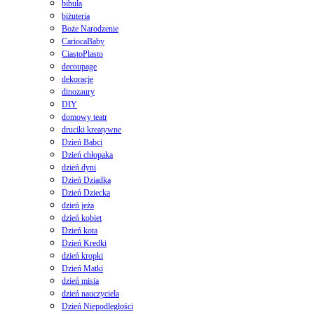
bibuła
biżuteria
Boże Narodzenie
CariocaBaby
CiastoPlasto
decoupage
dekoracje
dinozaury
DIY
domowy teatr
druciki kreatywne
Dzień Babci
Dzień chłopaka
dzień dyni
Dzień Dziadka
Dzień Dziecka
dzień jeża
dzień kobiet
Dzień kota
Dzień Kredki
dzień kropki
Dzień Matki
dzień misia
dzień nauczyciela
Dzień Niepodległości