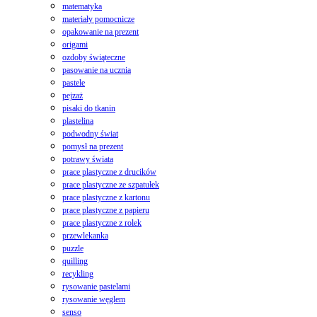
matematyka
materiały pomocnicze
opakowanie na prezent
origami
ozdoby świąteczne
pasowanie na ucznia
pastele
pejzaż
pisaki do tkanin
plastelina
podwodny świat
pomysł na prezent
potrawy świata
prace plastyczne z drucików
prace plastyczne ze szpatułek
prace plastyczne z kartonu
prace plastyczne z papieru
prace plastyczne z rolek
przewlekanka
puzzle
quilling
recykling
rysowanie pastelami
rysowanie węglem
senso