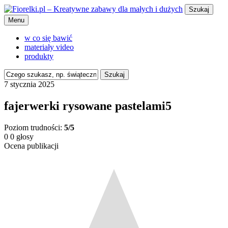
Szukaj
Menu
w co się bawić
materiały video
produkty
Szukaj
7 stycznia 2025
fajerwerki rysowane pastelami5
Poziom trudności:
5/5
0
0
głosy
Ocena publikacji