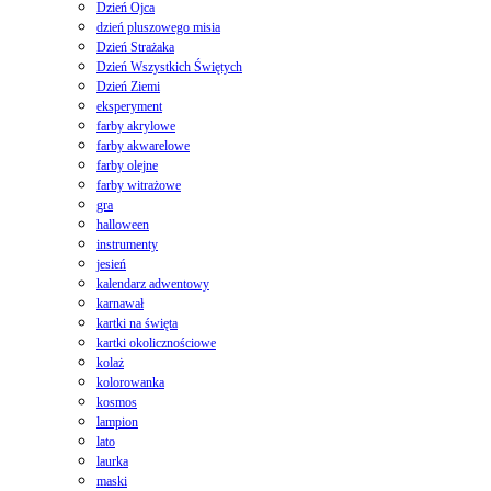
Dzień Ojca
dzień pluszowego misia
Dzień Strażaka
Dzień Wszystkich Świętych
Dzień Ziemi
eksperyment
farby akrylowe
farby akwarelowe
farby olejne
farby witrażowe
gra
halloween
instrumenty
jesień
kalendarz adwentowy
karnawał
kartki na święta
kartki okolicznościowe
kolaż
kolorowanka
kosmos
lampion
lato
laurka
maski