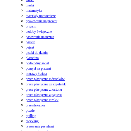
maski
matematyka
materiały pomocnicze
opakowanie na prezent
origami
ozdoby świąteczne
pasowanie na ucznia
pastele
pejzaż
pisaki do tkanin
plastelina
podwodny świat
pomysł na prezent
potrawy świata
prace plastyczne z drucików
prace plastyczne ze szpatułek
prace plastyczne z kartonu
prace plastyczne z papieru
prace plastyczne z rolek
przewlekanka
puzzle
quilling
recykling
rysowanie pastelami