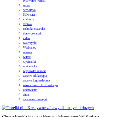
rysowanie węglem
senso
sensoryka
Sylwester
szablony
szopka
technika malarska
tłusty czwartek
video
walentynki
Wielkanoc
wiosna
witraż
wycinanki
wyklejanka
wyprawka szkolna
zabawa edukacyjna
zabawa logopedyczna
zakończenie roku szkolnego
zestawienie
zima
ćwiczenie motoryki
Chcesz bawić się z dzieckiem w ciekawy sposób? Szukasz