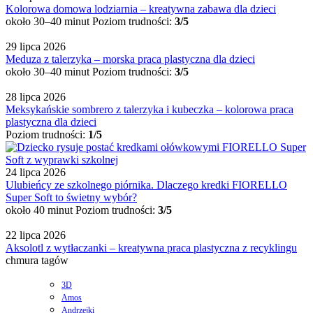
Kolorowa domowa lodziarnia – kreatywna zabawa dla dzieci
około 30–40 minut
Poziom trudności:
3/5
29 lipca 2026
Meduza z talerzyka – morska praca plastyczna dla dzieci
około 30–40 minut
Poziom trudności:
3/5
28 lipca 2026
Meksykańskie sombrero z talerzyka i kubeczka – kolorowa praca
plastyczna dla dzieci
Poziom trudności:
1/5
24 lipca 2026
Ulubieńcy ze szkolnego piórnika. Dlaczego kredki FIORELLO
Super Soft to świetny wybór?
około 40 minut
Poziom trudności:
3/5
22 lipca 2026
Aksolotl z wytłaczanki – kreatywna praca plastyczna z recyklingu
chmura tagów
3D
Amos
Andrzejki