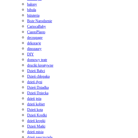
balony
bibuła
biżuteria
Boże Narodzenie
CariocaBaby
CiastoPlasto
decoupage
dekoracje
dinozaury
DIY
domowy teatr
druciki kreatywne
Dzień Babci
Dzień chłopaka
dzień dyni
Dzień Dziadka
Dzień Dziecka
dzień jeża
dzień kobiet
Dzień kota
Dzień Kredki
dzień kropki
Dzień Matki
dzień misia
dzień nauczyciela