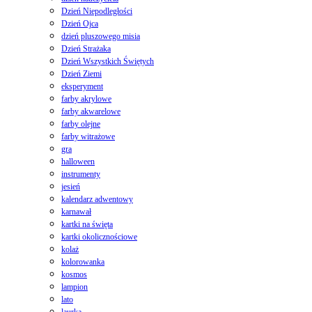
Dzień Niepodległości
Dzień Ojca
dzień pluszowego misia
Dzień Strażaka
Dzień Wszystkich Świętych
Dzień Ziemi
eksperyment
farby akrylowe
farby akwarelowe
farby olejne
farby witrażowe
gra
halloween
instrumenty
jesień
kalendarz adwentowy
karnawał
kartki na święta
kartki okolicznościowe
kolaż
kolorowanka
kosmos
lampion
lato
laurka