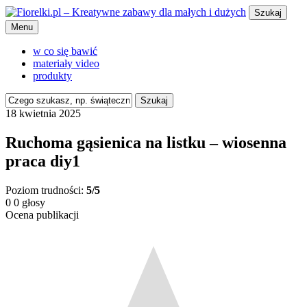
Szukaj
Menu
w co się bawić
materiały video
produkty
Szukaj
18 kwietnia 2025
Ruchoma gąsienica na listku – wiosenna
praca diy1
Poziom trudności:
5/5
0
0
głosy
Ocena publikacji