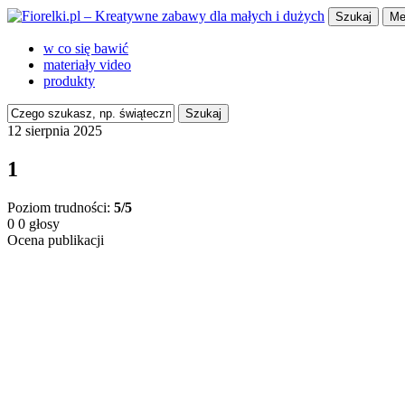
Szukaj
Me
w co się bawić
materiały video
produkty
Szukaj
12 sierpnia 2025
1
Poziom trudności:
5/5
0
0
głosy
Ocena publikacji