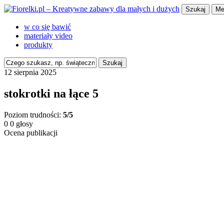
Szukaj
Me
w co się bawić
materiały video
produkty
Szukaj
12 sierpnia 2025
stokrotki na łące 5
Poziom trudności:
5/5
0
0
głosy
Ocena publikacji