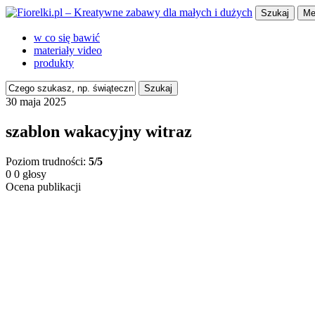
Szukaj
Me
w co się bawić
materiały video
produkty
Szukaj
30 maja 2025
szablon wakacyjny witraz
Poziom trudności:
5/5
0
0
głosy
Ocena publikacji