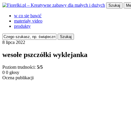
Szukaj
Me
w co się bawić
materiały video
produkty
Szukaj
8 lipca 2022
wesołe pszczółki wyklejanka
Poziom trudności:
5/5
0
0
głosy
Ocena publikacji