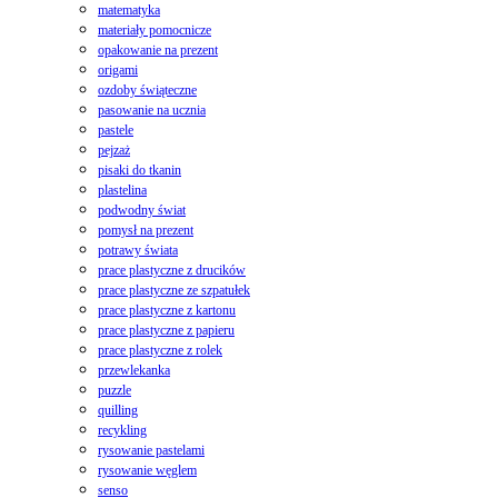
matematyka
materiały pomocnicze
opakowanie na prezent
origami
ozdoby świąteczne
pasowanie na ucznia
pastele
pejzaż
pisaki do tkanin
plastelina
podwodny świat
pomysł na prezent
potrawy świata
prace plastyczne z drucików
prace plastyczne ze szpatułek
prace plastyczne z kartonu
prace plastyczne z papieru
prace plastyczne z rolek
przewlekanka
puzzle
quilling
recykling
rysowanie pastelami
rysowanie węglem
senso