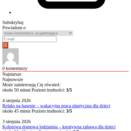
Subskrybuj
Powiadom o
0
komentarzy
Najstarsze
Najnowsze
Może zainteresują Cię również:
około 50 minut
Poziom trudności:
3/5
4 sierpnia 2026
Relaks na basenie – wakacyjna praca plastyczna dla dzieci
około 45 minut
Poziom trudności:
3/5
3 sierpnia 2026
Kolorowa domowa lodziarnia – kreatywna zabawa dla dzieci