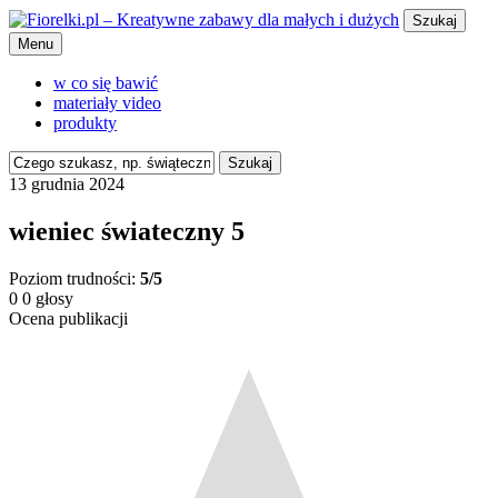
Szukaj
Menu
w co się bawić
materiały video
produkty
Szukaj
13 grudnia 2024
wieniec świateczny 5
Poziom trudności:
5/5
0
0
głosy
Ocena publikacji