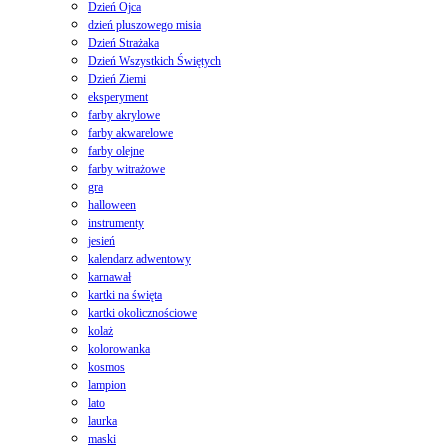
Dzień Ojca
dzień pluszowego misia
Dzień Strażaka
Dzień Wszystkich Świętych
Dzień Ziemi
eksperyment
farby akrylowe
farby akwarelowe
farby olejne
farby witrażowe
gra
halloween
instrumenty
jesień
kalendarz adwentowy
karnawał
kartki na święta
kartki okolicznościowe
kolaż
kolorowanka
kosmos
lampion
lato
laurka
maski