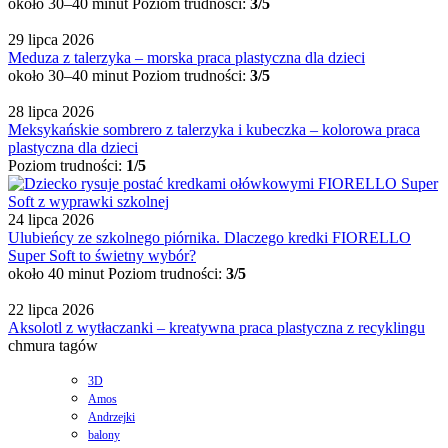
około 30–40 minut
Poziom trudności:
3/5
29 lipca 2026
Meduza z talerzyka – morska praca plastyczna dla dzieci
około 30–40 minut
Poziom trudności:
3/5
28 lipca 2026
Meksykańskie sombrero z talerzyka i kubeczka – kolorowa praca
plastyczna dla dzieci
Poziom trudności:
1/5
24 lipca 2026
Ulubieńcy ze szkolnego piórnika. Dlaczego kredki FIORELLO
Super Soft to świetny wybór?
około 40 minut
Poziom trudności:
3/5
22 lipca 2026
Aksolotl z wytłaczanki – kreatywna praca plastyczna z recyklingu
chmura tagów
3D
Amos
Andrzejki
balony