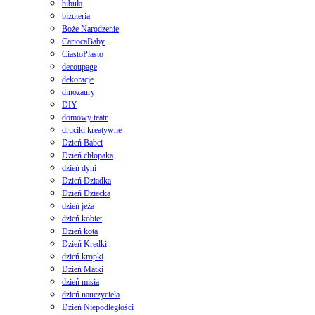
bibuła
biżuteria
Boże Narodzenie
CariocaBaby
CiastoPlasto
decoupage
dekoracje
dinozaury
DIY
domowy teatr
druciki kreatywne
Dzień Babci
Dzień chłopaka
dzień dyni
Dzień Dziadka
Dzień Dziecka
dzień jeża
dzień kobiet
Dzień kota
Dzień Kredki
dzień kropki
Dzień Matki
dzień misia
dzień nauczyciela
Dzień Niepodległości