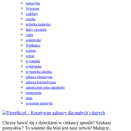
sensoryka
Sylwester
szablony
szopka
technika malarska
tłusty czwartek
video
walentynki
Wielkanoc
wiosna
witraż
wycinanki
wyklejanka
wyprawka szkolna
zabawa edukacyjna
zabawa logopedyczna
zakończenie roku szkolnego
zestawienie
zima
ćwiczenie motoryki
Chcesz bawić się z dzieckiem w ciekawy sposób? Szukasz
pomysłów? To właśnie dla Was jest nasz serwis! Malujcie,