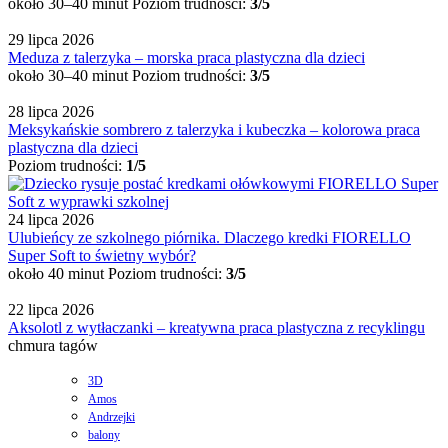
około 30–40 minut
Poziom trudności:
3/5
29 lipca 2026
Meduza z talerzyka – morska praca plastyczna dla dzieci
około 30–40 minut
Poziom trudności:
3/5
28 lipca 2026
Meksykańskie sombrero z talerzyka i kubeczka – kolorowa praca
plastyczna dla dzieci
Poziom trudności:
1/5
24 lipca 2026
Ulubieńcy ze szkolnego piórnika. Dlaczego kredki FIORELLO
Super Soft to świetny wybór?
około 40 minut
Poziom trudności:
3/5
22 lipca 2026
Aksolotl z wytłaczanki – kreatywna praca plastyczna z recyklingu
chmura tagów
3D
Amos
Andrzejki
balony