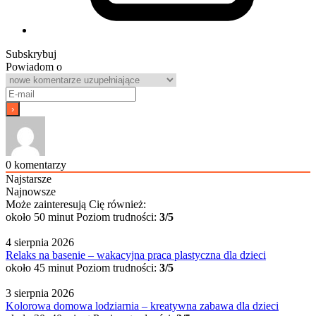
Subskrybuj
Powiadom o
0
komentarzy
Najstarsze
Najnowsze
Może zainteresują Cię również:
około 50 minut
Poziom trudności:
3/5
4 sierpnia 2026
Relaks na basenie – wakacyjna praca plastyczna dla dzieci
około 45 minut
Poziom trudności:
3/5
3 sierpnia 2026
Kolorowa domowa lodziarnia – kreatywna zabawa dla dzieci