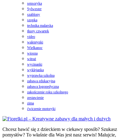
sensoryka
Sylwester
szablony
szopka
technika malarska
tłusty czwartek
video
walentynki
Wielkanoc
wiosna
witraż
wycinanki
wyklejanka
wyprawka szkolna
zabawa edukacyjna
zabawa logopedyczna
zakończenie roku szkolnego
zestawienie
zima
ćwiczenie motoryki
Chcesz bawić się z dzieckiem w ciekawy sposób? Szukasz
pomysłów? To właśnie dla Was jest nasz serwis! Malujcie,