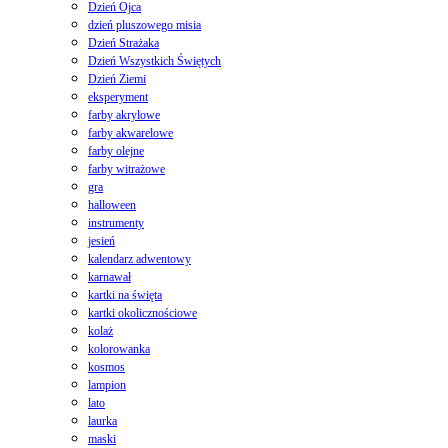
Dzień Ojca
dzień pluszowego misia
Dzień Strażaka
Dzień Wszystkich Świętych
Dzień Ziemi
eksperyment
farby akrylowe
farby akwarelowe
farby olejne
farby witrażowe
gra
halloween
instrumenty
jesień
kalendarz adwentowy
karnawał
kartki na święta
kartki okolicznościowe
kolaż
kolorowanka
kosmos
lampion
lato
laurka
maski