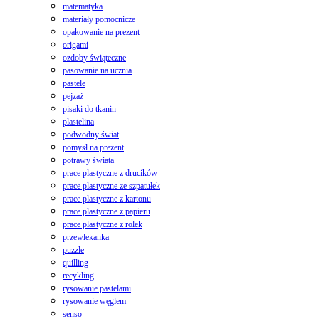
matematyka
materiały pomocnicze
opakowanie na prezent
origami
ozdoby świąteczne
pasowanie na ucznia
pastele
pejzaż
pisaki do tkanin
plastelina
podwodny świat
pomysł na prezent
potrawy świata
prace plastyczne z drucików
prace plastyczne ze szpatułek
prace plastyczne z kartonu
prace plastyczne z papieru
prace plastyczne z rolek
przewlekanka
puzzle
quilling
recykling
rysowanie pastelami
rysowanie węglem
senso