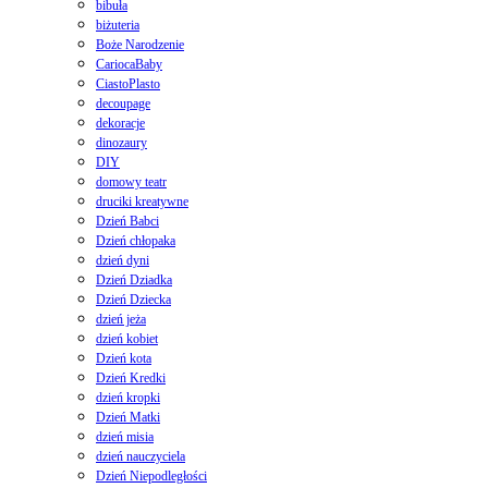
bibuła
biżuteria
Boże Narodzenie
CariocaBaby
CiastoPlasto
decoupage
dekoracje
dinozaury
DIY
domowy teatr
druciki kreatywne
Dzień Babci
Dzień chłopaka
dzień dyni
Dzień Dziadka
Dzień Dziecka
dzień jeża
dzień kobiet
Dzień kota
Dzień Kredki
dzień kropki
Dzień Matki
dzień misia
dzień nauczyciela
Dzień Niepodległości