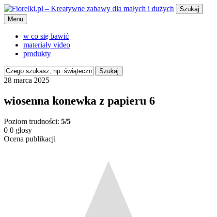
Szukaj
Menu
w co się bawić
materiały video
produkty
Szukaj
28 marca 2025
wiosenna konewka z papieru 6
Poziom trudności:
5/5
0
0
głosy
Ocena publikacji