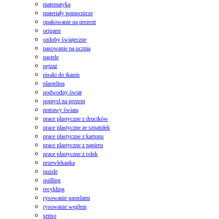
matematyka
materiały pomocnicze
opakowanie na prezent
origami
ozdoby świąteczne
pasowanie na ucznia
pastele
pejzaż
pisaki do tkanin
plastelina
podwodny świat
pomysł na prezent
potrawy świata
prace plastyczne z drucików
prace plastyczne ze szpatułek
prace plastyczne z kartonu
prace plastyczne z papieru
prace plastyczne z rolek
przewlekanka
puzzle
quilling
recykling
rysowanie pastelami
rysowanie węglem
senso