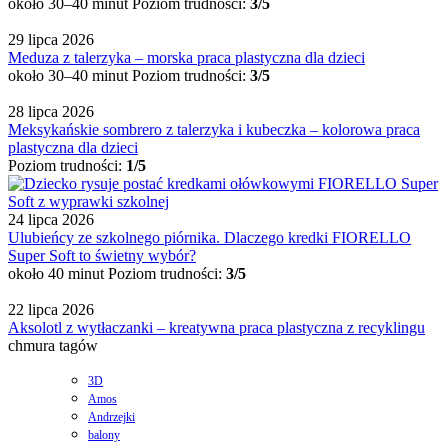
około 30–40 minut
Poziom trudności:
3/5
29 lipca 2026
Meduza z talerzyka – morska praca plastyczna dla dzieci
około 30–40 minut
Poziom trudności:
3/5
28 lipca 2026
Meksykańskie sombrero z talerzyka i kubeczka – kolorowa praca
plastyczna dla dzieci
Poziom trudności:
1/5
24 lipca 2026
Ulubieńcy ze szkolnego piórnika. Dlaczego kredki FIORELLO
Super Soft to świetny wybór?
około 40 minut
Poziom trudności:
3/5
22 lipca 2026
Aksolotl z wytłaczanki – kreatywna praca plastyczna z recyklingu
chmura tagów
3D
Amos
Andrzejki
balony