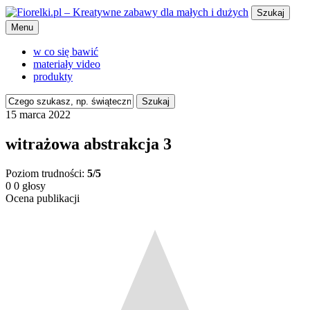
Szukaj
Menu
w co się bawić
materiały video
produkty
Szukaj
15 marca 2022
witrażowa abstrakcja 3
Poziom trudności:
5/5
0
0
głosy
Ocena publikacji