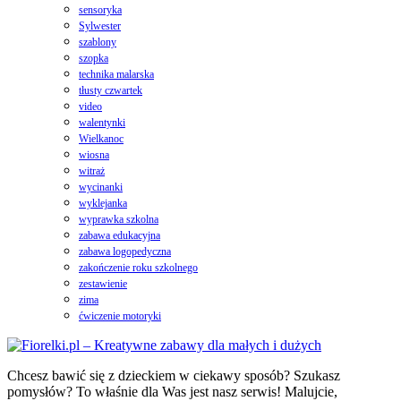
sensoryka
Sylwester
szablony
szopka
technika malarska
tłusty czwartek
video
walentynki
Wielkanoc
wiosna
witraż
wycinanki
wyklejanka
wyprawka szkolna
zabawa edukacyjna
zabawa logopedyczna
zakończenie roku szkolnego
zestawienie
zima
ćwiczenie motoryki
Chcesz bawić się z dzieckiem w ciekawy sposób? Szukasz
pomysłów? To właśnie dla Was jest nasz serwis! Malujcie,