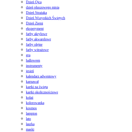
Dzień Ojca
dzień pluszowego misia
Dzień Strażaka
Dzień Wszystkich Świętych
Dzień Ziemi
eksperyment
farby akrylowe
farby akwarelowe
farby olejne
farby witrażowe
gra
halloween
instrumenty
jesień
kalendarz adwentowy
karnawał
kartki na święta
kartki okolicznościowe
kolaż
kolorowanka
kosmos
lampion
lato
laurka
maski