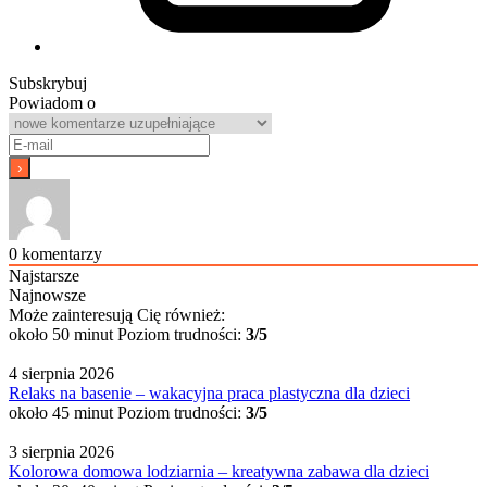
Subskrybuj
Powiadom o
0
komentarzy
Najstarsze
Najnowsze
Może zainteresują Cię również:
około 50 minut
Poziom trudności:
3/5
4 sierpnia 2026
Relaks na basenie – wakacyjna praca plastyczna dla dzieci
około 45 minut
Poziom trudności:
3/5
3 sierpnia 2026
Kolorowa domowa lodziarnia – kreatywna zabawa dla dzieci