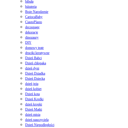
bibuła
biżuteria
Boże Narodzenie
CariocaBaby
CiastoPlasto
decoupage
dekoracje
dinozaury
DIY
domowy teatr
druciki kreatywne
Dzień Babci
Dzień chłopaka
dzień dyni
Dzień Dziadka
Dzień Dziecka
dzień jeża
dzień kobiet
Dzień kota
Dzień Kredki
dzień kropki
Dzień Matki
dzień misia
dzień nauczyciela
Dzień Niepodległości