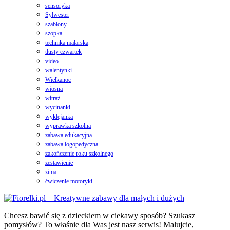
sensoryka
Sylwester
szablony
szopka
technika malarska
tłusty czwartek
video
walentynki
Wielkanoc
wiosna
witraż
wycinanki
wyklejanka
wyprawka szkolna
zabawa edukacyjna
zabawa logopedyczna
zakończenie roku szkolnego
zestawienie
zima
ćwiczenie motoryki
Chcesz bawić się z dzieckiem w ciekawy sposób? Szukasz
pomysłów? To właśnie dla Was jest nasz serwis! Malujcie,