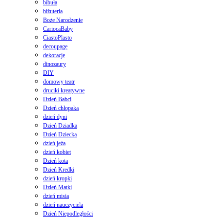
bibuła
biżuteria
Boże Narodzenie
CariocaBaby
CiastoPlasto
decoupage
dekoracje
dinozaury
DIY
domowy teatr
druciki kreatywne
Dzień Babci
Dzień chłopaka
dzień dyni
Dzień Dziadka
Dzień Dziecka
dzień jeża
dzień kobiet
Dzień kota
Dzień Kredki
dzień kropki
Dzień Matki
dzień misia
dzień nauczyciela
Dzień Niepodległości