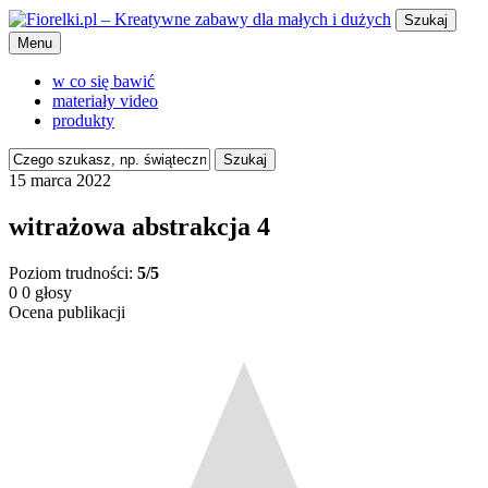
Szukaj
Menu
w co się bawić
materiały video
produkty
Szukaj
15 marca 2022
witrażowa abstrakcja 4
Poziom trudności:
5/5
0
0
głosy
Ocena publikacji