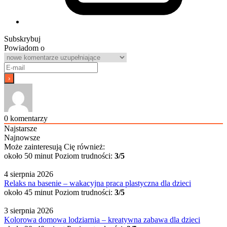
Subskrybuj
Powiadom o
0
komentarzy
Najstarsze
Najnowsze
Może zainteresują Cię również:
około 50 minut
Poziom trudności:
3/5
4 sierpnia 2026
Relaks na basenie – wakacyjna praca plastyczna dla dzieci
około 45 minut
Poziom trudności:
3/5
3 sierpnia 2026
Kolorowa domowa lodziarnia – kreatywna zabawa dla dzieci