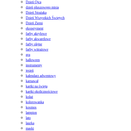
Dzień Ojca
dzień pluszowego misia
Dzień Strażaka
Dzień Wszystkich Świętych
Dzień Ziemi
eksperyment
farby akrylowe
farby akwarelowe
farby olejne
farby witrażowe
gra
halloween
instrumenty
jesień
kalendarz adwentowy
karnawał
kartki na święta
kartki okolicznościowe
kolaż
kolorowanka
kosmos
lampion
lato
laurka
maski