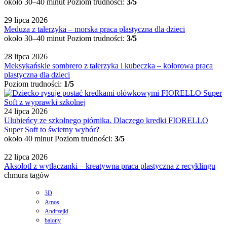
około 30–40 minut
Poziom trudności:
3/5
29 lipca 2026
Meduza z talerzyka – morska praca plastyczna dla dzieci
około 30–40 minut
Poziom trudności:
3/5
28 lipca 2026
Meksykańskie sombrero z talerzyka i kubeczka – kolorowa praca
plastyczna dla dzieci
Poziom trudności:
1/5
24 lipca 2026
Ulubieńcy ze szkolnego piórnika. Dlaczego kredki FIORELLO
Super Soft to świetny wybór?
około 40 minut
Poziom trudności:
3/5
22 lipca 2026
Aksolotl z wytłaczanki – kreatywna praca plastyczna z recyklingu
chmura tagów
3D
Amos
Andrzejki
balony