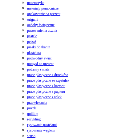
matematyka
materiały pomocnicze
opakowanie na prezent
origami
ozdoby świąteczne
pasowanie na ucznia
pastele
pejzaż
pisaki do tkanin
plastelina
podwodny świat
pomysł na prezent
potrawy świata
prace plastyczne z drucików
prace plastyczne ze szpatułek
prace plastyczne z kartonu
prace plastyczne z papieru
prace plastyczne z rolek
przewlekanka
puzzle
quilling
recykling
rysowanie pastelami
rysowanie węglem
senso