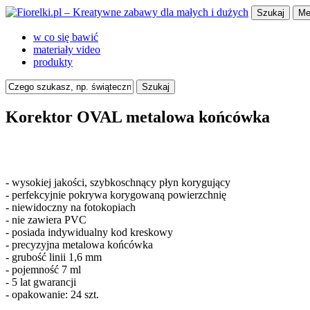
Szukaj
Me
w co się bawić
materiały video
produkty
Szukaj
Korektor OVAL metalowa końcówka
- wysokiej jakości, szybkoschnący płyn korygujący
- perfekcyjnie pokrywa korygowaną powierzchnię
- niewidoczny na fotokopiach
- nie zawiera PVC
- posiada indywidualny kod kreskowy
- precyzyjna metalowa końcówka
- grubość linii 1,6 mm
- pojemność 7 ml
- 5 lat gwarancji
- opakowanie: 24 szt.