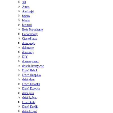
3D
Amos
Andrzejki
balony
bibuła
biżuteria
Boże Narodzenie
CariocaBaby
CiastoPlasto
decoupage
dekoracje
dinozaury
DIY
domowy teatr
druciki kreatywne
Dzień Babci
Dzień chłopaka
dzień dyni
Dzień Dziadka
Dzień Dziecka
dzień jeża
dzień kobiet
Dzień kota
Dzień Kredki
dzień kropki