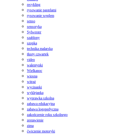
recykling
rysowanie pastelami
rysowanie węglem
senso
sensoryka
Sylwester
szablony
szopka
technika malarska
tłusty czwartek
video
walentynki
Wielkanoc
wiosna
witraż
wycinanki
wyklejanka
wyprawka szkolna
zabawa edukacyjna
zabawa logopedyczna
zakończenie roku szkolnego
zestawienie
zima
ćwiczenie motoryki