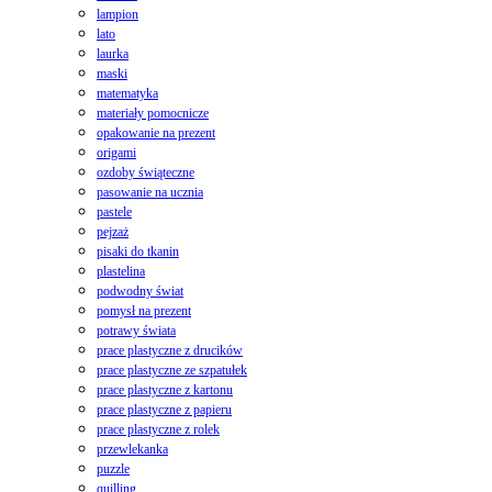
lampion
lato
laurka
maski
matematyka
materiały pomocnicze
opakowanie na prezent
origami
ozdoby świąteczne
pasowanie na ucznia
pastele
pejzaż
pisaki do tkanin
plastelina
podwodny świat
pomysł na prezent
potrawy świata
prace plastyczne z drucików
prace plastyczne ze szpatułek
prace plastyczne z kartonu
prace plastyczne z papieru
prace plastyczne z rolek
przewlekanka
puzzle
quilling