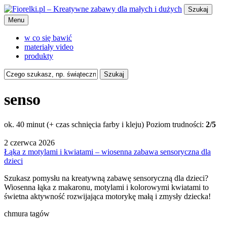
Szukaj
Menu
w co się bawić
materiały video
produkty
Szukaj
senso
ok. 40 minut (+ czas schnięcia farby i kleju)
Poziom trudności:
2/5
2 czerwca 2026
Łąka z motylami i kwiatami – wiosenna zabawa sensoryczna dla
dzieci
Szukasz pomysłu na kreatywną zabawę sensoryczną dla dzieci?
Wiosenna łąka z makaronu, motylami i kolorowymi kwiatami to
świetna aktywność rozwijająca motorykę małą i zmysły dziecka!
chmura tagów