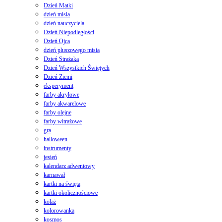
Dzień Matki
dzień misia
dzień nauczyciela
Dzień Niepodległości
Dzień Ojca
dzień pluszowego misia
Dzień Strażaka
Dzień Wszystkich Świętych
Dzień Ziemi
eksperyment
farby akrylowe
farby akwarelowe
farby olejne
farby witrażowe
gra
halloween
instrumenty
jesień
kalendarz adwentowy
karnawał
kartki na święta
kartki okolicznościowe
kolaż
kolorowanka
kosmos