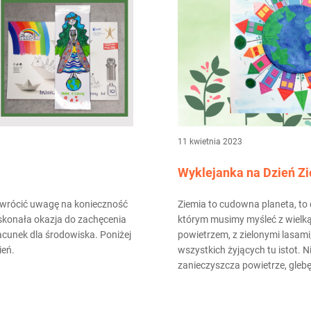
11 kwietnia 2023
Wyklejanka na Dzień Z
 zwrócić uwagę na konieczność
Ziemia to cudowna planeta, to do
oskonała okazja do zachęcenia
którym musimy myśleć z wielką 
zacunek dla środowiska. Poniżej
powietrzem, z zielonymi lasami
ień.
wszystkich żyjących tu istot. N
zanieczyszcza powietrze, glebę,