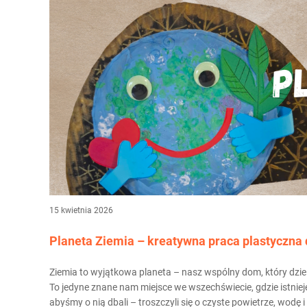
15 kwietnia 2026
Planeta Ziemia – kreatywna praca plastyczna d
Ziemia to wyjątkowa planeta – nasz wspólny dom, który dziel
To jedyne znane nam miejsce we wszechświecie, gdzie istnieje
abyśmy o nią dbali – troszczyli się o czyste powietrze, wodę 