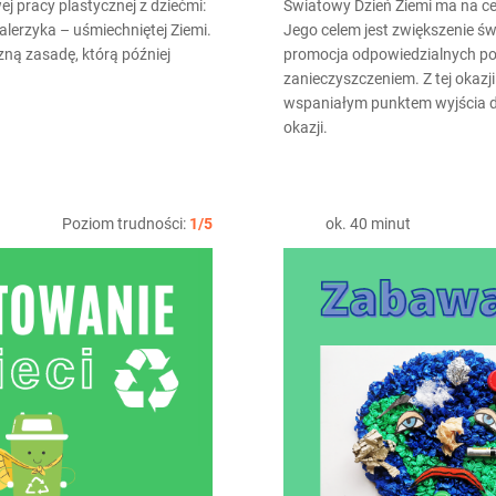
j pracy plastycznej z dziećmi:
Światowy Dzień Ziemi ma na ce
lerzyka – uśmiechniętej Ziemi.
Jego celem jest zwiększenie ś
ną zasadę, którą później
promocja odpowiedzialnych pos
zanieczyszczeniem. Z tej okaz
wspaniałym punktem wyjścia d
okazji.
Poziom trudności:
1/5
ok. 40 minut