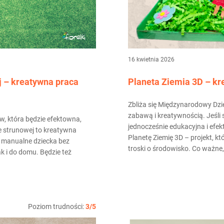
16 kwietnia 2026
 – kreatywna praca
Planeta Ziemia 3D – kr
Zbliża się Międzynarodowy Dzie
zabawą i kreatywnością. Jeśli s
, która będzie efektowna,
jednocześnie edukacyjna i efe
e strunowej to kreatywna
Planetę Ziemię 3D – projekt, k
i manualne dziecka bez
troski o środowisko. Co ważne,
k i do domu. Będzie też
Poziom trudności:
3/5