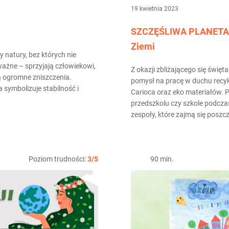
19 kwietnia 2023
SZCZĘŚLIWA PLANETA, cz
Ziemi
y natury, bez których nie
ważne – sprzyjają człowiekowi,
Z okazji zbliżającego się świę
ją ogromne zniszczenia.
pomysł na pracę w duchu recy
 symbolizuje stabilność i
Carioca oraz eko materiałów. 
przedszkolu czy szkole podcza
zespoły, które zajmą się poszc
Poziom trudności:
3/5
90 min.