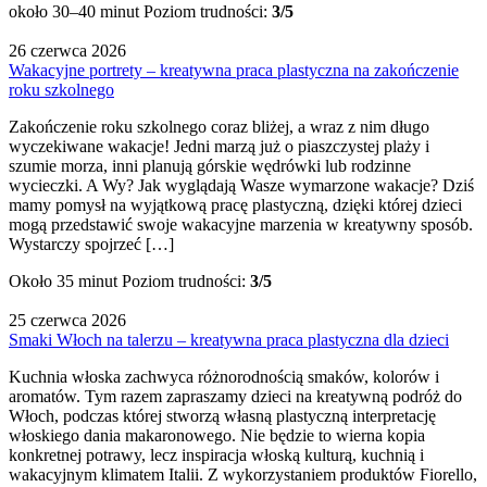
około 30–40 minut
Poziom trudności:
3/5
26 czerwca 2026
Wakacyjne portrety – kreatywna praca plastyczna na zakończenie
roku szkolnego
Zakończenie roku szkolnego coraz bliżej, a wraz z nim długo
wyczekiwane wakacje! Jedni marzą już o piaszczystej plaży i
szumie morza, inni planują górskie wędrówki lub rodzinne
wycieczki. A Wy? Jak wyglądają Wasze wymarzone wakacje? Dziś
mamy pomysł na wyjątkową pracę plastyczną, dzięki której dzieci
mogą przedstawić swoje wakacyjne marzenia w kreatywny sposób.
Wystarczy spojrzeć […]
Około 35 minut
Poziom trudności:
3/5
25 czerwca 2026
Smaki Włoch na talerzu – kreatywna praca plastyczna dla dzieci
Kuchnia włoska zachwyca różnorodnością smaków, kolorów i
aromatów. Tym razem zapraszamy dzieci na kreatywną podróż do
Włoch, podczas której stworzą własną plastyczną interpretację
włoskiego dania makaronowego. Nie będzie to wierna kopia
konkretnej potrawy, lecz inspiracja włoską kulturą, kuchnią i
wakacyjnym klimatem Italii. Z wykorzystaniem produktów Fiorello,