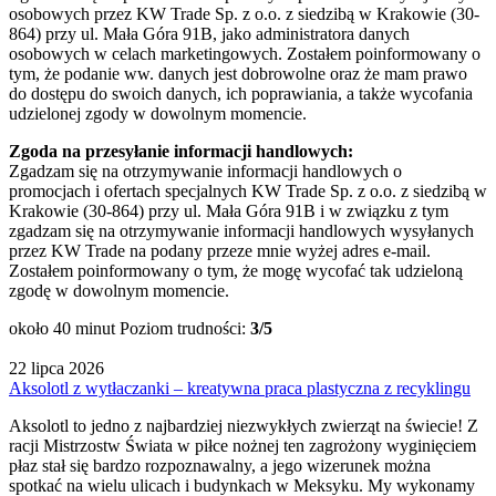
osobowych przez KW Trade Sp. z o.o. z siedzibą w Krakowie (30-
864) przy ul. Mała Góra 91B, jako administratora danych
osobowych w celach marketingowych. Zostałem poinformowany o
tym, że podanie ww. danych jest dobrowolne oraz że mam prawo
do dostępu do swoich danych, ich poprawiania, a także wycofania
udzielonej zgody w dowolnym momencie.
Zgoda na przesyłanie informacji handlowych:
Zgadzam się na otrzymywanie informacji handlowych o
promocjach i ofertach specjalnych KW Trade Sp. z o.o. z siedzibą w
Krakowie (30-864) przy ul. Mała Góra 91B i w związku z tym
zgadzam się na otrzymywanie informacji handlowych wysyłanych
przez KW Trade na podany przeze mnie wyżej adres e-mail.
Zostałem poinformowany o tym, że mogę wycofać tak udzieloną
zgodę w dowolnym momencie.
około 40 minut
Poziom trudności:
3/5
22 lipca 2026
Aksolotl z wytłaczanki – kreatywna praca plastyczna z recyklingu
Aksolotl to jedno z najbardziej niezwykłych zwierząt na świecie! Z
racji Mistrzostw Świata w piłce nożnej ten zagrożony wyginięciem
płaz stał się bardzo rozpoznawalny, a jego wizerunek można
spotkać na wielu ulicach i budynkach w Meksyku. My wykonamy