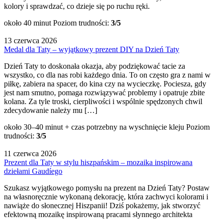
kolory i sprawdzać, co dzieje się po ruchu ręki.
około 40 minut
Poziom trudności:
3/5
13 czerwca 2026
Medal dla Taty – wyjątkowy prezent DIY na Dzień Taty
Dzień Taty to doskonała okazja, aby podziękować tacie za
wszystko, co dla nas robi każdego dnia. To on często gra z nami w
piłkę, zabiera na spacer, do kina czy na wycieczkę. Pociesza, gdy
jest nam smutno, pomaga rozwiązywać problemy i opatruje zbite
kolana. Za tyle troski, cierpliwości i wspólnie spędzonych chwil
zdecydowanie należy mu […]
około 30–40 minut + czas potrzebny na wyschnięcie kleju
Poziom
trudności:
3/5
11 czerwca 2026
Prezent dla Taty w stylu hiszpańskim – mozaika inspirowana
dziełami Gaudíego
Szukasz wyjątkowego pomysłu na prezent na Dzień Taty? Postaw
na własnoręcznie wykonaną dekorację, która zachwyci kolorami i
nawiąże do słonecznej Hiszpanii! Dziś pokażemy, jak stworzyć
efektowną mozaikę inspirowaną pracami słynnego architekta