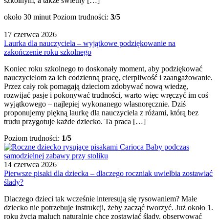
szkolnym, a także świetny […]
około 30 minut
Poziom trudności:
3/5
17 czerwca 2026
Laurka dla nauczyciela – wyjątkowe podziękowanie na
zakończenie roku szkolnego
Koniec roku szkolnego to doskonały moment, aby podziękować
nauczycielom za ich codzienną pracę, cierpliwość i zaangażowanie.
Przez cały rok pomagają dzieciom zdobywać nową wiedzę,
rozwijać pasje i pokonywać trudności, warto więc wręczyć im coś
wyjątkowego – najlepiej wykonanego własnoręcznie. Dziś
proponujemy piękną laurkę dla nauczyciela z różami, którą bez
trudu przygotuje każde dziecko. Ta praca […]
Poziom trudności:
1/5
14 czerwca 2026
Pierwsze pisaki dla dziecka – dlaczego roczniak uwielbia zostawiać
ślady?
Dlaczego dzieci tak wcześnie interesują się rysowaniem? Małe
dziecko nie potrzebuje instrukcji, żeby zacząć tworzyć. Już około 1.
roku życia maluch naturalnie chce zostawiać ślady, obserwować