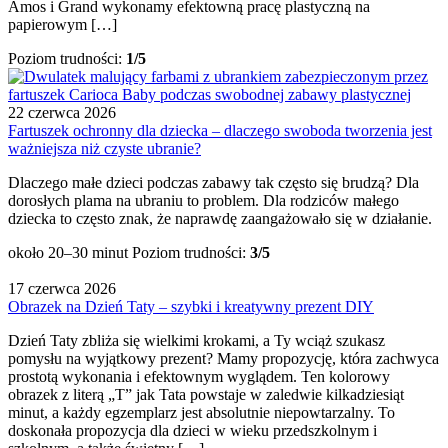
Amos i Grand wykonamy efektowną pracę plastyczną na
papierowym […]
Poziom trudności:
1/5
22 czerwca 2026
Fartuszek ochronny dla dziecka – dlaczego swoboda tworzenia jest
ważniejsza niż czyste ubranie?
Dlaczego małe dzieci podczas zabawy tak często się brudzą? Dla
dorosłych plama na ubraniu to problem. Dla rodziców małego
dziecka to często znak, że naprawdę zaangażowało się w działanie.
około 20–30 minut
Poziom trudności:
3/5
17 czerwca 2026
Obrazek na Dzień Taty – szybki i kreatywny prezent DIY
Dzień Taty zbliża się wielkimi krokami, a Ty wciąż szukasz
pomysłu na wyjątkowy prezent? Mamy propozycję, która zachwyca
prostotą wykonania i efektownym wyglądem. Ten kolorowy
obrazek z literą „T” jak Tata powstaje w zaledwie kilkadziesiąt
minut, a każdy egzemplarz jest absolutnie niepowtarzalny. To
doskonała propozycja dla dzieci w wieku przedszkolnym i