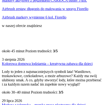
Markery akrylowe z pędzelkiem CARIOCA blister 5 kol.
Airbrush zestaw długopis do malowania w sprayu Fiorello
Airbrush markery wymienne 6 kol. Fiorello
w naszej ofercie znajdziesz
około 45 minut
Poziom trudności:
3/5
3 sierpnia 2026
Kolorowa domowa lodziarnia – kreatywna zabawa dla dzieci
Lody to jeden z najsmaczniejszych symboli lata! Waniliowe,
truskawkowe, czekoladowe, a może arbuzowe? Każdy ma swój
ulubiony smak. A co, gdyby stworzyć lody, które można przebierać
i za każdym razem nadać im zupełnie nowy wygląd?
około 30–40 minut
Poziom trudności:
3/5
29 lipca 2026
Meduza z talerzyka – morska praca plastyczna dla dzieci