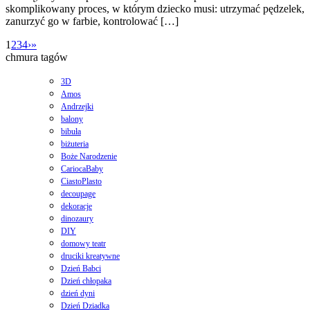
skomplikowany proces, w którym dziecko musi: utrzymać pędzelek,
zanurzyć go w farbie, kontrolować […]
1
2
3
4
›
»
chmura tagów
3D
Amos
Andrzejki
balony
bibuła
biżuteria
Boże Narodzenie
CariocaBaby
CiastoPlasto
decoupage
dekoracje
dinozaury
DIY
domowy teatr
druciki kreatywne
Dzień Babci
Dzień chłopaka
dzień dyni
Dzień Dziadka