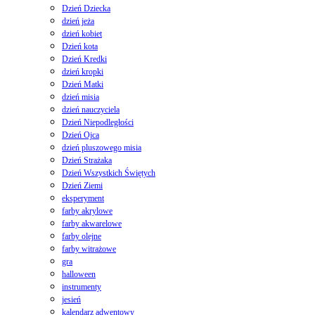
Dzień Dziecka
dzień jeża
dzień kobiet
Dzień kota
Dzień Kredki
dzień kropki
Dzień Matki
dzień misia
dzień nauczyciela
Dzień Niepodległości
Dzień Ojca
dzień pluszowego misia
Dzień Strażaka
Dzień Wszystkich Świętych
Dzień Ziemi
eksperyment
farby akrylowe
farby akwarelowe
farby olejne
farby witrażowe
gra
halloween
instrumenty
jesień
kalendarz adwentowy