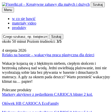
Szukaj
Menu
w co się bawić
materiały video
produkty
Szukaj
około 50 minut
Poziom trudności:
3/5
4 sierpnia 2026
Relaks na basenie – wakacyjna praca plastyczna dla dzieci
Wakacje kojarzą się z błękitnym niebem, ciepłym słońcem i
beztroską zabawą nad wodą. Jedni uwielbiają plażowanie, inni nie
wyobrażają sobie lata bez pływania w basenie i dmuchanych
materacy. A gdy za oknem pada deszcz? Warto przenieść wakacyjny
klimat na… papier!
Polecane produkty
Markery akrylowe z pędzelkiem CARIOCA blister 2 kol.
Ołówek HB CARIOCA EcoFamily