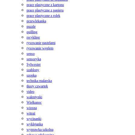
prace plastyczne z kartonu
prace plastyczne z papieru
prace plastyczne z rolek
przewlekanka
puzzle
quilling
recykling
rysowanie pastelami
rysowanie węglem
senso
sensoryka
Sylwester
szablony
szopka
technika malarska
tłusty czwartek
video
walentynki
Wielkanoc
wiosna
witraż
wycinanki
wyklejanka
wyprawka szkolna