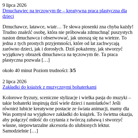
9 lipca 2026
Dmuchawiec na tęczowym tle – kreatywna praca plastyczna dla
dzieci
Dmuchawce, latawce, wiatr… Te słowa piosenki zna chyba każdy!
Trudno znaleźć osobę, która nie próbowała zdmuchnąć puszystych
nasion dmuchawca i obserwować, jak unoszą się na wietrze. To
jedna z tych prostych przyjemności, które od lat zachwycają
zarówno dzieci, jak i dorosłych. Dziś pokażemy, jak stworzyć
wyjątkowy obrazek dmuchawca na tęczowym tle. Ta praca
plastyczna pozwala […]
około 40 minut
Poziom trudności:
3/5
2 lipca 2026
Zakładki do książek z muzycznymi bohaterkami
Kolorowe fryzury, sceniczne stylizacje i wielka pasja do muzyki –
takie bohaterki inspirują dziś wiele dzieci i nastolatków! Jeśli
również lubicie kreatywne postacie ze świata animacji, mamy dla
Was pomysł na wyjątkowe zakładki do książek. To świetna okazja,
aby połączyć miłość do czytania z twórczą zabawą i stworzyć
własne, niepowtarzalne akcesoria do ulubionych lektur.
Samodzielnie […]