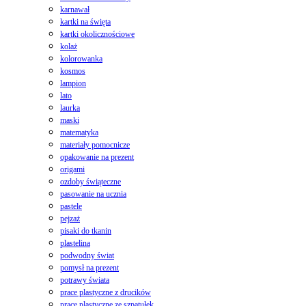
karnawał
kartki na święta
kartki okolicznościowe
kolaż
kolorowanka
kosmos
lampion
lato
laurka
maski
matematyka
materiały pomocnicze
opakowanie na prezent
origami
ozdoby świąteczne
pasowanie na ucznia
pastele
pejzaż
pisaki do tkanin
plastelina
podwodny świat
pomysł na prezent
potrawy świata
prace plastyczne z drucików
prace plastyczne ze szpatułek