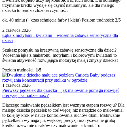
Dwulatek dopiero uczy się kontrolować ruch dłoni. Dla dorosłego
trzymanie kredki wydaje się czymś naturalnym, ale dla małego
dziecka to bardzo złożona czynność.
ok. 40 minut (+ czas schnięcia farby i kleju)
Poziom trudności:
2/5
2 czerwca 2026
Łąka z motylami i kwiatami – wiosenna zabawa sensoryczna dla
dzieci
Szukasz pomysłu na kreatywną zabawę sensoryczną dla dzieci?
Wiosenna łąka z makaronu, motylami i kolorowymi kwiatami to
świetna aktywność rozwijająca motorykę małą i zmysły dziecka!
Poziom trudności:
1/5
1 czerwca 2026
Pierwszy pędzelek dla dziecka – jak malowanie pomaga rozwijać
precyzję i samodzielność?
Dlaczego malowanie pędzelkiem jest ważnym etapem rozwoju? Dla
małego dziecka pędzelek to coś więcej niż narzędzie do malowania;
to kolejny krok w nauce kontrolowania ruchów dłoni. Malowanie
pędzelkiem wymaga już większej precyzji niż rysowanie grubą
kredką, używanie pisaków czy malowanie palcami. To