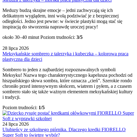
Meduzy budzą skrajne emocje – jedni zachwycają się ich
delikatnym wyglądem, inni wolą podziwiać je z bezpiecznej
odległości. Jedno jest pewne: w świecie plastyki mogą stać się
inspiracją do stworzenia naprawdę uroczej pracy!
około 30–40 minut
Poziom trudności:
3/5
28 lipca 2026
Meksykańskie sombrero z talerzyka i kubeczka – kolorowa praca
plastyczna dla dzieci
Sombrero to jeden z najbardziej rozpoznawalnych symboli
Meksyku! Nazwa tego charakterystycznego kapelusza pochodzi od
hiszpańskiego słowa sombra, które oznacza „cień”. Szerokie rondo
chroniło przed intensywnym słońcem, wiatrem i pyłem, a z czasem
sombrero stało się także ważnym elementem meksykańskiej kultury
i tradycji.
Poziom trudności:
1/5
24 lipca 2026
Ulubieńcy ze szkolnego piórnika. Dlaczego kredki FIORELLO
Super Soft to świetny wybór?