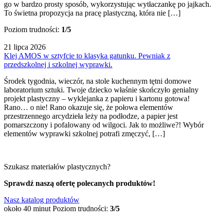
go w bardzo prosty sposób, wykorzystując wytłaczankę po jajkach.
To świetna propozycja na pracę plastyczną, która nie […]
Poziom trudności:
1/5
21 lipca 2026
Klej AMOS w sztyfcie to klasyka gatunku. Pewniak z
przedszkolnej i szkolnej wyprawki.
Środek tygodnia, wieczór, na stole kuchennym tętni domowe
laboratorium sztuki. Twoje dziecko właśnie skończyło genialny
projekt plastyczny – wyklejanka z papieru i kartonu gotowa!
Rano… o nie! Rano okazuje się, że połowa elementów
przestrzennego arcydzieła leży na podłodze, a papier jest
pomarszczony i pofalowany od wilgoci. Jak to możliwe?! Wybór
elementów wyprawki szkolnej potrafi zmęczyć, […]
Szukasz materiałów plastycznych?
Sprawdź naszą ofertę polecanych produktów!
Nasz katalog produktów
około 40 minut
Poziom trudności:
3/5