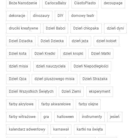
Boże Narodzenie
CariocaBaby
CiastoPlasto
decoupage
dekoracje
dinozaury
DIY
domowy teatr
druciki kreatywne
Dzień Babci
Dzień chłopaka
dzień dyni
Dzień Dziadka
Dzień Dziecka
dzień jeża
dzień kobiet
Dzień kota
Dzień Kredki
dzień kropki
Dzień Matki
dzień misia
dzień nauczyciela
Dzień Niepodległości
Dzień Ojca
dzień pluszowego misia
Dzień Strażaka
Dzień Wszystkich Świętych
Dzień Ziemi
eksperyment
farby akrylowe
farby akwarelowe
farby olejne
farby witrażowe
gra
halloween
instrumenty
jesień
kalendarz adwentowy
karnawał
kartki na święta