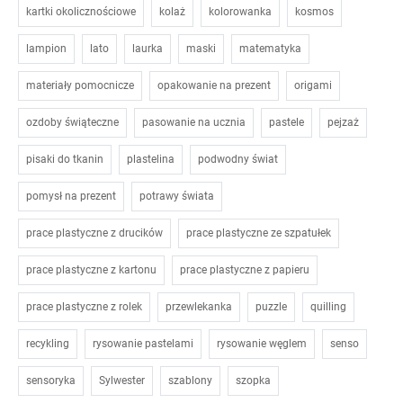
kartki okolicznościowe
kolaż
kolorowanka
kosmos
lampion
lato
laurka
maski
matematyka
materiały pomocnicze
opakowanie na prezent
origami
ozdoby świąteczne
pasowanie na ucznia
pastele
pejzaż
pisaki do tkanin
plastelina
podwodny świat
pomysł na prezent
potrawy świata
prace plastyczne z drucików
prace plastyczne ze szpatułek
prace plastyczne z kartonu
prace plastyczne z papieru
prace plastyczne z rolek
przewlekanka
puzzle
quilling
recykling
rysowanie pastelami
rysowanie węglem
senso
sensoryka
Sylwester
szablony
szopka