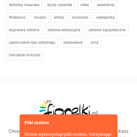
technika malarska
tłusty czwartek
video
walentynki
Wielkanoc
wiosna
witraż
wycinanki
wyklejanka
wyprawka szkolna
zabawa edukacyjna
zabawa logopedyczna
zakończenie roku szkolnego
zestawienie
zima
ćwiczenie motoryki
Pliki cookies
Chcesz bawić się z dzieckiem w ciekawy sposób? Szukasz
Strona wykorzystuje pliki cookies. Korzystając