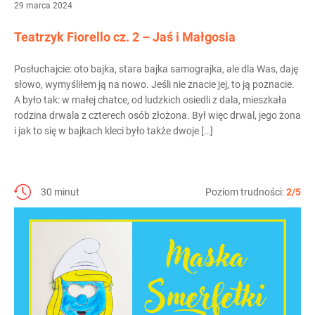
29 marca 2024
Teatrzyk Fiorello cz. 2 – Jaś i Małgosia
Posłuchajcie: oto bajka, stara bajka samograjka, ale dla Was, daję
słowo, wymyśliłem ją na nowo. Jeśli nie znacie jej, to ją poznacie.
A było tak: w małej chatce, od ludzkich osiedli z dala, mieszkała
rodzina drwala z czterech osób złożona. Był więc drwal, jego żona
i jak to się w bajkach kleci było także dwoje […]
30 minut
Poziom trudności:
2/5