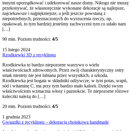
innymi uporządkować i udekorować nasze domy. Nikogo nie muszę
przekonywać, że własnoręcznie wykonane dekoracje są najlepsze,
najciekawsze i najpiękniejsze, a jeśli jeszcze powstaną z
niepotrzebnych, przeznaczonych do wyrzucenia rzeczy, np.
opakowań, to tym bardziej jesteśmy zachwyceni tym co udało nam
[…]
90 min.
Poziom trudności:
4/5
15 lutego 2024
Rzodkiewki 3D z recyklingu
Rzodkiewka to bardzo niepozorne warzywo o wielu
właściwościach zdrowotnych. Przez swój charakterystyczny ostry
smak niestety nie jest lubiana przez wszystkich, a szkoda.
Rzodkiewka jest bogata w składniki odżywcze, w tym potas, wapń,
sód i witaminę C, ma przy tym bardzo mało kalorii. Dzięki swym
właściwościom wzmacnia włosy i paznokcie. Te niepozorne różowe
kuleczki należą do […]
20 min.
Poziom trudności:
4/5
1 grudnia 2023
Gwiazdki z recyklingu – dekoracja choinkowa handmade