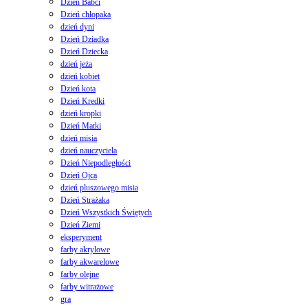
Dzień Babci
Dzień chłopaka
dzień dyni
Dzień Dziadka
Dzień Dziecka
dzień jeża
dzień kobiet
Dzień kota
Dzień Kredki
dzień kropki
Dzień Matki
dzień misia
dzień nauczyciela
Dzień Niepodległości
Dzień Ojca
dzień pluszowego misia
Dzień Strażaka
Dzień Wszystkich Świętych
Dzień Ziemi
eksperyment
farby akrylowe
farby akwarelowe
farby olejne
farby witrażowe
gra