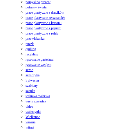
pomysł na prezent
potrawy świata
prace plastyczne z drucików
prace plastyczne ze szpatułek
prace plastyczne z kartonu
prace plastyczne z papieru
prace plastyczne z rolek
przewlekanka
puzzle
quilling
recykling
rysowanie pastelami
rysowanie węglem
senso
sensoryka
Sylwester
szablony
szopka
technika malarska
tłusty czwartek
video
walentynki
Wielkanoc
wiosna
witraż