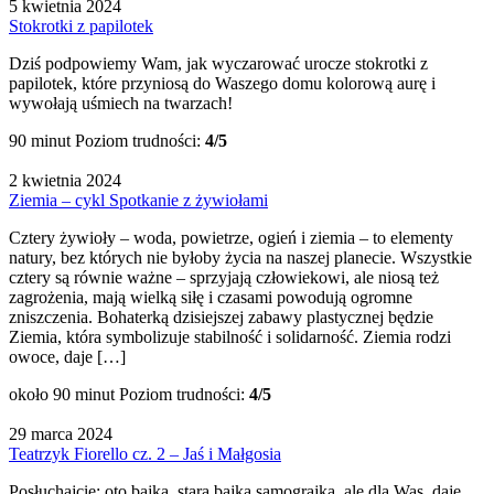
5 kwietnia 2024
Stokrotki z papilotek
Dziś podpowiemy Wam, jak wyczarować urocze stokrotki z
papilotek, które przyniosą do Waszego domu kolorową aurę i
wywołają uśmiech na twarzach!
90 minut
Poziom trudności:
4/5
2 kwietnia 2024
Ziemia – cykl Spotkanie z żywiołami
Cztery żywioły – woda, powietrze, ogień i ziemia – to elementy
natury, bez których nie byłoby życia na naszej planecie. Wszystkie
cztery są równie ważne – sprzyjają człowiekowi, ale niosą też
zagrożenia, mają wielką siłę i czasami powodują ogromne
zniszczenia. Bohaterką dzisiejszej zabawy plastycznej będzie
Ziemia, która symbolizuje stabilność i solidarność. Ziemia rodzi
owoce, daje […]
około 90 minut
Poziom trudności:
4/5
29 marca 2024
Teatrzyk Fiorello cz. 2 – Jaś i Małgosia
Posłuchajcie: oto bajka, stara bajka samograjka, ale dla Was, daję