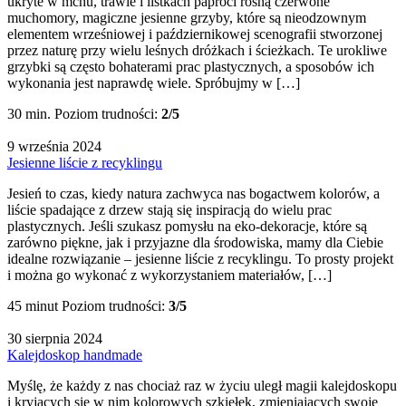
ukryte w mchu, trawie i listkach paproci rosną czerwone
muchomory, magiczne jesienne grzyby, które są nieodzownym
elementem wrześniowej i październikowej scenografii stworzonej
przez naturę przy wielu leśnych dróżkach i ścieżkach. Te urokliwe
grzybki są często bohaterami prac plastycznych, a sposobów ich
wykonania jest naprawdę wiele. Spróbujmy w […]
30 min.
Poziom trudności:
2/5
9 września 2024
Jesienne liście z recyklingu
Jesień to czas, kiedy natura zachwyca nas bogactwem kolorów, a
liście spadające z drzew stają się inspiracją do wielu prac
plastycznych. Jeśli szukasz pomysłu na eko-dekoracje, które są
zarówno piękne, jak i przyjazne dla środowiska, mamy dla Ciebie
idealne rozwiązanie – jesienne liście z recyklingu. To prosty projekt
i można go wykonać z wykorzystaniem materiałów, […]
45 minut
Poziom trudności:
3/5
30 sierpnia 2024
Kalejdoskop handmade
Myślę, że każdy z nas chociaż raz w życiu uległ magii kalejdoskopu
i kryjących się w nim kolorowych szkiełek, zmieniających swoje