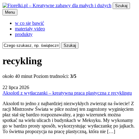
Szukaj
Menu
w co się bawić
materiały video
produkty
Szukaj
recykling
około 40 minut
Poziom trudności:
3/5
22 lipca 2026
Aksolotl z wytłaczanki – kreatywna praca plastyczna z recyklingu
Aksolotl to jedno z najbardziej niezwykłych zwierząt na świecie! Z
racji Mistrzostw Świata w piłce nożnej ten zagrożony wyginięciem
płaz stał się bardzo rozpoznawalny, a jego wizerunek można
spotkać na wielu ulicach i budynkach w Meksyku. My wykonamy
go w bardzo prosty sposób, wykorzystując wytłaczankę po jajkach.
To świetna propozycja na pracę plastyczną, która nie […]