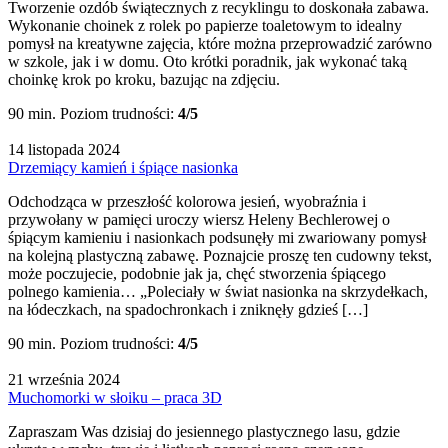
Tworzenie ozdób świątecznych z recyklingu to doskonała zabawa.
Wykonanie choinek z rolek po papierze toaletowym to idealny
pomysł na kreatywne zajęcia, które można przeprowadzić zarówno
w szkole, jak i w domu. Oto krótki poradnik, jak wykonać taką
choinkę krok po kroku, bazując na zdjęciu.
90 min.
Poziom trudności:
4/5
14 listopada 2024
Drzemiący kamień i śpiące nasionka
Odchodząca w przeszłość kolorowa jesień, wyobraźnia i
przywołany w pamięci uroczy wiersz Heleny Bechlerowej o
śpiącym kamieniu i nasionkach podsunęły mi zwariowany pomysł
na kolejną plastyczną zabawę. Poznajcie proszę ten cudowny tekst,
może poczujecie, podobnie jak ja, chęć stworzenia śpiącego
polnego kamienia… „Poleciały w świat nasionka na skrzydełkach,
na łódeczkach, na spadochronkach i zniknęły gdzieś […]
90 min.
Poziom trudności:
4/5
21 września 2024
Muchomorki w słoiku – praca 3D
Zapraszam Was dzisiaj do jesiennego plastycznego lasu, gdzie