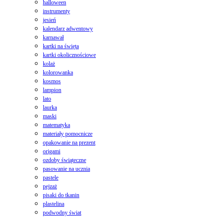
halloween
instrumenty
jesień
kalendarz adwentowy
karnawał
kartki na święta
kartki okolicznościowe
kolaż
kolorowanka
kosmos
lampion
lato
laurka
maski
matematyka
materiały pomocnicze
opakowanie na prezent
origami
ozdoby świąteczne
pasowanie na ucznia
pastele
pejzaż
pisaki do tkanin
plastelina
podwodny świat