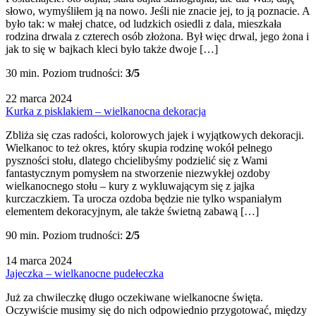
słowo, wymyśliłem ją na nowo. Jeśli nie znacie jej, to ją poznacie. A
było tak: w małej chatce, od ludzkich osiedli z dala, mieszkała
rodzina drwala z czterech osób złożona. Był więc drwal, jego żona i
jak to się w bajkach kleci było także dwoje […]
30 min.
Poziom trudności:
3/5
22 marca 2024
Kurka z pisklakiem – wielkanocna dekoracja
Zbliża się czas radości, kolorowych jajek i wyjątkowych dekoracji.
Wielkanoc to też okres, który skupia rodzinę wokół pełnego
pyszności stołu, dlatego chcielibyśmy podzielić się z Wami
fantastycznym pomysłem na stworzenie niezwykłej ozdoby
wielkanocnego stołu – kury z wykluwającym się z jajka
kurczaczkiem. Ta urocza ozdoba będzie nie tylko wspaniałym
elementem dekoracyjnym, ale także świetną zabawą […]
90 min.
Poziom trudności:
2/5
14 marca 2024
Jajeczka – wielkanocne pudełeczka
Już za chwileczkę długo oczekiwane wielkanocne święta.
Oczywiście musimy się do nich odpowiednio przygotować, między