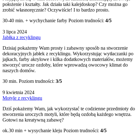
położenie i kształty. Jak działa taki kalejdoskop? Czy można go
zrobić własnoręcznie? Oczywiście! I to bardzo prosto.
30-40 min. + wychychanie farby
Poziom trudności:
4/5
3 lipca 2024
Jabłka z recyklingu
Dzisiaj pokażemy Wam prosty i zabawny sposób na stworzenie
dekoracyjnych jabłek z recyklingu. Wykorzystując wytłaczanki po
jajkach, farby akrylowe i kilka dodatkowych materiałów, możemy
stworzyć urocze ozdoby, które wprowadzą owocowy klimat do
naszych domów.
30 min.
Poziom trudności:
3/5
9 kwietnia 2024
Motyle z recyklingu
Dziś pokażemy Wam, jak wykorzystać te codzienne przedmioty do
stworzenia uroczych motyli, które będą ozdobą każdego wnętrza.
Gotowi na kreatywną zabawę?
ok.30 min + wysychanie kleju
Poziom trudności:
4/5