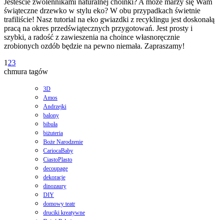
Jesteście zwolennikami naturalnej choinki? A może marzy się Wam
świąteczne drzewko w stylu eko? W obu przypadkach świetnie
trafiliście! Nasz tutorial na eko gwiazdki z recyklingu jest doskonałą
pracą na okres przedświątecznych przygotowań. Jest prosty i
szybki, a radość z zawieszenia na choince własnoręcznie
zrobionych ozdób będzie na pewno niemała. Zapraszamy!
1
2
3
chmura tagów
3D
Amos
Andrzejki
balony
bibuła
biżuteria
Boże Narodzenie
CariocaBaby
CiastoPlasto
decoupage
dekoracje
dinozaury
DIY
domowy teatr
druciki kreatywne