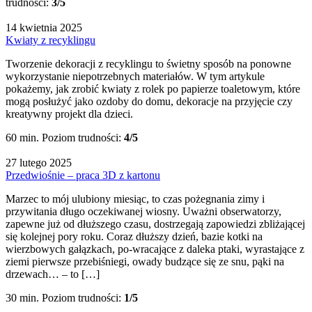
trudności:
3/5
14 kwietnia 2025
Kwiaty z recyklingu
Tworzenie dekoracji z recyklingu to świetny sposób na ponowne
wykorzystanie niepotrzebnych materiałów. W tym artykule
pokażemy, jak zrobić kwiaty z rolek po papierze toaletowym, które
mogą posłużyć jako ozdoby do domu, dekoracje na przyjęcie czy
kreatywny projekt dla dzieci.
60 min.
Poziom trudności:
4/5
27 lutego 2025
Przedwiośnie – praca 3D z kartonu
Marzec to mój ulubiony miesiąc, to czas pożegnania zimy i
przywitania długo oczekiwanej wiosny. Uważni obserwatorzy,
zapewne już od dłuższego czasu, dostrzegają zapowiedzi zbliżającej
się kolejnej pory roku. Coraz dłuższy dzień, bazie kotki na
wierzbowych gałązkach, po-wracające z daleka ptaki, wyrastające z
ziemi pierwsze przebiśniegi, owady budzące się ze snu, pąki na
drzewach… – to […]
30 min.
Poziom trudności:
1/5