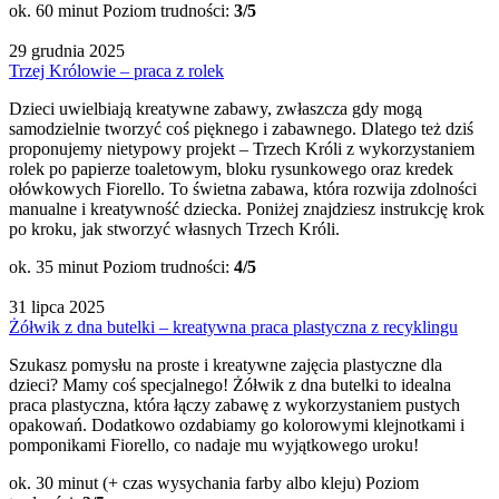
ok. 60 minut
Poziom trudności:
3/5
29 grudnia 2025
Trzej Królowie – praca z rolek
Dzieci uwielbiają kreatywne zabawy, zwłaszcza gdy mogą
samodzielnie tworzyć coś pięknego i zabawnego. Dlatego też dziś
proponujemy nietypowy projekt – Trzech Króli z wykorzystaniem
rolek po papierze toaletowym, bloku rysunkowego oraz kredek
ołówkowych Fiorello. To świetna zabawa, która rozwija zdolności
manualne i kreatywność dziecka. Poniżej znajdziesz instrukcję krok
po kroku, jak stworzyć własnych Trzech Króli.
ok. 35 minut
Poziom trudności:
4/5
31 lipca 2025
Żółwik z dna butelki – kreatywna praca plastyczna z recyklingu
Szukasz pomysłu na proste i kreatywne zajęcia plastyczne dla
dzieci? Mamy coś specjalnego! Żółwik z dna butelki to idealna
praca plastyczna, która łączy zabawę z wykorzystaniem pustych
opakowań. Dodatkowo ozdabiamy go kolorowymi klejnotkami i
pomponikami Fiorello, co nadaje mu wyjątkowego uroku!
ok. 30 minut (+ czas wysychania farby albo kleju)
Poziom