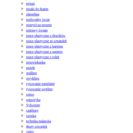
pejzaż
pisaki do tkanin
plastelina
podwodny świat
pomysł na prezent
potrawy świata
prace plastyczne z drucików
prace plastyczne ze szpatułek
prace plastyczne z kartonu
prace plastyczne z papieru
prace plastyczne z rolek
przewlekanka
puzzle
quilling
recykling
rysowanie pastelami
rysowanie węglem
senso
sensoryka
Sylwester
szablony
szopka
technika malarska
tłusty czwartek
video