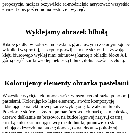
propozycja, możesz oczywiście sa-modzielnie narysować wszystkie
elementy bezpośrednio na tekturze i wyciąć.
Wyklejamy obrazek bibułą
Bibułę gładką w kolorze niebieskim, granatowym i zielonym zgnieć
w kulki i wyprostuj, następnie porwij na małe skrawki. Używając
kleju biurowego wyklej nimi tekturową kartkę z okładki bloku A4,
górną część kartki wyklej niebieską bibułą, dolną cześć – zieloną.
Kolorujemy elementy obrazka pastelami
Wszystkie wycięte tekturowe części wiosennego obrazka pokoloruj
pastelami. Kolorując ko-lejne elementy, stwórz kompozycję
układając je na tekturowej kartce wyklejonej kawałkami bibuły.
Pokoloruj: słońce na żółto i pomarańczowo, chmurkę na niebiesko,
drzewo delikatnie na brązowo, na budce lęgowej narysuj czarną
kredką kółeczko imitujące wejście do budki, pionowe kreski
imitujące deseczki na budce; domek, okna, drzwi – pokoloruj