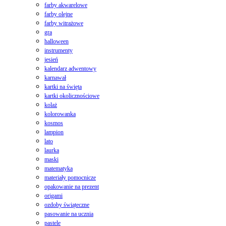
farby akwarelowe
farby olejne
farby witrażowe
gra
halloween
instrumenty
jesień
kalendarz adwentowy
karnawał
kartki na święta
kartki okolicznościowe
kolaż
kolorowanka
kosmos
lampion
lato
laurka
maski
matematyka
materiały pomocnicze
opakowanie na prezent
origami
ozdoby świąteczne
pasowanie na ucznia
pastele