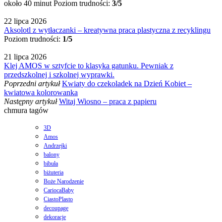
około 40 minut
Poziom trudności:
3/5
22 lipca 2026
Aksolotl z wytłaczanki – kreatywna praca plastyczna z recyklingu
Poziom trudności:
1/5
21 lipca 2026
Klej AMOS w sztyfcie to klasyka gatunku. Pewniak z
przedszkolnej i szkolnej wyprawki.
Poprzedni artykuł
Kwiaty do czekoladek na Dzień Kobiet –
kwiatowa kolorowanka
Następny artykuł
Witaj Wiosno – praca z papieru
chmura tagów
3D
Amos
Andrzejki
balony
bibuła
biżuteria
Boże Narodzenie
CariocaBaby
CiastoPlasto
decoupage
dekoracje