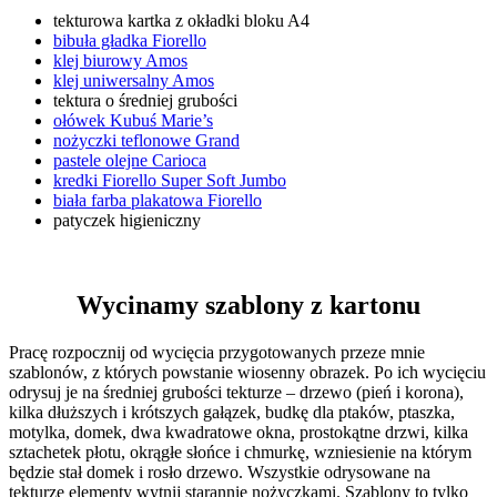
tekturowa kartka z okładki bloku A4
bibuła gładka Fiorello
klej biurowy Amos
klej uniwersalny Amos
tektura o średniej grubości
ołówek Kubuś Marie’s
nożyczki teflonowe Grand
pastele olejne Carioca
kredki Fiorello Super Soft Jumbo
biała farba plakatowa Fiorello
patyczek higieniczny
Wycinamy szablony z kartonu
Pracę rozpocznij od wycięcia przygotowanych przeze mnie
szablonów, z których powstanie wiosenny obrazek. Po ich wycięciu
odrysuj je na średniej grubości tekturze – drzewo (pień i korona),
kilka dłuższych i krótszych gałązek, budkę dla ptaków, ptaszka,
motylka, domek, dwa kwadratowe okna, prostokątne drzwi, kilka
sztachetek płotu, okrągłe słońce i chmurkę, wzniesienie na którym
będzie stał domek i rosło drzewo. Wszystkie odrysowane na
tekturze elementy wytnij starannie nożyczkami. Szablony to tylko