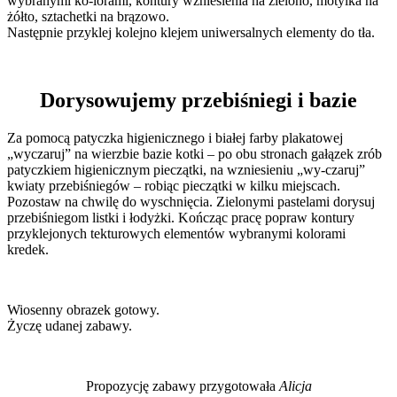
wybranymi ko-lorami, kontury wzniesienia na zielono, motylka na
żółto, sztachetki na brązowo.
Następnie przyklej kolejno klejem uniwersalnych elementy do tła.
Dorysowujemy przebiśniegi i bazie
Za pomocą patyczka higienicznego i białej farby plakatowej
„wyczaruj” na wierzbie bazie kotki – po obu stronach gałązek zrób
patyczkiem higienicznym pieczątki, na wzniesieniu „wy-czaruj”
kwiaty przebiśniegów – robiąc pieczątki w kilku miejscach.
Pozostaw na chwilę do wyschnięcia. Zielonymi pastelami dorysuj
przebiśniegom listki i łodyżki. Kończąc pracę popraw kontury
przyklejonych tekturowych elementów wybranymi kolorami
kredek.
Wiosenny obrazek gotowy.
Życzę udanej zabawy.
Propozycję zabawy przygotowała
Alicja