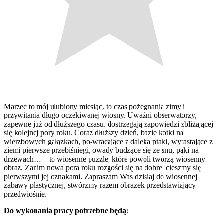
Marzec to mój ulubiony miesiąc, to czas pożegnania zimy i
przywitania długo oczekiwanej wiosny. Uważni obserwatorzy,
zapewne już od dłuższego czasu, dostrzegają zapowiedzi zbliżającej
się kolejnej pory roku. Coraz dłuższy dzień, bazie kotki na
wierzbowych gałązkach, po-wracające z daleka ptaki, wyrastające z
ziemi pierwsze przebiśniegi, owady budzące się ze snu, pąki na
drzewach… – to wiosenne puzzle, które powoli tworzą wiosenny
obraz. Zanim nowa pora roku rozgości się na dobre, cieszmy się
pierwszymi jej oznakami. Zapraszam Was dzisiaj do wiosennej
zabawy plastycznej, stwórzmy razem obrazek przedstawiający
przedwiośnie.
Do wykonania pracy potrzebne będą: