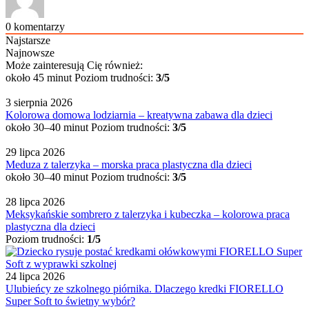
0
komentarzy
Najstarsze
Najnowsze
Może zainteresują Cię również:
około 45 minut
Poziom trudności:
3/5
3 sierpnia 2026
Kolorowa domowa lodziarnia – kreatywna zabawa dla dzieci
około 30–40 minut
Poziom trudności:
3/5
29 lipca 2026
Meduza z talerzyka – morska praca plastyczna dla dzieci
około 30–40 minut
Poziom trudności:
3/5
28 lipca 2026
Meksykańskie sombrero z talerzyka i kubeczka – kolorowa praca
plastyczna dla dzieci
Poziom trudności:
1/5
24 lipca 2026
Ulubieńcy ze szkolnego piórnika. Dlaczego kredki FIORELLO
Super Soft to świetny wybór?