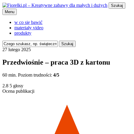
Szukaj
Menu
w co się bawić
materiały video
produkty
Szukaj
27 lutego 2025
Przedwiośnie – praca 3D z kartonu
60 min.
Poziom trudności:
4/5
2.8
5
głosy
Ocena publikacji