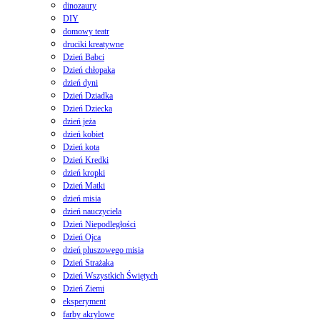
dinozaury
DIY
domowy teatr
druciki kreatywne
Dzień Babci
Dzień chłopaka
dzień dyni
Dzień Dziadka
Dzień Dziecka
dzień jeża
dzień kobiet
Dzień kota
Dzień Kredki
dzień kropki
Dzień Matki
dzień misia
dzień nauczyciela
Dzień Niepodległości
Dzień Ojca
dzień pluszowego misia
Dzień Strażaka
Dzień Wszystkich Świętych
Dzień Ziemi
eksperyment
farby akrylowe