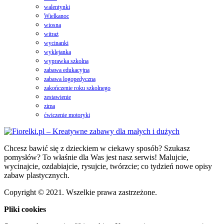
walentynki
Wielkanoc
wiosna
witraż
wycinanki
wyklejanka
wyprawka szkolna
zabawa edukacyjna
zabawa logopedyczna
zakończenie roku szkolnego
zestawienie
zima
ćwiczenie motoryki
Chcesz bawić się z dzieckiem w ciekawy sposób? Szukasz
pomysłów? To właśnie dla Was jest nasz serwis! Malujcie,
wycinajcie, ozdabiajcie, rysujcie, twórzcie; co tydzień nowe opisy
zabaw plastycznych.
Copyright © 2021. Wszelkie prawa zastrzeżone.
Pliki cookies