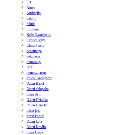
3D
Amos
Andrzejki
balony
bibuła
biżuteria
Boże Narodzenie
CariocaBaby
CiastoPlasto
decoupage
dekoracje
dinozaury
DIY
domowy teatr
druciki kreatywne
Dzień Babci
Dzień chłopaka
dzień dyni
Dzień Dziadka
Dzień Dziecka
dzień jeża
dzień kobiet
Dzień kota
Dzień Kredki
dzień kropki