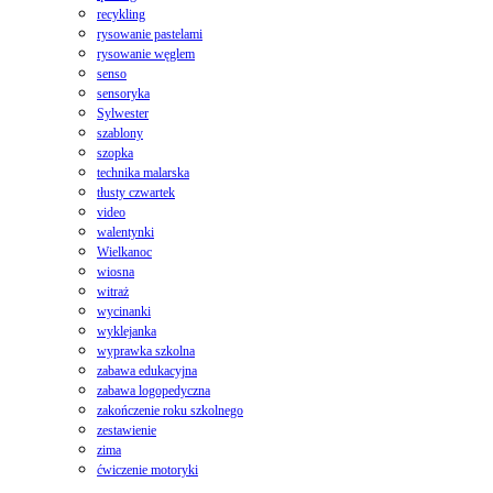
recykling
rysowanie pastelami
rysowanie węglem
senso
sensoryka
Sylwester
szablony
szopka
technika malarska
tłusty czwartek
video
walentynki
Wielkanoc
wiosna
witraż
wycinanki
wyklejanka
wyprawka szkolna
zabawa edukacyjna
zabawa logopedyczna
zakończenie roku szkolnego
zestawienie
zima
ćwiczenie motoryki