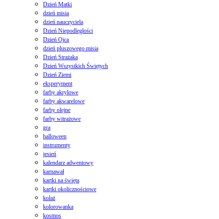
Dzień Matki
dzień misia
dzień nauczyciela
Dzień Niepodległości
Dzień Ojca
dzień pluszowego misia
Dzień Strażaka
Dzień Wszystkich Świętych
Dzień Ziemi
eksperyment
farby akrylowe
farby akwarelowe
farby olejne
farby witrażowe
gra
halloween
instrumenty
jesień
kalendarz adwentowy
karnawał
kartki na święta
kartki okolicznościowe
kolaż
kolorowanka
kosmos