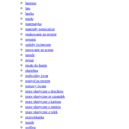
lampion
lato
laurka
maski
matematyka
materiały pomocnicze
opakowanie na prezent
origami
ozdoby świąteczne
pasowanie na ucznia
pastele
pejzaż
pisaki do tkanin
plastelina
podwodny świat
pomysł na prezent
potrawy świata
prace plastyczne z drucików
prace plastyczne ze szpatułek
prace plastyczne z kartonu
prace plastyczne z papieru
prace plastyczne z rolek
przewlekanka
puzzle
quilling